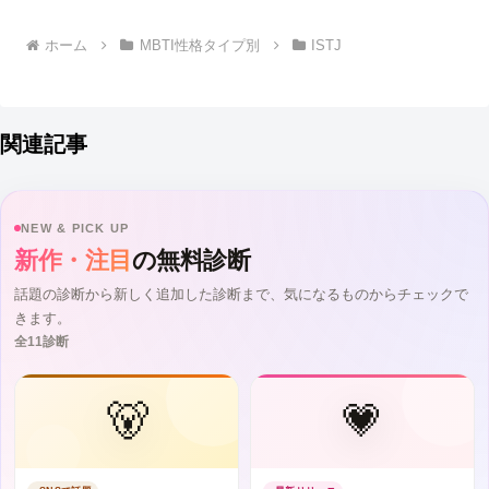
へ
ホーム
MBTI性格タイプ別
ISTJ
関連記事
NEW & PICK UP
新作・注目
の無料診断
話題の診断から新しく追加した診断まで、気になるものからチェックで
きます。
全11診断
🐻
💗