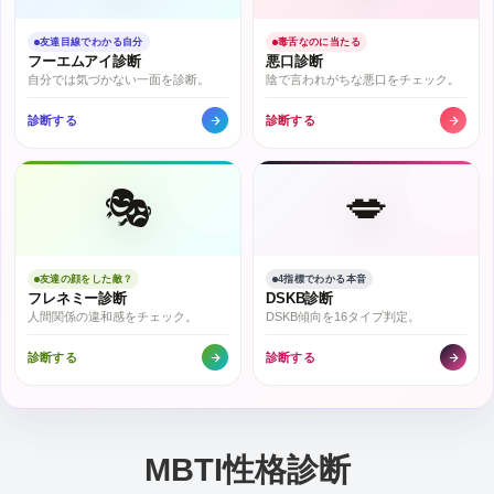
友達目線でわかる自分
毒舌なのに当たる
フーエムアイ診断
悪口診断
自分では気づかない一面を診断。
陰で言われがちな悪口をチェック。
診断する
診断する
🎭
💋
友達の顔をした敵？
4指標でわかる本音
フレネミー診断
DSKB診断
人間関係の違和感をチェック。
DSKB傾向を16タイプ判定。
診断する
診断する
MBTI性格診断