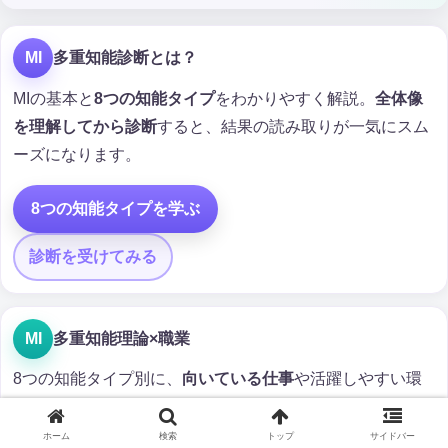
MI
多重知能診断とは？
MIの基本と
8つの知能タイプ
をわかりやすく解説。
全体像
を理解してから診断
すると、結果の読み取りが一気にスム
ーズになります。
8つの知能タイプを学ぶ
診断を受けてみる
MI
多重知能理論×職業
8つの知能タイプ別に、
向いている仕事
や活躍しやすい環
境を一覧でチェック。
ホーム
検索
トップ
サイドバー