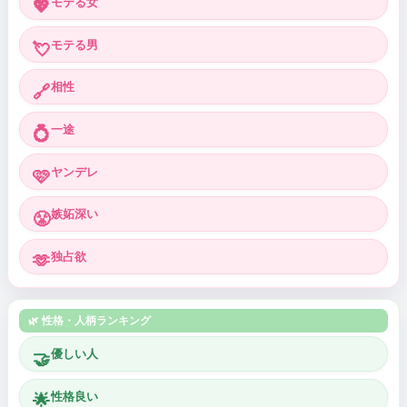
モテる女
💖
モテる男
💘
相性
🔗
一途
💍
ヤンデレ
🩷
嫉妬深い
😤
独占欲
🫶
🌿 性格・人柄ランキング
優しい人
🤝
性格良い
🌟