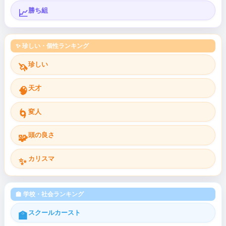
勝ち組
📈
✨ 珍しい・個性ランキング
珍しい
🦄
天才
🧠
変人
🌀
頭の良さ
🧩
カリスマ
✨
🏫 学校・社会ランキング
スクールカースト
🏫