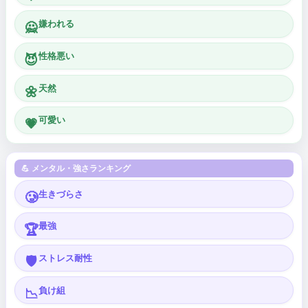
嫌われる
🙅
性格悪い
😈
天然
🌼
可愛い
💗
💪 メンタル・強さランキング
生きづらさ
🥲
最強
🏆
ストレス耐性
🛡️
負け組
📉