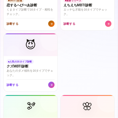
SNSで話題
最新リリース
恋するへびべあ診断
えちえちMBTI診断
くまタイプ診断で16タイプ・相性を
エッチな才能を16タイプでチェッ
チェック。
ク。
診断する
診断する
😈
人気の16タイプ診断
クズMBTI診断
あなたのダメ傾向を16タイプでチェ
ック。
診断する
🫘
🌸