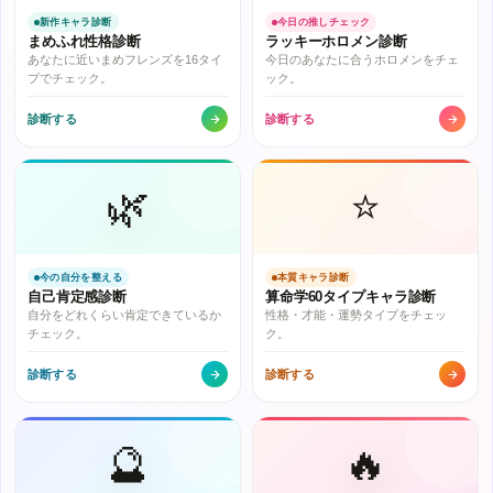
新作キャラ診断
今日の推しチェック
まめふれ性格診断
ラッキーホロメン診断
あなたに近いまめフレンズを16タイ
今日のあなたに合うホロメンをチェ
プでチェック。
ック。
診断する
診断する
🌿
⭐
今の自分を整える
本質キャラ診断
自己肯定感診断
算命学60タイプキャラ診断
自分をどれくらい肯定できているか
性格・才能・運勢タイプをチェッ
チェック。
ク。
診断する
診断する
🔮
🔥