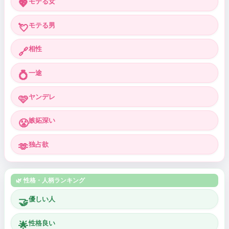
モテる女
💖
モテる男
💘
相性
🔗
一途
💍
ヤンデレ
🩷
嫉妬深い
😤
独占欲
🫶
🌿 性格・人柄ランキング
優しい人
🤝
性格良い
🌟