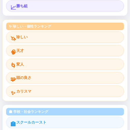
勝ち組
📈
✨ 珍しい・個性ランキング
珍しい
🦄
天才
🧠
変人
🌀
頭の良さ
🧩
カリスマ
✨
🏫 学校・社会ランキング
スクールカースト
🏫