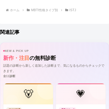
へ
ホーム
MBTI性格タイプ別
ISTJ
関連記事
NEW & PICK UP
新作・注目
の無料診断
話題の診断から新しく追加した診断まで、気になるものからチェックで
きます。
全11診断
🐻
💗