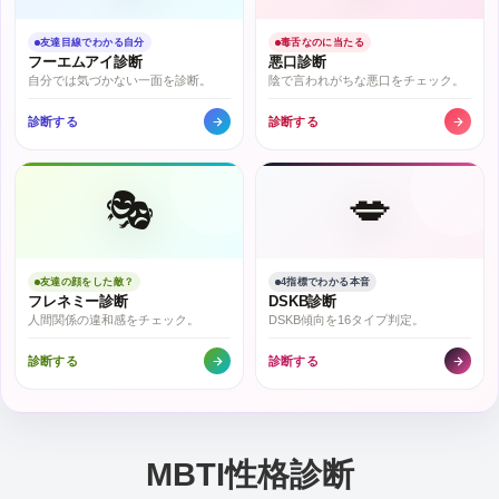
友達目線でわかる自分
毒舌なのに当たる
フーエムアイ診断
悪口診断
自分では気づかない一面を診断。
陰で言われがちな悪口をチェック。
診断する
診断する
🎭
💋
友達の顔をした敵？
4指標でわかる本音
フレネミー診断
DSKB診断
人間関係の違和感をチェック。
DSKB傾向を16タイプ判定。
診断する
診断する
MBTI性格診断