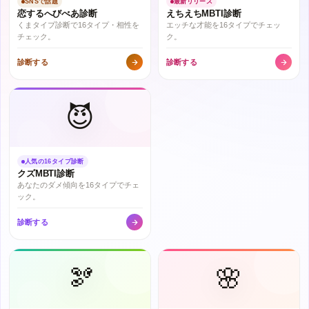
SNSで話題
最新リリース
恋するへびべあ診断
えちえちMBTI診断
くまタイプ診断で16タイプ・相性を
エッチな才能を16タイプでチェッ
チェック。
ク。
診断する
診断する
😈
人気の16タイプ診断
クズMBTI診断
あなたのダメ傾向を16タイプでチェ
ック。
診断する
🫘
🌸