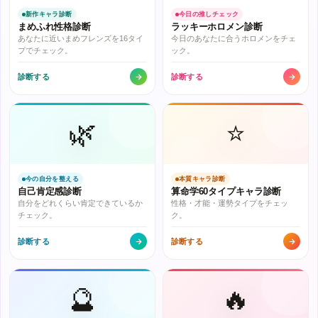
新作キャラ診断
今日の推しチェック
まめふれ性格診断
ラッキーホロメン診断
あなたに近いまめフレンズを16タイ
今日のあなたに合うホロメンをチェ
プでチェック。
ック。
診断する
診断する
🌿
⭐
今の自分を整える
本質キャラ診断
自己肯定感診断
算命学60タイプキャラ診断
自分をどれくらい肯定できているか
性格・才能・運勢タイプをチェッ
チェック。
ク。
診断する
診断する
🔮
🔥