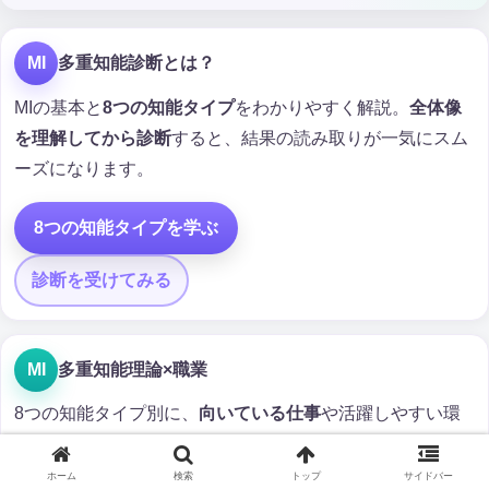
MI
多重知能診断とは？
MIの基本と
8つの知能タイプ
をわかりやすく解説。
全体像
を理解してから診断
すると、結果の読み取りが一気にスム
ーズになります。
8つの知能タイプを学ぶ
診断を受けてみる
MI
多重知能理論×職業
8つの知能タイプ別に、
向いている仕事
や活躍しやすい環
境を一覧でチェック。
ホーム
検索
トップ
サイドバー