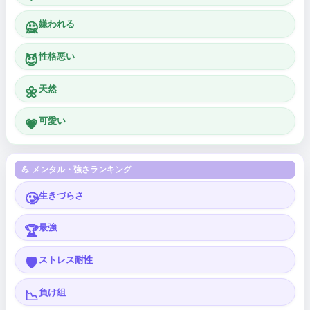
嫌われる
🙅
性格悪い
😈
天然
🌼
可愛い
💗
💪 メンタル・強さランキング
生きづらさ
🥲
最強
🏆
ストレス耐性
🛡️
負け組
📉