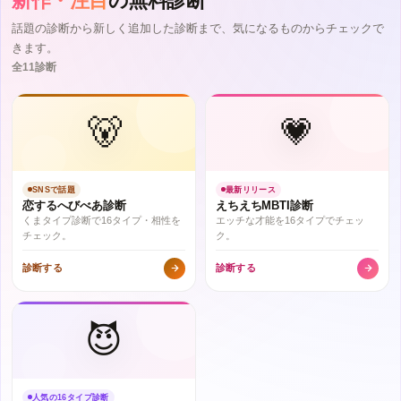
新作・注目
の無料診断
話題の診断から新しく追加した診断まで、気になるものからチェックで
きます。
全11診断
🐻
💗
SNSで話題
最新リリース
恋するへびべあ診断
えちえちMBTI診断
くまタイプ診断で16タイプ・相性を
エッチな才能を16タイプでチェッ
チェック。
ク。
診断する
診断する
😈
人気の16タイプ診断