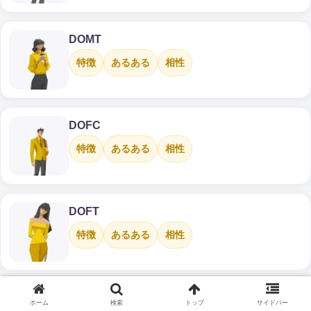
DOMT
特徴
あるある
相性
DOFC
特徴
あるある
相性
DOFT
特徴
あるある
相性
ランキング記事から“使えるヒント”を拾う
ホーム
検索
トップ
サイドバー