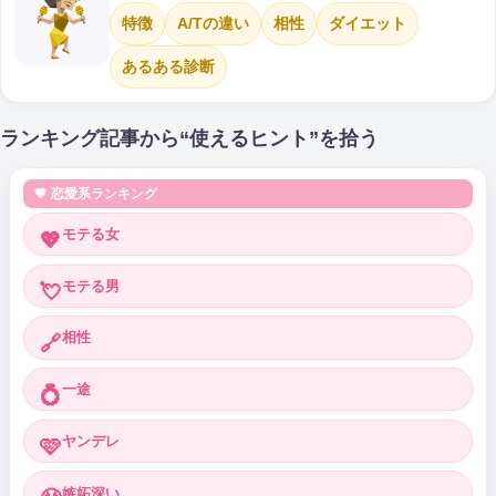
特徴
A/Tの違い
相性
ダイエット
あるある診断
ランキング記事から“使えるヒント”を拾う
💗 恋愛系ランキング
モテる女
💖
モテる男
💘
相性
🔗
一途
💍
ヤンデレ
🩷
嫉妬深い