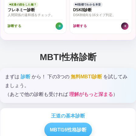
友達の顔をした敵？
4指標でわかる本音
フレネミー診断
DSKB診断
人間関係の違和感をチェック。
DSKB傾向を16タイプ判定。
診断する
診断する
MBTI性格診断
まずは
診断
から！ 下の3つの
無料MBTI診断
を試してみ
ましょう。
（あとで他の診断も受ければ
理解がもっと深まる
）
王道の基本診断
MBTI16性格診断