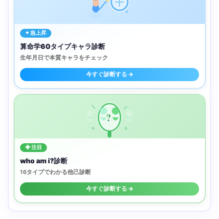
✦ 急上昇
算命学60タイプキャラ診断
生年月日で本質キャラをチェック
今すぐ診断する →
?
◈ 注目
who am i?診断
16タイプでわかる他己診断
今すぐ診断する →