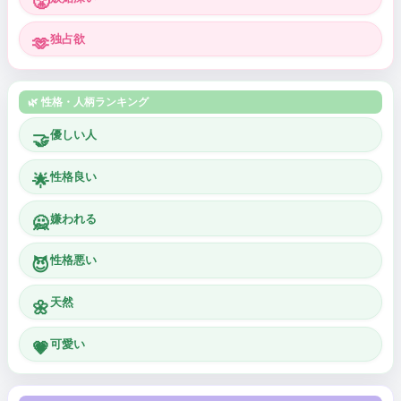
😤
独占欲
🫶
🌿 性格・人柄ランキング
優しい人
🤝
性格良い
🌟
嫌われる
🙅
性格悪い
😈
天然
🌼
可愛い
💗