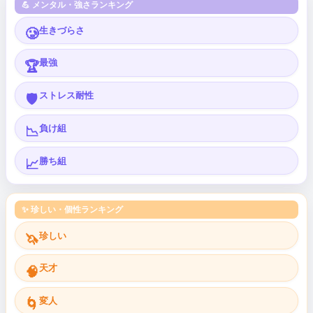
💪 メンタル・強さランキング
生きづらさ
🥲
最強
🏆
ストレス耐性
🛡️
負け組
📉
勝ち組
📈
✨ 珍しい・個性ランキング
珍しい
🦄
天才
🧠
変人
🌀