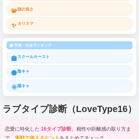
頭の良さ
🧩
カリスマ
✨
🏫 学校・社会ランキング
スクールカースト
🏫
陰キャ
🌑
陽キャ
🌞
ラブタイプ診断（LoveType16）
恋愛に特化した
16タイプ診断
。相性や距離感の取り方ま
で、
実戦で使えるヒント
をまとめてチェック。