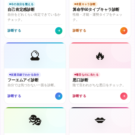
今の自分を整える
本質キャラ診断
自己肯定感診断
算命学60タイプキャラ診断
自分をどれくらい肯定できているか
性格・才能・運勢タイプをチェッ
チェック。
ク。
診断する
診断する
🔮
🔥
友達目線でわかる自分
毒舌なのに当たる
フーエムアイ診断
悪口診断
自分では気づかない一面を診断。
陰で言われがちな悪口をチェック。
診断する
診断する
🎭
💋