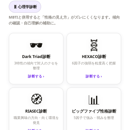
🧬 心理学診断
MBTIと併用すると「性格の見え方」がズレにくくなります。傾向
の確認・自己理解の補助に。
🕶️
🧬
Dark Triad診断
HEXACO診断
3特性の傾向で対人のクセを
6因子の強弱を粒度高く把握
整理
診断する ›
診断する ›
🧭
📊
RIASEC診断
ビッグファイブ性格診断
職業興味の方向・向く環境を
5因子で強み・弱みを整理
発見