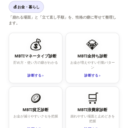
💰 お金・暮らし
「崩れる場面」と「立て直し手順」を、性格の癖に寄せて整理し
ます。
💰
💎
MBTIマネータイプ診断
MBTI金持ち診断
貯め方・使い方の癖がわかる
お金が増えやすい行動パター
ン
診断する ›
診断する ›
🪙
🛒
MBTI貧乏診断
MBTI浪費家診断
お金が減りやすいクセを把握
崩れやすい場面と止めどきを
把握