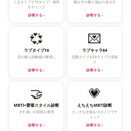
くまタイプで16タイプ・相性
魅せ方の癖と強みの見せ方
をチェック
診断する ›
診断する ›
💞
💌
ラブタイプ16
ラブキャラ64
恋の癖と距離感の整理に
恋愛タイプを64タイプで深掘
り
診断する ›
診断する ›
🤝
💗
MBTI×愛着スタイル診断
えちえちMBTI診断
すれ違いの原因を整理
エッチな才能を16タイプでチ
ェック
診断する ›
診断する ›