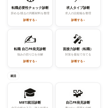
転職必要性チェック診断
求人タイプ診断
辞める/残るの判断材料を整理
求人の比較軸を整理
診断する ›
診断する ›
✍️
🎤
転職 自己PR発見診断
面接力診断（転職）
強みの切り口を分解
対策を最短で当てる
診断する ›
診断する ›
就活
🎓
🧩
MBTI就活診断
自己PR発見診断
自己分析の入口・強み短所を
書けない原因を分解