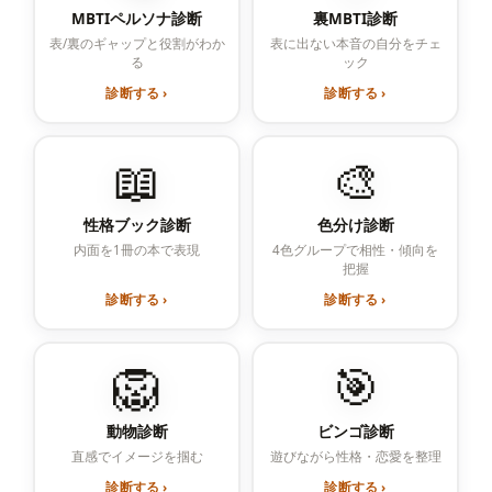
MBTIペルソナ診断
裏MBTI診断
表/裏のギャップと役割がわか
表に出ない本音の自分をチェ
る
ック
診断する ›
診断する ›
📖
🎨
性格ブック診断
色分け診断
内面を1冊の本で表現
4色グループで相性・傾向を
把握
診断する ›
診断する ›
🦁
🎯
動物診断
ビンゴ診断
直感でイメージを掴む
遊びながら性格・恋愛を整理
診断する ›
診断する ›