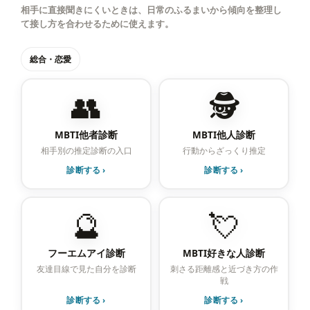
相手に直接聞きにくいときは、日常のふるまいから傾向を整理し
て接し方を合わせるために使えます。
総合・恋愛
👥
🕵️
MBTI他者診断
MBTI他人診断
相手別の推定診断の入口
行動からざっくり推定
診断する ›
診断する ›
🔮
💘
フーエムアイ診断
MBTI好きな人診断
友達目線で見た自分を診断
刺さる距離感と近づき方の作
戦
診断する ›
診断する ›