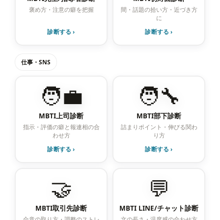
褒め方・注意の癖を把握
間・話題の拾い方・近づき方
に
診断する ›
診断する ›
仕事・SNS
🧑‍💼
🧑‍🔧
MBTI上司診断
MBTI部下診断
指示・評価の癖と報連相の合
詰まりポイント・伸びる関わ
わせ方
り方
診断する ›
診断する ›
🤝
💬
MBTI取引先診断
MBTI LINE/チャット診断
合意の取り方・調整のストレ
文の長さ・温度感の合わせ方