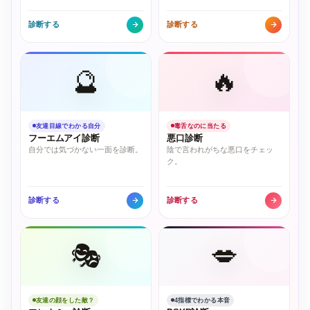
診断する
診断する
🔮
🔥
友達目線でわかる自分
毒舌なのに当たる
フーエムアイ診断
悪口診断
自分では気づかない一面を診断。
陰で言われがちな悪口をチェッ
ク。
診断する
診断する
🎭
💋
友達の顔をした敵？
4指標でわかる本音