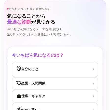
あなたにぴったりの診断を探す
気になることから
最適な診断
が見つかる
今いちばん気になるテーマを選ぶだけ。
2ステップでおすすめ診断にたどり着けます。
今いちばん気になるのは？
🪞
自分のこと
›
💘
恋愛・人間関係
›
💼
仕事・キャリア
›
💰