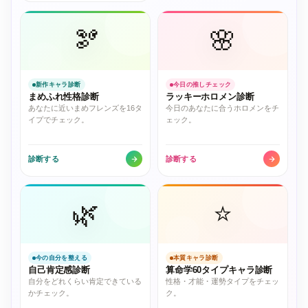
🫘
🌸
新作キャラ診断
今日の推しチェック
まめふれ性格診断
ラッキーホロメン診断
あなたに近いまめフレンズを16タ
今日のあなたに合うホロメンをチ
イプでチェック。
ェック。
診断する
診断する
🌿
⭐
今の自分を整える
本質キャラ診断
自己肯定感診断
算命学60タイプキャラ診断
自分をどれくらい肯定できている
性格・才能・運勢タイプをチェッ
かチェック。
ク。