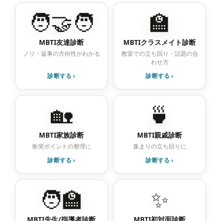
🧑‍🤝‍🧑
🏫
MBTI友達診断
MBTIクラスメイト診断
ノリ・返事の方向性がわかる
教室での立ち回り・話題の合
わせ方
診断する ›
診断する ›
🏡
🍵
MBTI家族診断
MBTI親戚診断
衝突ポイントの整理に
集まりの立ち回りに
診断する ›
診断する ›
🧑‍🏫
✨
MBTI先生/指導者診断
MBTI初対面診断