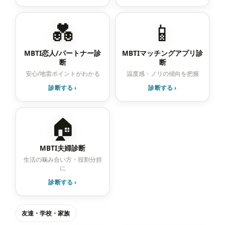
💑
📱
MBTI恋人/パートナー診
MBTIマッチングアプリ診
断
断
安心/地雷ポイントがわかる
温度感・ノリの傾向を把握
診断する ›
診断する ›
🏠
MBTI夫婦診断
生活の噛み合い方・役割分担
に
診断する ›
友達・学校・家族