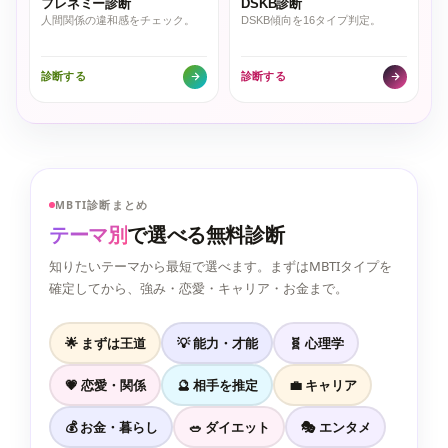
フレネミー診断
DSKB診断
人間関係の違和感をチェック。
DSKB傾向を16タイプ判定。
診断する
診断する
MBTI診断まとめ
テーマ別
で選べる無料診断
知りたいテーマから最短で選べます。まずはMBTIタイプを
確定してから、強み・恋愛・キャリア・お金まで。
🌟 まずは王道
💡 能力・才能
🧬 心理学
💗 恋愛・関係
🔮 相手を推定
💼 キャリア
💰 お金・暮らし
🥗 ダイエット
🎭 エンタメ