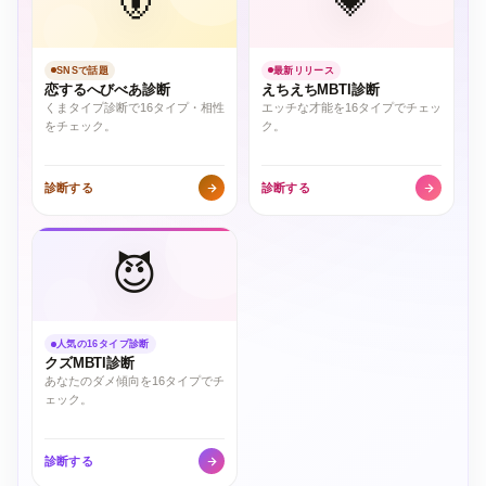
🐻
💗
SNSで話題
最新リリース
恋するへびべあ診断
えちえちMBTI診断
くまタイプ診断で16タイプ・相性
エッチな才能を16タイプでチェッ
をチェック。
ク。
診断する
診断する
😈
人気の16タイプ診断
クズMBTI診断
あなたのダメ傾向を16タイプでチ
ェック。
診断する