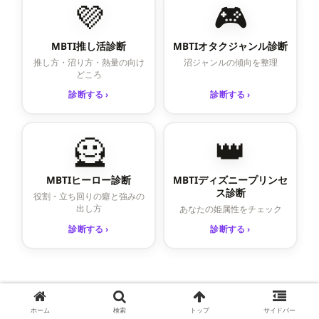
💜
🎮
MBTI推し活診断
MBTIオタクジャンル診断
推し方・沼り方・熱量の向け
沼ジャンルの傾向を整理
どころ
診断する ›
診断する ›
🦸
👑
MBTIヒーロー診断
MBTIディズニープリンセ
ス診断
役割・立ち回りの癖と強みの
出し方
あなたの姫属性をチェック
診断する ›
診断する ›
ホーム
検索
トップ
サイドバー