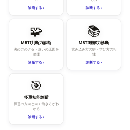
診断する ›
診断する ›
🧩
📚
MBTI判断力診断
MBTI理解力診断
決め方のクセ・迷いの原因を
飲み込み方の癖・学び方の相
整理
性
診断する ›
診断する ›
🎯
多重知能診断
得意の方向と向く働き方がわ
かる
診断する ›