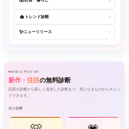
お金・暮らし
›
🔥
トレンド診断
›
✨
ニューリリース
›
NEW & PICK UP
新作・注目
の無料診断
話題の診断から新しく追加した診断まで、気になるものからチェッ
クできます。
全11診断