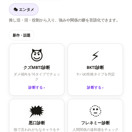
🎭 エンタメ
推し活・沼・役割から入り、強みや関係の癖を言語化できます。
新作・話題
😈
⚡
クズMBTI診断
BKTI診断
ダメ傾向を16タイプでチェッ
ヤバめ性格タイプを判定
ク
診断する ›
診断する ›
🗯️
🫥
悪口診断
フレネミー診断
陰で言われがちなキャラをチ
人間関係の違和感をチェック