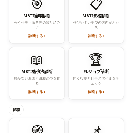
🎯
📋
MBTI適職診断
MBTI資格診断
合う仕事・応募先の絞り込み
伸びやすい学びの方向がわか
に
る
診断する ›
診断する ›
📖
🏆
MBTI勉強法診断
PLジョブ診断
続かない原因と継続の型を作
向く役割と仕事スタイルをチ
る
ェック
診断する ›
診断する ›
転職
🧭
📌