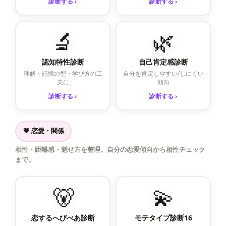
診断する ›
診断する ›
🔬
🌿
認知特性診断
自己肯定感診断
理解・記憶の型・学び方の工
自分を肯定しやすい/しにくい
夫に
傾向
診断する ›
診断する ›
💗 恋愛・関係
相性・距離感・魅せ方を整理。自分の恋愛傾向から相性チェック
まで。
🐻
💫
恋するへびべあ診断
モテタイプ診断16