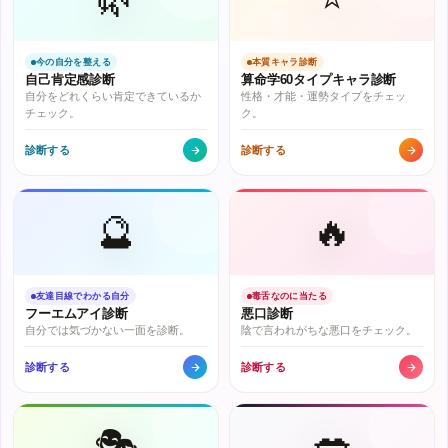
今の自分を整える
本質キャラ診断
自己肯定感診断
算命学60タイプキャラ診断
自分をどれくらい肯定できているか
性格・才能・運勢タイプをチェッ
チェック。
ク。
診断する
診断する
🔮
🔥
友達目線でわかる自分
毒舌なのに当たる
フーエムアイ診断
悪口診断
自分では気づかない一面を診断。
陰で言われがちな悪口をチェック。
診断する
診断する
🎭
💋