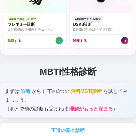
友達の顔をした敵？
4指標でわかる本音
フレネミー診断
DSKB診断
人間関係の違和感をチェック。
DSKB傾向を16タイプ判定。
診断する
診断する
MBTI性格診断
まずは
診断
から！ 下の3つの
無料MBTI診断
を試してみ
ましょう。
（あとで他の診断も受ければ
理解がもっと深まる
）
王道の基本診断