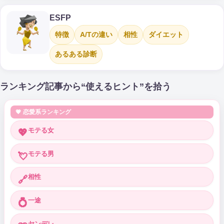
ESFP
特徴
A/Tの違い
相性
ダイエット
あるある診断
ランキング記事から“使えるヒント”を拾う
💗 恋愛系ランキング
モテる女
💖
モテる男
💘
相性
🔗
一途
💍
ヤンデレ