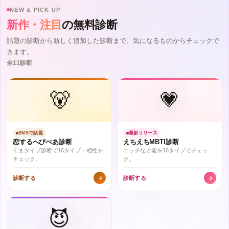
NEW & PICK UP
新作・注目
の無料診断
話題の診断から新しく追加した診断まで、気になるものからチェックで
きます。
全11診断
🐻
💗
SNSで話題
最新リリース
恋するへびべあ診断
えちえちMBTI診断
くまタイプ診断で16タイプ・相性を
エッチな才能を16タイプでチェッ
チェック。
ク。
診断する
診断する
😈