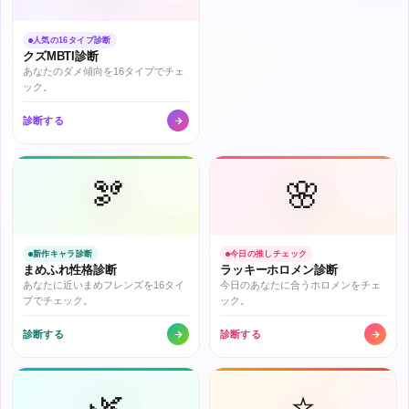
人気の16タイプ診断
クズMBTI診断
あなたのダメ傾向を16タイプでチェ
ック。
診断する
🫘
🌸
新作キャラ診断
今日の推しチェック
まめふれ性格診断
ラッキーホロメン診断
あなたに近いまめフレンズを16タイ
今日のあなたに合うホロメンをチェ
プでチェック。
ック。
診断する
診断する
🌿
⭐