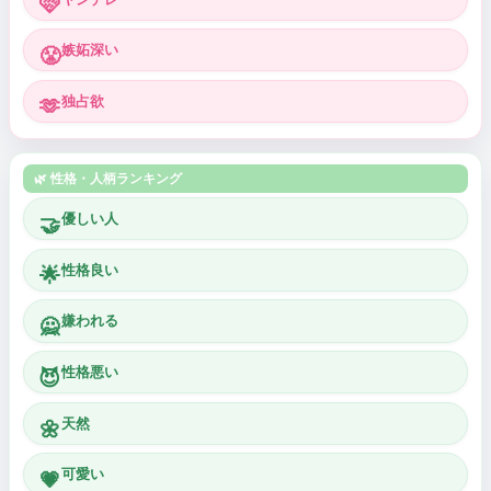
🩷
嫉妬深い
😤
独占欲
🫶
🌿 性格・人柄ランキング
優しい人
🤝
性格良い
🌟
嫌われる
🙅
性格悪い
😈
天然
🌼
可愛い
💗