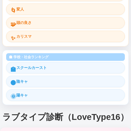
変人
🌀
頭の良さ
🧩
カリスマ
✨
🏫 学校・社会ランキング
スクールカースト
🏫
陰キャ
🌑
陽キャ
🌞
ラブタイプ診断（LoveType16）