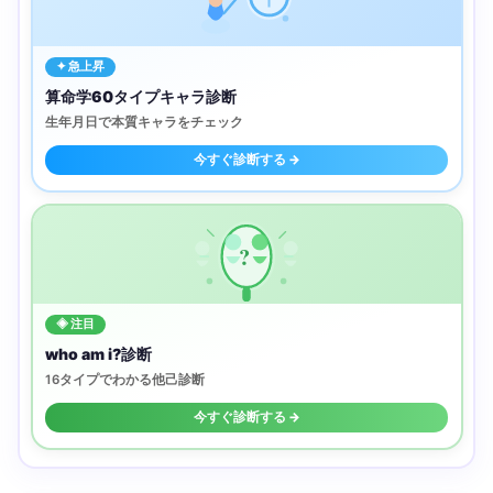
✦ 急上昇
算命学60タイプキャラ診断
生年月日で本質キャラをチェック
今すぐ診断する →
?
◈ 注目
who am i?診断
16タイプでわかる他己診断
今すぐ診断する →