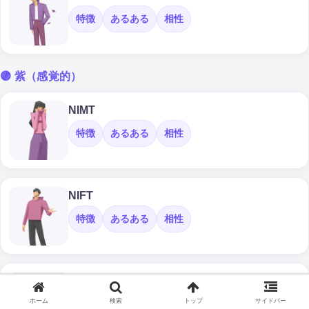
特徴
あるある
相性
🟣 紫（感覚的）
NIMT
特徴
あるある
相性
NIFT
特徴
あるある
相性
NOMT
ホーム
検索
トップ
サイドバー
特徴
あるある
相性