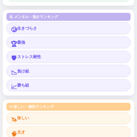
💪 メンタル・強さランキング
生きづらさ
🥲
最強
🏆
ストレス耐性
🛡️
負け組
📉
勝ち組
📈
✨ 珍しい・個性ランキング
珍しい
🦄
天才
🧠