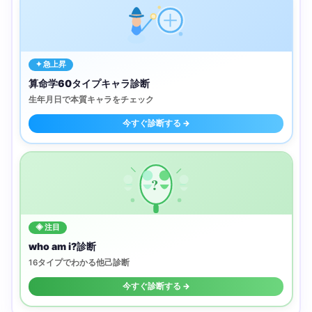
✦ 急上昇
算命学60タイプキャラ診断
生年月日で本質キャラをチェック
今すぐ診断する →
?
◈ 注目
who am i?診断
16タイプでわかる他己診断
今すぐ診断する →