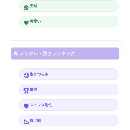
天然
🌼
可愛い
💗
💪 メンタル・強さランキング
生きづらさ
🥲
最強
🏆
ストレス耐性
🛡️
負け組
📉