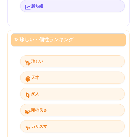
勝ち組
📈
✨ 珍しい・個性ランキング
珍しい
🦄
天才
🧠
変人
🌀
頭の良さ
🧩
カリスマ
✨