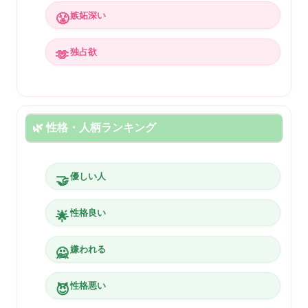
嫉妬深い
😤
独占欲
🫶
🌿 性格・人柄ランキング
優しい人
🤝
性格良い
🌟
嫌われる
🙅
性格悪い
😈