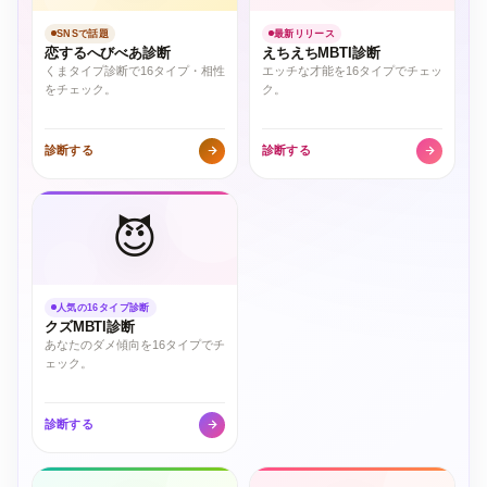
SNSで話題
最新リリース
恋するへびべあ診断
えちえちMBTI診断
くまタイプ診断で16タイプ・相性
エッチな才能を16タイプでチェッ
をチェック。
ク。
診断する
診断する
😈
人気の16タイプ診断
クズMBTI診断
あなたのダメ傾向を16タイプでチ
ェック。
診断する