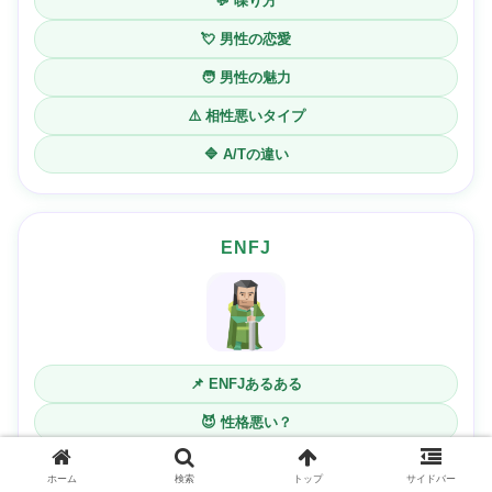
💬 喋り方
💘 男性の恋愛
🧑 男性の魅力
⚠️ 相性悪いタイプ
🔷 A/Tの違い
ENFJ
📌 ENFJあるある
😈 性格悪い？
🤝 人たらし力
ホーム
検索
トップ
サイドバー