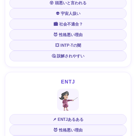
😵 頭悪いと言われる
👽 宇宙人扱い
🏙 社会不適合？
😈 性格悪い理由
💥 INTP-Tの闇
🤔 誤解されやすい
ENTJ
📌 ENTJあるある
😈 性格悪い理由