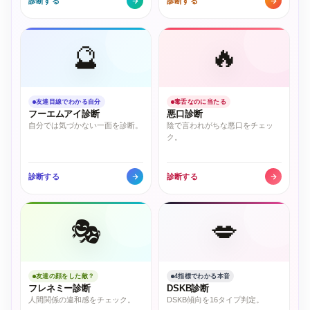
診断する
診断する
🔮
🔥
友達目線でわかる自分
毒舌なのに当たる
フーエムアイ診断
悪口診断
自分では気づかない一面を診断。
陰で言われがちな悪口をチェッ
ク。
診断する
診断する
🎭
💋
友達の顔をした敵？
4指標でわかる本音
フレネミー診断
DSKB診断
人間関係の違和感をチェック。
DSKB傾向を16タイプ判定。