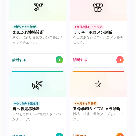
🫘
🌸
新作キャラ診断
今日の推しチェック
まめふれ性格診断
ラッキーホロメン診断
あなたに近いまめフレンズを16タ
今日のあなたに合うホロメンをチ
イプでチェック。
ェック。
診断する
診断する
🌿
⭐
今の自分を整える
本質キャラ診断
自己肯定感診断
算命学60タイプキャラ診断
自分をどれくらい肯定できている
性格・才能・運勢タイプをチェッ
かチェック。
ク。