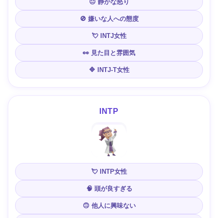
😐 静かな怒り
🚫 嫌いな人への態度
💘 INTJ女性
👀 見た目と雰囲気
🔷 INTJ-T女性
INTP
💘 INTP女性
🧠 頭が良すぎる
🙃 他人に興味ない