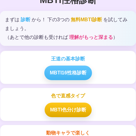
MBTI性格診断
まずは
診断
から！ 下の3つの
無料MBTI診断
を試してみ
ましょう。
（あとで他の診断も受ければ
理解がもっと深まる
）
王道の基本診断
MBTI16性格診断
色で直感タイプ
MBTI色分け診断
動物キャラで楽しく