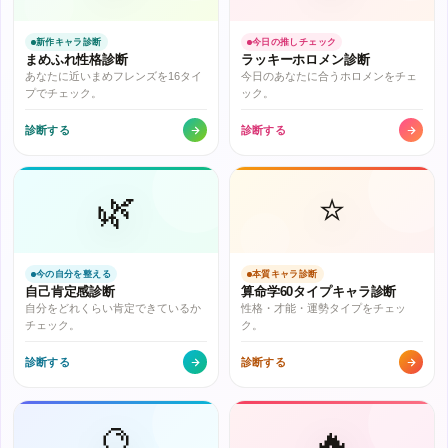
新作キャラ診断
今日の推しチェック
まめふれ性格診断
ラッキーホロメン診断
あなたに近いまめフレンズを16タイ
今日のあなたに合うホロメンをチェ
プでチェック。
ック。
診断する
診断する
🌿
⭐
今の自分を整える
本質キャラ診断
自己肯定感診断
算命学60タイプキャラ診断
自分をどれくらい肯定できているか
性格・才能・運勢タイプをチェッ
チェック。
ク。
診断する
診断する
🔮
🔥