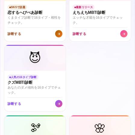
SNSで話題
最新リリース
恋するへびべあ診断
えちえちMBTI診断
くまタイプ診断で16タイプ・相性を
エッチな才能を16タイプでチェッ
チェック。
ク。
診断する
診断する
😈
人気の16タイプ診断
クズMBTI診断
あなたのダメ傾向を16タイプでチェ
ック。
診断する
🫘
🌸