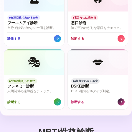
友達目線でわかる自分
毒舌なのに当たる
フーエムアイ診断
悪口診断
自分では気づかない一面を診断。
陰で言われがちな悪口をチェック。
診断する
診断する
🎭
💋
友達の顔をした敵？
4指標でわかる本音
フレネミー診断
DSKB診断
人間関係の違和感をチェック。
DSKB傾向を16タイプ判定。
診断する
診断する