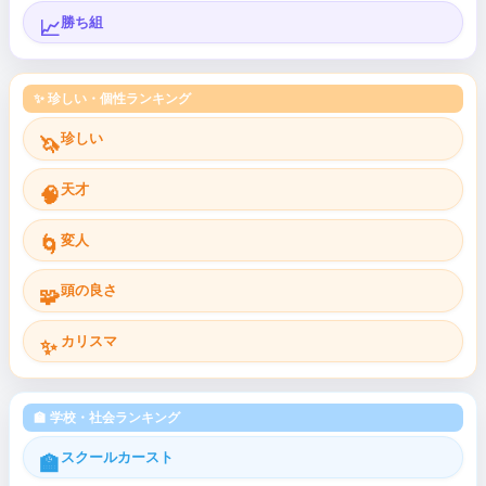
勝ち組
📈
✨ 珍しい・個性ランキング
珍しい
🦄
天才
🧠
変人
🌀
頭の良さ
🧩
カリスマ
✨
🏫 学校・社会ランキング
スクールカースト
🏫