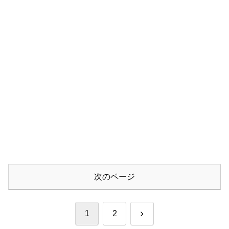
次のページ
次
1
2