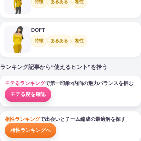
特徴
あるある
相性
DOFT
特徴
あるある
相性
ランキング記事から“使えるヒント”を拾う
モテるランキング
で第一印象×内面の魅力バランスを掴む
モテる度を確認
相性ランキング
で出会いとチーム編成の最適解を探す
相性ランキングへ