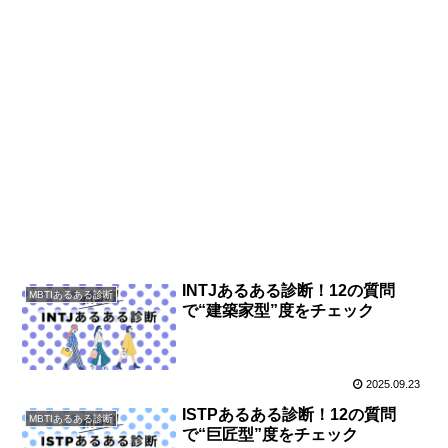
INTJあるある診断！12の質問
MBTIあるある診断
で“建築家型”度をチェック
2025.09.23
ISTPあるある診断！12の質問
MBTIあるある診断
で“巨匠型”度をチェック