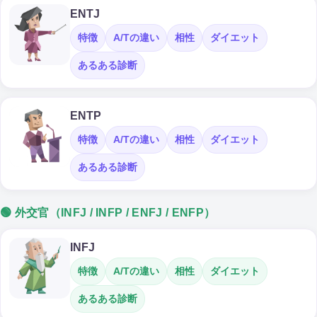
ENTJ
特徴
A/Tの違い
相性
ダイエット
あるある診断
ENTP
特徴
A/Tの違い
相性
ダイエット
あるある診断
🟢 外交官（INFJ / INFP / ENFJ / ENFP）
INFJ
特徴
A/Tの違い
相性
ダイエット
あるある診断