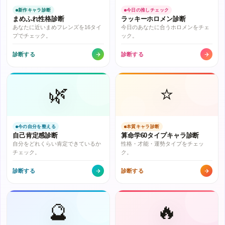
新作キャラ診断
今日の推しチェック
まめふれ性格診断
ラッキーホロメン診断
あなたに近いまめフレンズを16タイ
今日のあなたに合うホロメンをチェ
プでチェック。
ック。
診断する
診断する
🌿
⭐
今の自分を整える
本質キャラ診断
自己肯定感診断
算命学60タイプキャラ診断
自分をどれくらい肯定できているか
性格・才能・運勢タイプをチェッ
チェック。
ク。
診断する
診断する
🔮
🔥