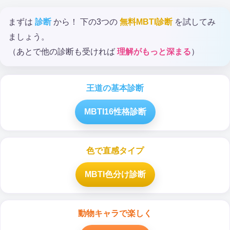
まずは
診断
から！ 下の3つの
無料MBTI診断
を試してみ
ましょう。
（あとで他の診断も受ければ
理解がもっと深まる
）
王道の基本診断
MBTI16性格診断
色で直感タイプ
MBTI色分け診断
動物キャラで楽しく