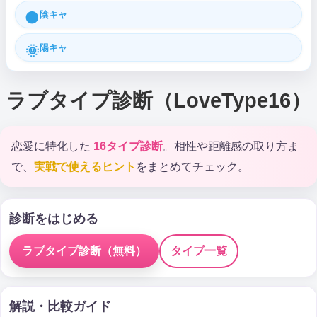
陰キャ
🌑
陽キャ
🌞
ラブタイプ診断（LoveType16）
恋愛に特化した
16タイプ診断
。相性や距離感の取り方ま
で、
実戦で使えるヒント
をまとめてチェック。
診断をはじめる
ラブタイプ診断（無料）
タイプ一覧
解説・比較ガイド