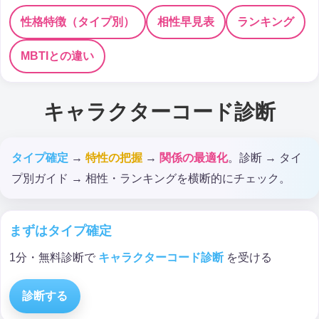
性格特徴（タイプ別）
相性早見表
ランキング
MBTIとの違い
キャラクターコード診断
タイプ確定
→
特性の把握
→
関係の最適化
。診断 → タイ
プ別ガイド → 相性・ランキングを横断的にチェック。
まずはタイプ確定
1分・無料診断で
キャラクターコード診断
を受ける
診断する