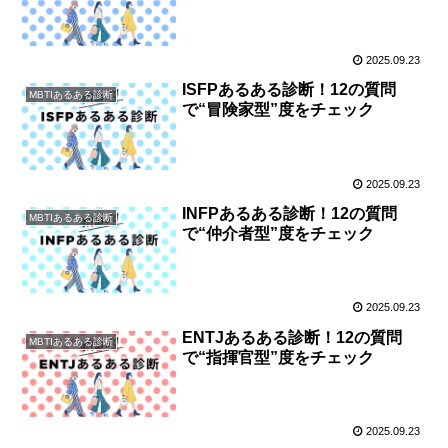
2025.09.23
ISFPあるある診断！12の質問
MBTIあるある診断
で“冒険家型”度をチェック
2025.09.23
INFPあるある診断！12の質問
MBTIあるある診断
で“仲介者型”度をチェック
2025.09.23
ENTJあるある診断！12の質問
MBTIあるある診断
で“指揮官型”度をチェック
2025.09.23