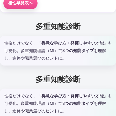
相性早見表へ
多重知能診断
性格だけでなく、
「得意な学び方・発揮しやすい才能」
も
可視化。多重知能理論（MI）で
8つの知能タイプ
を理解
し、進路や職業選びのヒントに。
多重知能診断
性格だけでなく、
「得意な学び方・発揮しやすい才能」
も
可視化。多重知能理論（MI）で
8つの知能タイプ
を理解
し、進路や職業選びのヒントに。