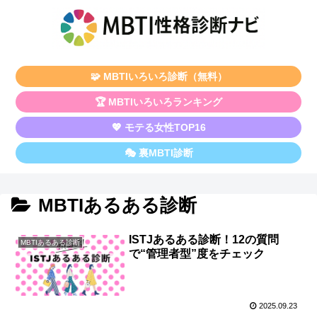
🧩 MBTIいろいろ診断（無料）
🏆 MBTIいろいろランキング
💖 モテる女性TOP16
🎭 裏MBTI診断
MBTIあるある診断
ISTJあるある診断！12の質問
MBTIあるある診断
で“管理者型”度をチェック
2025.09.23