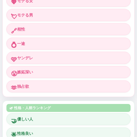
モテる女
💖
モテる男
💘
相性
🔗
一途
💍
ヤンデレ
🩷
嫉妬深い
😤
独占欲
🫶
🌿 性格・人柄ランキング
優しい人
🤝
性格良い
🌟