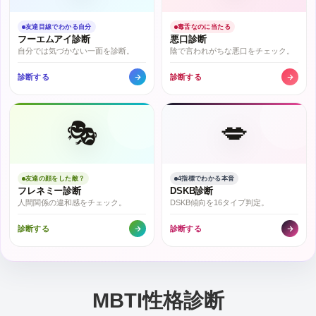
友達目線でわかる自分
毒舌なのに当たる
フーエムアイ診断
悪口診断
自分では気づかない一面を診断。
陰で言われがちな悪口をチェック。
診断する
診断する
🎭
💋
友達の顔をした敵？
4指標でわかる本音
フレネミー診断
DSKB診断
人間関係の違和感をチェック。
DSKB傾向を16タイプ判定。
診断する
診断する
MBTI性格診断