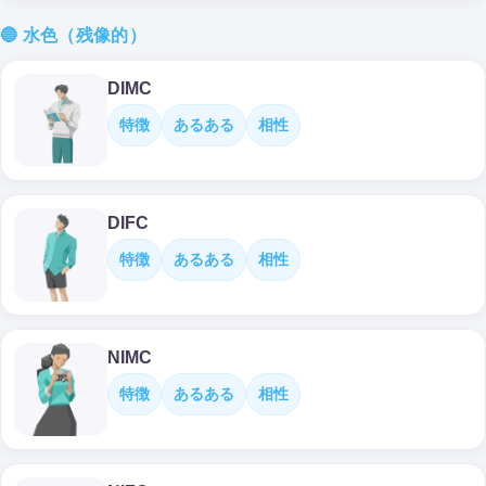
🔵 水色（残像的）
DIMC
特徴
あるある
相性
DIFC
特徴
あるある
相性
NIMC
特徴
あるある
相性