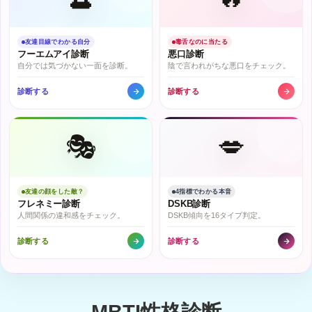
友達目線でわかる自分
毒舌なのに当たる
フーエムアイ診断
悪口診断
自分では気づかない一面を診断。
陰で言われがちな悪口をチェック。
診断する
診断する
🎭
💋
友達の顔をした敵？
4指標でわかる本音
フレネミー診断
DSKB診断
人間関係の違和感をチェック。
DSKB傾向を16タイプ判定。
診断する
診断する