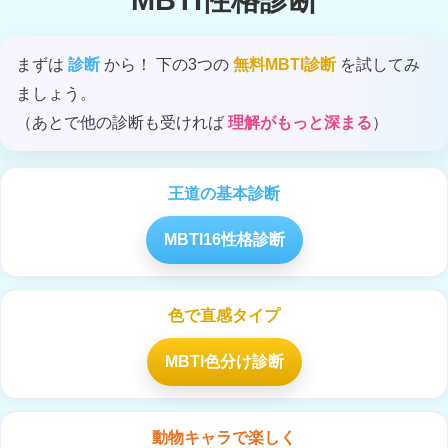
MBTI性格診断
まずは
診断
から！ 下の3つの
無料MBTI診断
を試してみ
ましょう。
（あとで他の診断も受ければ
理解がもっと深まる
）
王道の基本診断
MBTI16性格診断
色で直感タイプ
MBTI色分け診断
動物キャラで楽しく