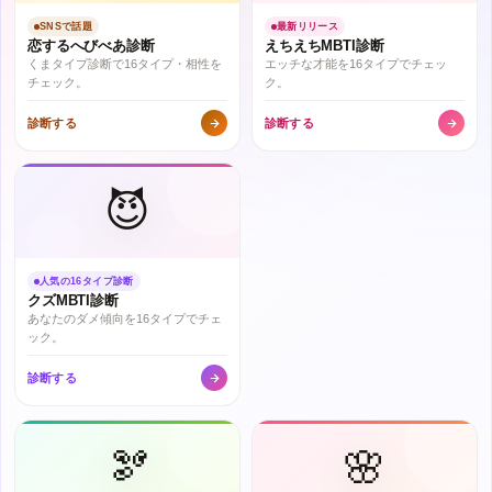
SNSで話題
最新リリース
恋するへびべあ診断
えちえちMBTI診断
くまタイプ診断で16タイプ・相性を
エッチな才能を16タイプでチェッ
チェック。
ク。
診断する
診断する
😈
人気の16タイプ診断
クズMBTI診断
あなたのダメ傾向を16タイプでチェ
ック。
診断する
🫘
🌸