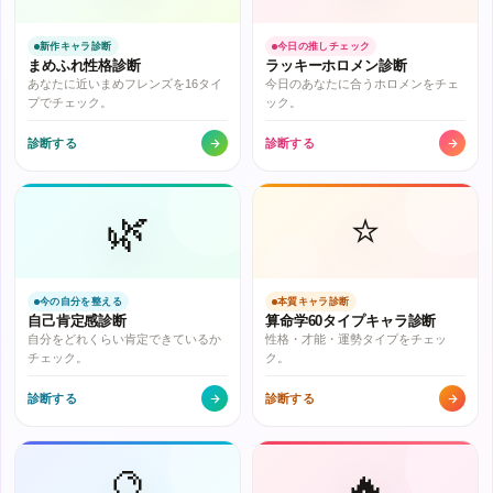
新作キャラ診断
今日の推しチェック
まめふれ性格診断
ラッキーホロメン診断
あなたに近いまめフレンズを16タイ
今日のあなたに合うホロメンをチェ
プでチェック。
ック。
診断する
診断する
🌿
⭐
今の自分を整える
本質キャラ診断
自己肯定感診断
算命学60タイプキャラ診断
自分をどれくらい肯定できているか
性格・才能・運勢タイプをチェッ
チェック。
ク。
診断する
診断する
🔮
🔥