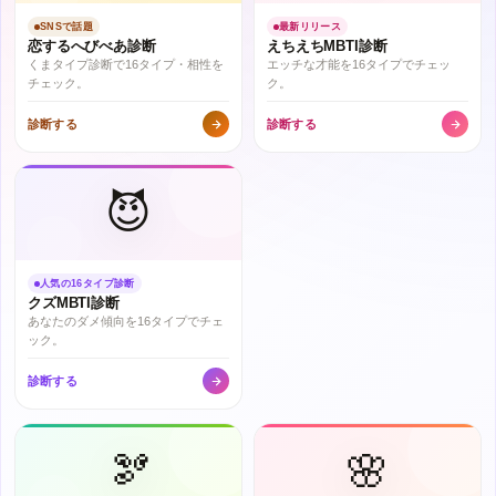
SNSで話題
最新リリース
恋するへびべあ診断
えちえちMBTI診断
くまタイプ診断で16タイプ・相性を
エッチな才能を16タイプでチェッ
チェック。
ク。
診断する
診断する
😈
人気の16タイプ診断
クズMBTI診断
あなたのダメ傾向を16タイプでチェ
ック。
診断する
🫘
🌸