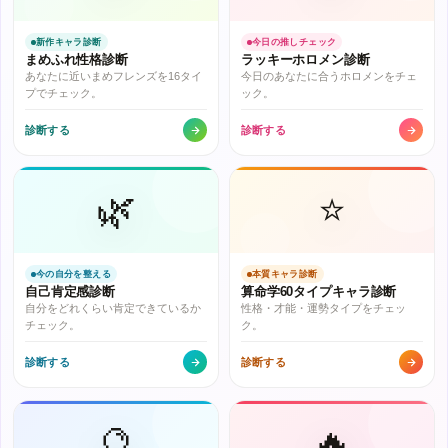
新作キャラ診断
今日の推しチェック
まめふれ性格診断
ラッキーホロメン診断
あなたに近いまめフレンズを16タイ
今日のあなたに合うホロメンをチェ
プでチェック。
ック。
診断する
診断する
🌿
⭐
今の自分を整える
本質キャラ診断
自己肯定感診断
算命学60タイプキャラ診断
自分をどれくらい肯定できているか
性格・才能・運勢タイプをチェッ
チェック。
ク。
診断する
診断する
🔮
🔥