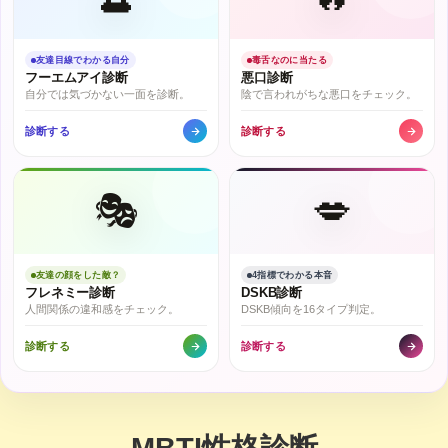
友達目線でわかる自分
毒舌なのに当たる
フーエムアイ診断
悪口診断
自分では気づかない一面を診断。
陰で言われがちな悪口をチェック。
診断する
診断する
🎭
💋
友達の顔をした敵？
4指標でわかる本音
フレネミー診断
DSKB診断
人間関係の違和感をチェック。
DSKB傾向を16タイプ判定。
診断する
診断する