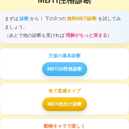
MBTI性格診断
まずは
診断
から！ 下の3つの
無料MBTI診断
を試してみ
ましょう。
（あとで他の診断も受ければ
理解がもっと深まる
）
王道の基本診断
MBTI16性格診断
色で直感タイプ
MBTI色分け診断
動物キャラで楽しく