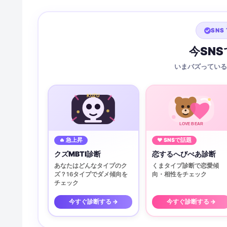
SNS 
今SN
いまバズっている
KUZU
LOVE BEAR
🔥 急上昇
♥ SNSで話題
クズMBTI診断
恋するへびべあ診断
あなたはどんなタイプのク
くまタイプ診断で恋愛傾
ズ？16タイプでダメ傾向を
向・相性をチェック
チェック
今すぐ診断する →
今すぐ診断する →