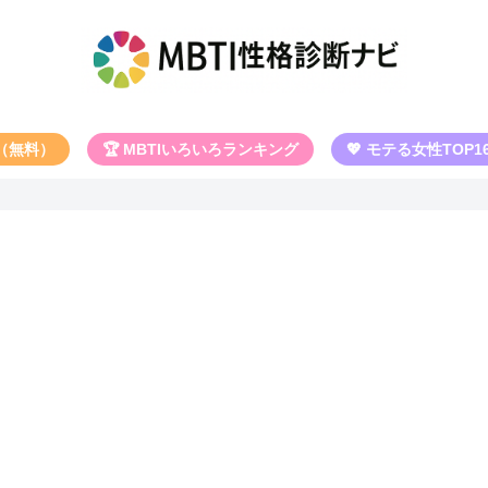
断（無料）
🏆 MBTIいろいろランキング
💖 モテる女性TOP1