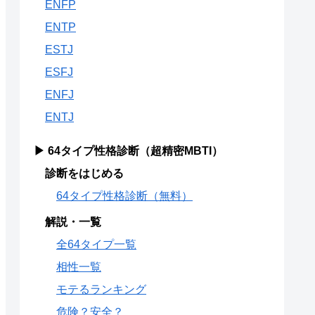
ENFP
ENTP
ESTJ
ESFJ
ENFJ
ENTJ
▶ 64タイプ性格診断（超精密MBTI）
診断をはじめる
64タイプ性格診断（無料）
解説・一覧
全64タイプ一覧
相性一覧
モテるランキング
危険？安全？