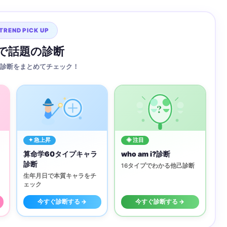
TREND PICK UP
Sで話題の診断
診断をまとめてチェック！
?
✦ 急上昇
◈ 注目
算命学60タイプキャラ
who am i?診断
診断
16タイプでわかる他己診断
生年月日で本質キャラをチ
ェック
今すぐ診断する →
今すぐ診断する →