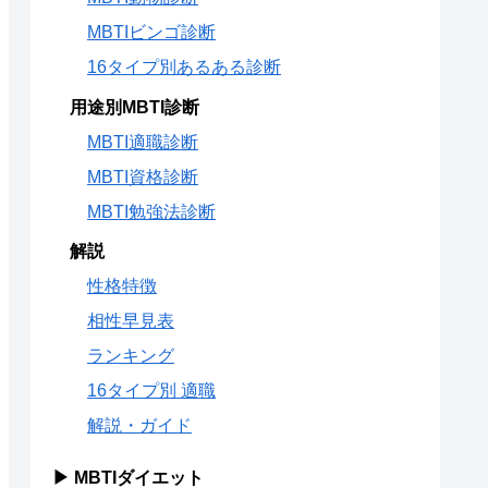
MBTIビンゴ診断
16タイプ別あるある診断
用途別MBTI診断
MBTI適職診断
MBTI資格診断
MBTI勉強法診断
解説
性格特徴
相性早見表
ランキング
16タイプ別 適職
解説・ガイド
▶ MBTIダイエット