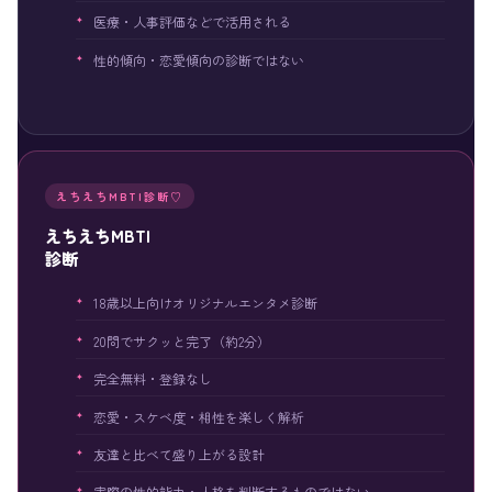
医療・人事評価などで活用される
性的傾向・恋愛傾向の診断ではない
えちえちMBTI診断♡
えちえちMBTI
診断
18歳以上向けオリジナルエンタメ診断
20問でサクッと完了（約2分）
完全無料・登録なし
恋愛・スケベ度・相性を楽しく解析
友達と比べて盛り上がる設計
実際の性的能力・人格を判断するものではない