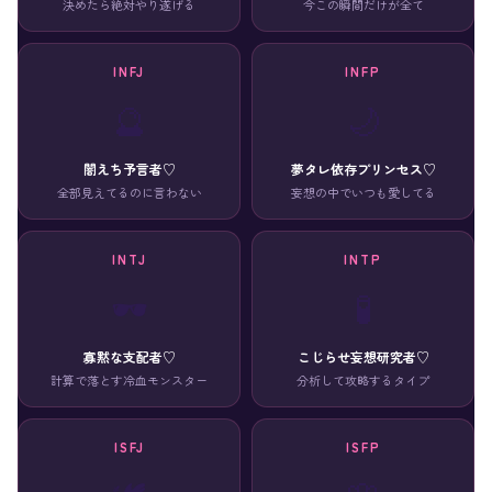
決めたら絶対やり遂げる
今この瞬間だけが全て
INFJ
INFP
🔮
🌙
闇えち予言者♡
夢タレ依存プリンセス♡
全部見えてるのに言わない
妄想の中でいつも愛してる
INTJ
INTP
🕶️
🧪
寡黙な支配者♡
こじらせ妄想研究者♡
計算で落とす冷血モンスター
分析して攻略するタイプ
ISFJ
ISFP