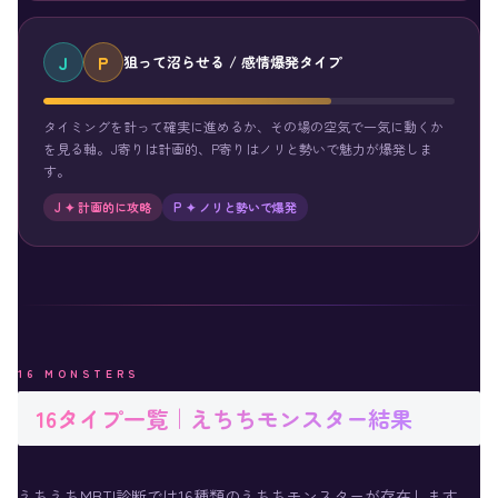
J
P
狙って沼らせる / 感情爆発タイプ
タイミングを計って確実に進めるか、その場の空気で一気に動くか
を見る軸。J寄りは計画的、P寄りはノリと勢いで魅力が爆発しま
す。
J ✦ 計画的に攻略
P ✦ ノリと勢いで爆発
16 MONSTERS
16タイプ一覧｜えちちモンスター結果
えちえちMBTI診断では16種類のえちちモンスターが存在します。