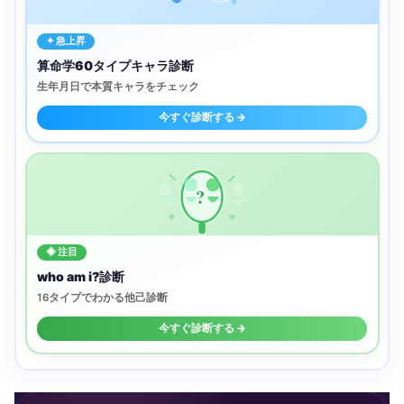
✦ 急上昇
算命学60タイプキャラ診断
生年月日で本質キャラをチェック
今すぐ診断する →
?
◈ 注目
who am i?診断
16タイプでわかる他己診断
今すぐ診断する →