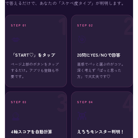
で答えるだけで、あなたの「スケベ度タイプ」が判明します。
STEP 01
STEP 02
💋
🎯
「START♡」をタップ
20問にYES/NOで回答
ページ上部のボタンをタップ
直感でパッと選ぶのがコツ。
するだけ。アプリも登録も不
深く考えず「ぱっと思った
要です。
方」で大丈夫です♡
STEP 03
STEP 04
🔮
👾
4軸スコアを自動計算
えちちモンスター判明！