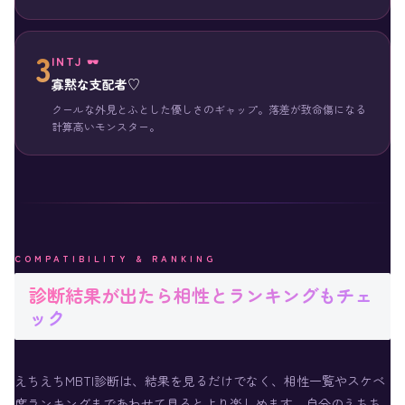
3
INTJ 🕶️
寡黙な支配者♡
クールな外見とふとした優しさのギャップ。落差が致命傷になる
計算高いモンスター。
COMPATIBILITY & RANKING
診断結果が出たら相性とランキングもチェ
ック
えちえちMBTI診断は、結果を見るだけでなく、相性一覧やスケベ
度ランキングまであわせて見るとより楽しめます。自分のえちち