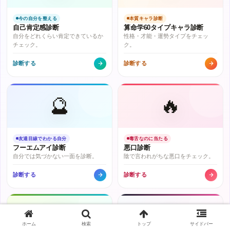
今の自分を整える
本質キャラ診断
自己肯定感診断
算命学60タイプキャラ診断
自分をどれくらい肯定できているか
性格・才能・運勢タイプをチェッ
チェック。
ク。
診断する
診断する
🔮
🔥
友達目線でわかる自分
毒舌なのに当たる
フーエムアイ診断
悪口診断
自分では気づかない一面を診断。
陰で言われがちな悪口をチェック。
診断する
診断する
🎭
💋
ホーム
検索
トップ
サイドバー