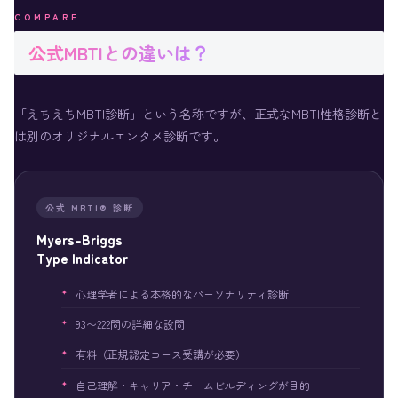
COMPARE
公式MBTIとの違いは？
「えちえちMBTI診断」という名称ですが、正式なMBTI性格診断と
は別のオリジナルエンタメ診断です。
公式 MBTI® 診断
Myers-Briggs
Type Indicator
心理学者による本格的なパーソナリティ診断
93〜222問の詳細な設問
有料（正規認定コース受講が必要）
自己理解・キャリア・チームビルディングが目的