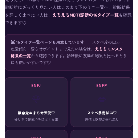
診断前にざっくり見たい人はこのまま下のミニ一覧へ。診断結果
を詳しく比べたい人は、
えちえちMBTI診断の16タイプ一覧
も確認
できます♡
👾 16タイプ一覧ページも用意しています
——スケベ度の出方・
恋愛傾向・沼らせポイントまで見たい場合は、
えちちモンスター
結果の一覧
から確認できます。診断後に友達の結果と比べるとき
にも使いやすいです♡
ENFJ
ENFP
🌹
💋
無自覚ぬまらせ天使♡
スケベ暴走ばぶ♡
優しさで警戒心をほどく女王
感情と欲望が垂れ流し
ENTJ
ENTP