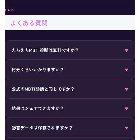
FAQ
よくある質問
えちえちMBTI診断は無料ですか？
▼
はい、完全無料です。登録・メールアドレス・アプリのインス
何分くらいかかりますか？
▼
トールは一切不要です。
約2分が目安です。20問すべてYES/NOで答えるだけなので、移
公式のMBTI診断と同じですか？
▼
動中や休憩中でも気軽に楽しめます。
異なります。MBTIの4軸の枠組みをオリジナルで解釈した18歳以
結果はシェアできますか？
▼
上向けのエンタメ診断です。正式な心理診断ではありません。
はい！結果画面からXへの投稿・LINEへの送信・結果画像の保存
回答データは保存されますか？
▼
ができます。友達と比べて相性チェックするのが一番盛り上が
ります♡