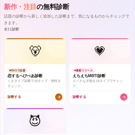
新作・注目
の無料診断
話題の診断から新しく追加した診断まで、気になるものからチェックで
きます。
全11診断
🐻
💗
SNSで話題
最新リリース
恋するへびべあ診断
えちえちMBTI診断
くまタイプ診断で16タイプ・相性を
エッチな才能を16タイプでチェッ
チェック。
ク。
診断する
診断する
😈