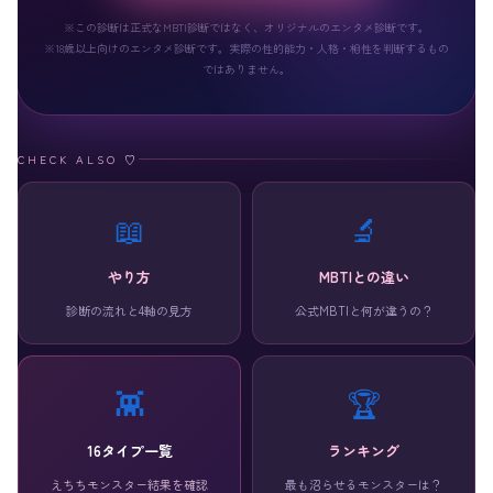
※この診断は正式なMBTI診断ではなく、オリジナルのエンタメ診断です。
※18歳以上向けのエンタメ診断です。実際の性的能力・人格・相性を判断するもの
ではありません。
CHECK ALSO ♡
📖
🔬
やり方
MBTIとの違い
診断の流れと4軸の見方
公式MBTIと何が違うの？
👾
🏆
16タイプ一覧
ランキング
えちちモンスター結果を確認
最も沼らせるモンスターは？