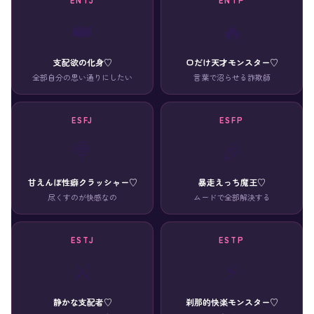
👑
🔥
支配欲の化身♡
口だけ天才モンスター♡
全部自分の思い通りにしたい
言葉で沼らせる詐欺師
ESFJ
ESFP
🍭
🎉
甘えんぼ性癖クラッシャー♡
暴走えっち魔王♡
尽くすのが快感なの
ムードで全部解決する
ESTJ
ESTP
⚔️
⚡
静かな支配者♡
刹那的快楽モンスター♡