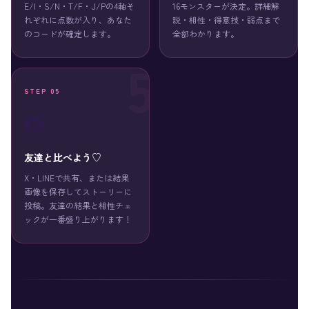
E/I・S/N・T/F・J/Pの4軸そ
16モンスターが決定。詳細解
れぞれに点数が入り、あなた
説・相性・得意技・弱点まで
のコードが確定します。
全部わかります。
STEP 05
📸
友達と比べよう♡
X・LINEで共有、または結果
画像を保存してストーリーに
投稿。友達の結果と相性チェ
ックが一番盛り上がります！