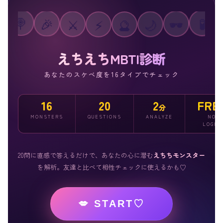
⚡
⚔️
🔮
🎉
🌙
🍭
🕶️

🧪
えちえちMBTI診断
あなたのスケベ度を16タイプでチェック
16
20
2
FRE
分
MONSTERS
QUESTIONS
ANALYZE
NO
LOGIN
20問に直感で答えるだけで、あなたの心に潜む
えちちモンスター
を解析。友達と比べて相性チェックに使えるかも♡
💋 START♡