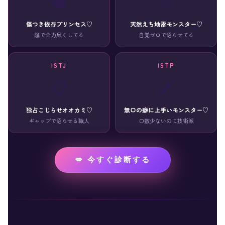
🕊️
🌸
傷つき依存プリンセス♡
天然えち地雷モンスター♡
陰で全力尽くしてる
自覚ゼロで沼らせてる
ISTJ
ISTP
📋
🗡️
独占こじらせオオカミ♡
無口の癖に上手いモンスター♡
ギャップで沼らせる職人
口数少ないのに技術派
💋 今すぐ診断する