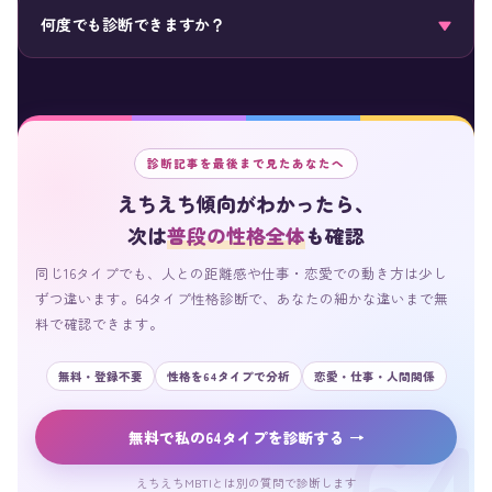
回答はブラウザ上で処理されるのみで、外部サーバーへの送
何度でも診断できますか？
▼
信・保存は行いません。ブラウザを閉じるとリセットされま
す。
何度でも受けられます。友達のコードを予想してから診断して
もらったり、違う気分のときに試したりするのも楽しいです♡
診断記事を最後まで見たあなたへ
えちえち傾向がわかったら、
次は
普段の性格全体
も確認
同じ16タイプでも、人との距離感や仕事・恋愛での動き方は少し
ずつ違います。64タイプ性格診断で、あなたの細かな違いまで無
料で確認できます。
無料・登録不要
性格を64タイプで分析
恋愛・仕事・人間関係
無料で私の64タイプを診断する →
えちえちMBTIとは別の質問で診断します