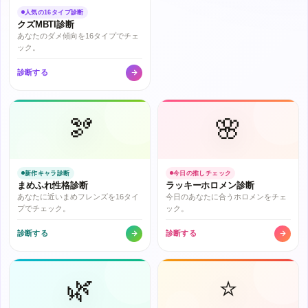
人気の16タイプ診断
クズMBTI診断
あなたのダメ傾向を16タイプでチェ
ック。
診断する
🫘
🌸
新作キャラ診断
今日の推しチェック
まめふれ性格診断
ラッキーホロメン診断
あなたに近いまめフレンズを16タイ
今日のあなたに合うホロメンをチェ
プでチェック。
ック。
診断する
診断する
🌿
⭐