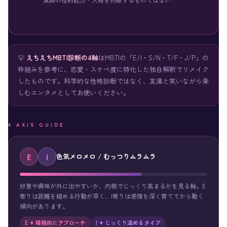
💡
えちえちMBTI診断の4軸
はMBTIの「E/I・S/N・T/F・J/P」の
枠組みを参考に、恋愛・スケベ度に特化した独自解釈でリメイク
したものです。科学的な性格診断ではなく、友達と笑いながら楽
しむエンタメとしてお使いください。
4 AXIS GUIDE
E
I
色気メロメロ / むっつりムラムラ
好意や興味が外に出やすいか、内側でじっくり高まるかを見る軸。E
寄りは距離を縮める行動が早く、I寄りは感情を深く育ててから動く
傾向があります。
E ✦ 積極的にアプローチ
I ✦ じっくり温めるタイプ