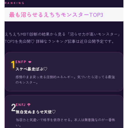
RANKING
最も沼らせるえちちモンスターTOP3
えちえちMBTI診断の結果から見る「沼らせ力が高いモンスター」
TOP3を先公開♡ 詳細なランキング記事は近日公開予定です。
1
ENFP 💋
スケベ暴走ばぶ♡
感情のまま突っ走る圧倒的エネルギー。気づいたら沼ってる最強
のモンスター。
2
ENFJ 🌹
無自覚ぬまらせ天使♡
包容力と気遣いで相手を依存させる。本人は無意識なのが一番怖
い。