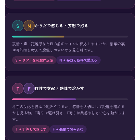
S
N
からだで感じる / 妄想で沼る
表情・声・距離感など目の前のサインに反応しやすいか、言葉の裏
や可能性を考えて想像しやすいかを見る軸です。
S ✦ リアルな刺激に反応
N ✦ 妄想と期待で燃える
T
F
理性で支配 / 感情で溶かす
相手の反応を読んで組み立てるか、感情を大切にして距離を縮める
かを見る軸。T寄りは駆け引き、F寄りは共感や甘さで心を動かしま
す。
T ✦ 計算して落とす
F ✦ 感情で包み込む