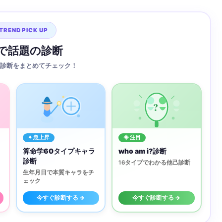
TREND PICK UP
Sで話題の診断
診断をまとめてチェック！
?
✦ 急上昇
◈ 注目
算命学60タイプキャラ
who am i?診断
診断
16タイプでわかる他己診断
生年月日で本質キャラをチ
ェック
今すぐ診断する →
今すぐ診断する →