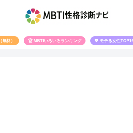
断（無料）
🏆 MBTIいろいろランキング
💖 モテる女性TOP1