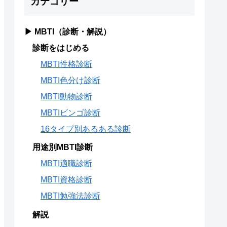
カテゴリー
▶ MBTI（診断・解説）
診断をはじめる
MBTI性格診断
MBTI色分け診断
MBTI動物診断
MBTIビンゴ診断
16タイプ別あるある診断
用途別MBTI診断
MBTI適職診断
MBTI資格診断
MBTI勉強法診断
解説