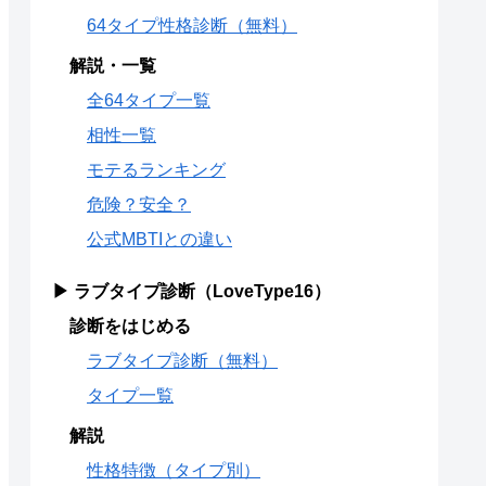
64タイプ性格診断（無料）
解説・一覧
全64タイプ一覧
相性一覧
モテるランキング
危険？安全？
公式MBTIとの違い
▶ ラブタイプ診断（LoveType16）
診断をはじめる
ラブタイプ診断（無料）
タイプ一覧
解説
性格特徴（タイプ別）