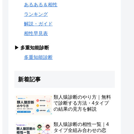
あるある＆相性
ランキング
解説・ガイド
相性早見表
▶ 多重知能診断
多重知能診断
新着記事
類人猿診断のやり方｜無料
で診断する方法・4タイプ
の結果の見方を解説
類人猿診断の相性一覧｜4
タイプ全組み合わせの恋