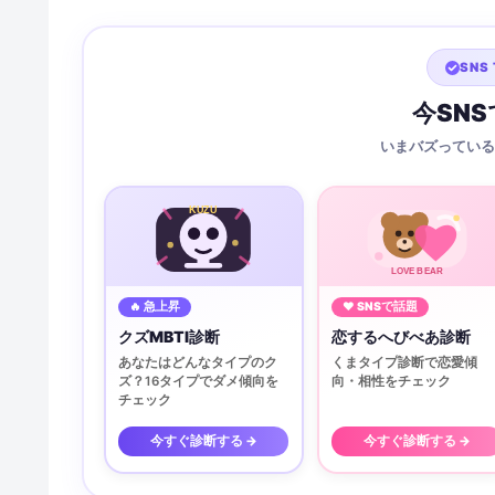
SNS 
今SN
いまバズっている
KUZU
LOVE BEAR
🔥 急上昇
♥ SNSで話題
クズMBTI診断
恋するへびべあ診断
あなたはどんなタイプのク
くまタイプ診断で恋愛傾
ズ？16タイプでダメ傾向を
向・相性をチェック
チェック
今すぐ診断する →
今すぐ診断する →