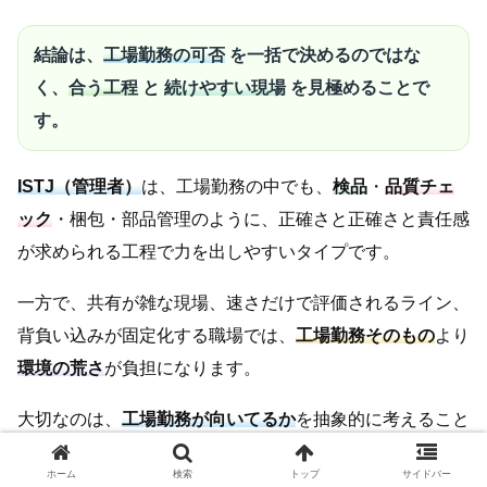
結論は、
工場勤務の可否
を一括で決めるのではな
く、
合う工程
と
続けやすい現場
を見極めることで
す。
ISTJ（管理者）
は、工場勤務の中でも、
検品
・
品質チェ
ック
・梱包・部品管理のように、正確さと正確さと責任感
が求められる工程で力を出しやすいタイプです。
一方で、共有が雑な現場、速さだけで評価されるライン、
背負い込みが固定化する職場では、
工場勤務そのもの
より
環境の荒さ
が負担になります。
大切なのは、
工場勤務が向いてるか
を抽象的に考えること
ではなく、
合う工程
と
続けやすい現場
を具体的に見つける
ホーム
検索
トップ
サイドバー
ことです。そこが合えば、ISTJは現場を静かに安定させ