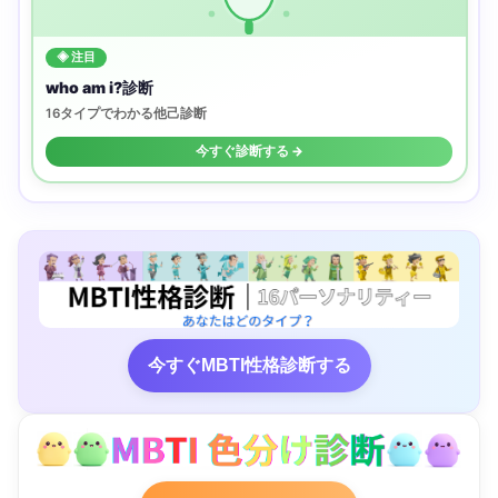
◈ 注目
who am i?診断
16タイプでわかる他己診断
今すぐ診断する →
今すぐMBTI性格診断する