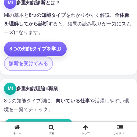
MI
多重知能診断とは？
MIの基本と
8つの知能タイプ
をわかりやすく解説。
全体像
を理解してから診断
すると、結果の読み取りが一気にスム
ーズになります。
8つの知能タイプを学ぶ
診断を受けてみる
MI
多重知能理論×職業
8つの知能タイプ別に、
向いている仕事
や活躍しやすい環
境を一覧でチェック。
向いている仕事一覧を見る
ホーム
検索
トップ
サイドバー