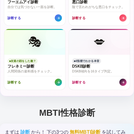
フーエムアイ診断
悪口診断
自分では気づかない一面を診断。
陰で言われがちな悪口をチェック。
診断する
診断する
🎭
💋
友達の顔をした敵？
4指標でわかる本音
フレネミー診断
DSKB診断
人間関係の違和感をチェック。
DSKB傾向を16タイプ判定。
診断する
診断する
MBTI性格診断
まずは
診断
から！ 下の3つの
無料MBTI診断
を試してみ