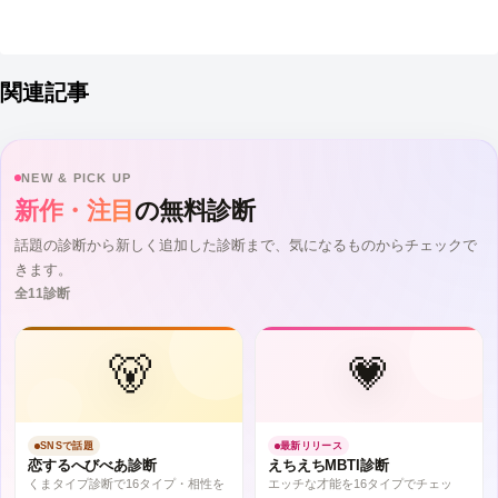
へ
関連記事
NEW & PICK UP
新作・注目
の無料診断
話題の診断から新しく追加した診断まで、気になるものからチェックで
きます。
全11診断
🐻
💗
SNSで話題
最新リリース
恋するへびべあ診断
えちえちMBTI診断
くまタイプ診断で16タイプ・相性を
エッチな才能を16タイプでチェッ