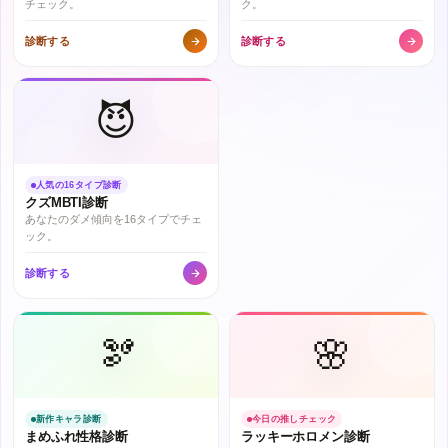
チェック。
ク。
診断する
診断する
😈
人気の16タイプ診断
クズMBTI診断
あなたのダメ傾向を16タイプでチェ
ック。
診断する
🫘
🌸
新作キャラ診断
今日の推しチェック
まめふれ性格診断
ラッキーホロメン診断