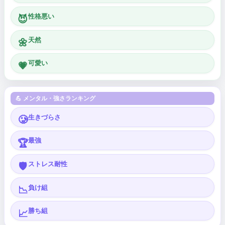
性格悪い
😈
天然
🌼
可愛い
💗
💪 メンタル・強さランキング
生きづらさ
🥲
最強
🏆
ストレス耐性
🛡️
負け組
📉
勝ち組
📈