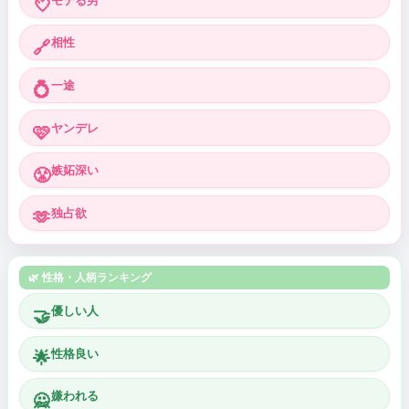
モテる男
💘
相性
🔗
一途
💍
ヤンデレ
🩷
嫉妬深い
😤
独占欲
🫶
🌿 性格・人柄ランキング
優しい人
🤝
性格良い
🌟
嫌われる
🙅