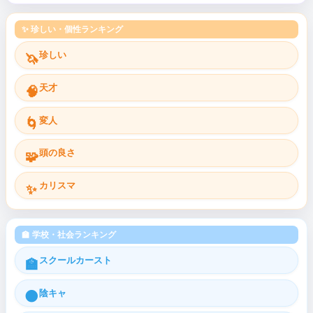
✨ 珍しい・個性ランキング
珍しい
🦄
天才
🧠
変人
🌀
頭の良さ
🧩
カリスマ
✨
🏫 学校・社会ランキング
スクールカースト
🏫
陰キャ
🌑