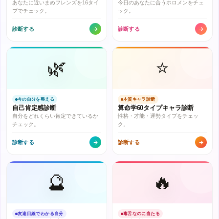
あなたに近いまめフレンズを16タイ
今日のあなたに合うホロメンをチェ
プでチェック。
ック。
診断する
診断する
🌿
⭐
今の自分を整える
本質キャラ診断
自己肯定感診断
算命学60タイプキャラ診断
自分をどれくらい肯定できているか
性格・才能・運勢タイプをチェッ
チェック。
ク。
診断する
診断する
🔮
🔥
友達目線でわかる自分
毒舌なのに当たる