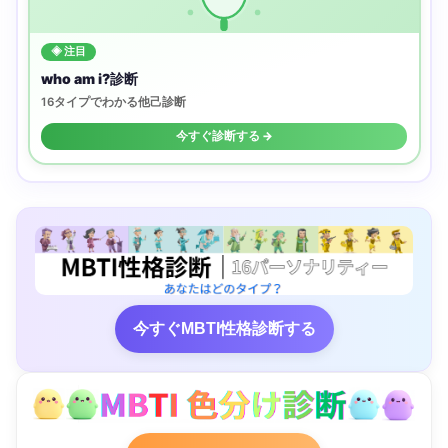
◈ 注目
who am i?診断
16タイプでわかる他己診断
今すぐ診断する →
今すぐMBTI性格診断する