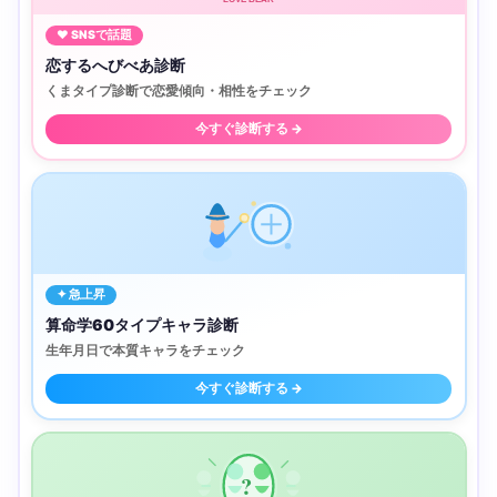
♥ SNSで話題
恋するへびべあ診断
くまタイプ診断で恋愛傾向・相性をチェック
今すぐ診断する →
✦ 急上昇
算命学60タイプキャラ診断
生年月日で本質キャラをチェック
今すぐ診断する →
?