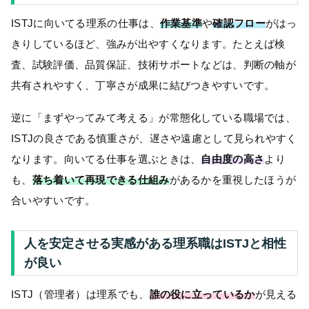
ISTJに向いてる理系の仕事は、
作業基準
や
確認フロー
がはっ
きりしているほど、強みが出やすくなります。たとえば検
査、試験評価、品質保証、技術サポートなどは、判断の軸が
共有されやすく、丁寧さが成果に結びつきやすいです。
逆に「まずやってみて考える」が常態化している職場では、
ISTJの良さである慎重さが、遅さや遠慮として見られやすく
なります。向いてる仕事を選ぶときは、
自由度の高さ
より
も、
落ち着いて再現できる仕組み
があるかを重視したほうが
合いやすいです。
人を安定させる実感がある理系職はISTJと相性
が良い
ISTJ（管理者）は理系でも、
誰の役に立っているか
が見える