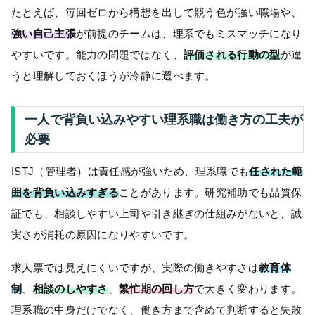
たとえば、毎回ゼロから構想を出して競う色が強い職場や、
強い自己主張
が前提のチームは、理系でもミスマッチになり
やすいです。能力の問題ではなく、
評価される行動の型
が違
うと理解しておくほうが冷静に選べます。
一人で背負い込みやすい理系職は働き方の工夫が
必要
ISTJ（管理者）は責任感が強いため、理系職でも
任された範
囲を背負い込みすぎる
ことがあります。研究補助でも品質保
証でも、相談しやすい上司や引き継ぎの仕組みがないと、誠
実さが消耗の原因になりやすいです。
求人票では見えにくいですが、実際の働きやすさは
教育体
制
、
相談のしやすさ
、
繁忙期の回し方
で大きく変わります。
理系職の中身だけでなく、働き方まで含めて判断すると失敗