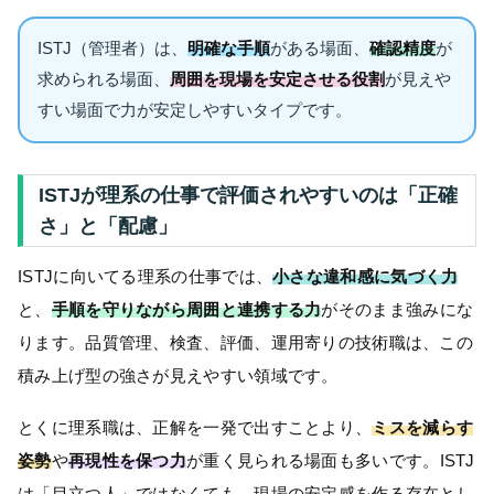
ISTJ（管理者）は、
明確な手順
がある場面、
確認精度
が
求められる場面、
周囲を現場を安定させる役割
が見えや
すい場面で力が安定しやすいタイプです。
ISTJが理系の仕事で評価されやすいのは「正確
さ」と「配慮」
ISTJに向いてる理系の仕事では、
小さな違和感に気づく力
と、
手順を守りながら周囲と連携する力
がそのまま強みにな
ります。品質管理、検査、評価、運用寄りの技術職は、この
積み上げ型の強さが見えやすい領域です。
とくに理系職は、正解を一発で出すことより、
ミスを減らす
姿勢
や
再現性を保つ力
が重く見られる場面も多いです。ISTJ
は「目立つ人」ではなくても、現場の安定感を作る存在とし