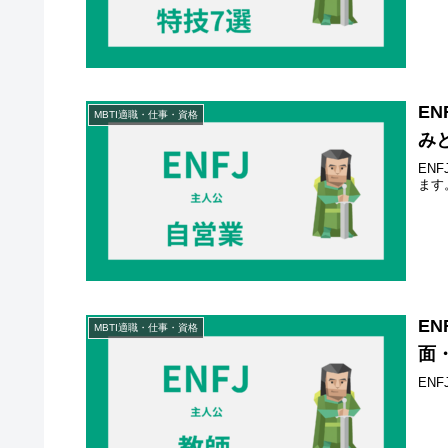
E
MBTI適職・仕事・資格
み
EN
ます
E
MBTI適職・仕事・資格
面
EN