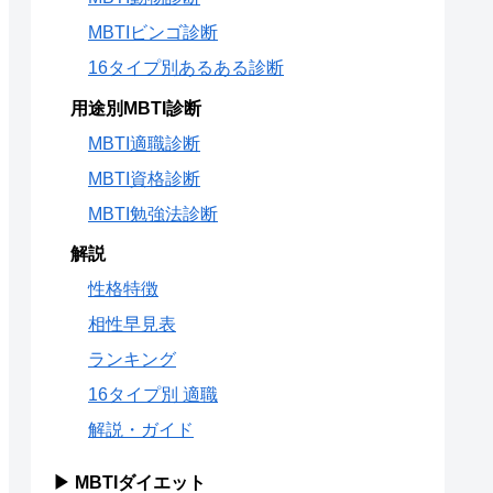
MBTIビンゴ診断
16タイプ別あるある診断
用途別MBTI診断
MBTI適職診断
MBTI資格診断
MBTI勉強法診断
解説
性格特徴
相性早見表
ランキング
16タイプ別 適職
解説・ガイド
▶ MBTIダイエット