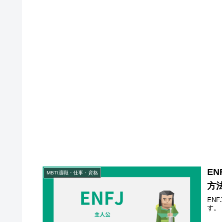
E
MBTI適職・仕事・資格
方
EN
す。