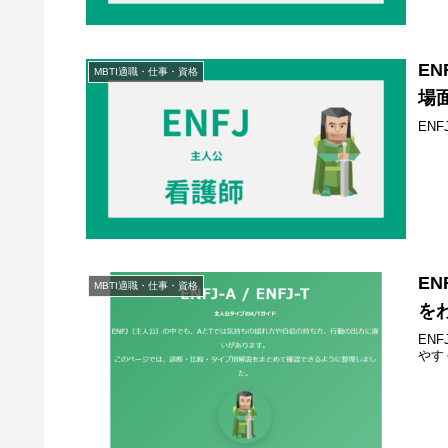
E
MBTI適職・仕事・資格
場
EN
E
MBTI適職・仕事・資格
を
EN
やす