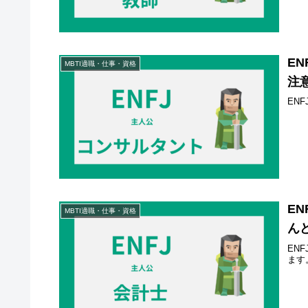
E
MBTI適職・仕事・資格
注
EN
E
MBTI適職・仕事・資格
ん
EN
ます