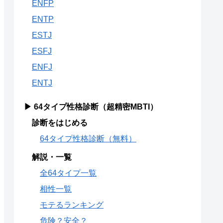
ENFP
ENTP
ESTJ
ESFJ
ENFJ
ENTJ
▶ 64タイプ性格診断（超精密MBTI）
診断をはじめる
64タイプ性格診断（無料）
解説・一覧
全64タイプ一覧
相性一覧
モテるランキング
危険？安全？