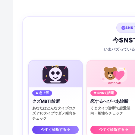
SNS 
今SN
いまバズっている
KUZU
LOVE BEAR
🔥 急上昇
♥ SNSで話題
クズMBTI診断
恋するへびべあ診断
あなたはどんなタイプのク
くまタイプ診断で恋愛傾
ズ？16タイプでダメ傾向を
向・相性をチェック
チェック
今すぐ診断する →
今すぐ診断する →