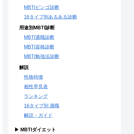
MBTIビンゴ診断
16タイプ別あるある診断
用途別MBTI診断
MBTI適職診断
MBTI資格診断
MBTI勉強法診断
解説
性格特徴
相性早見表
ランキング
16タイプ別 適職
解説・ガイド
▶ MBTIダイエット