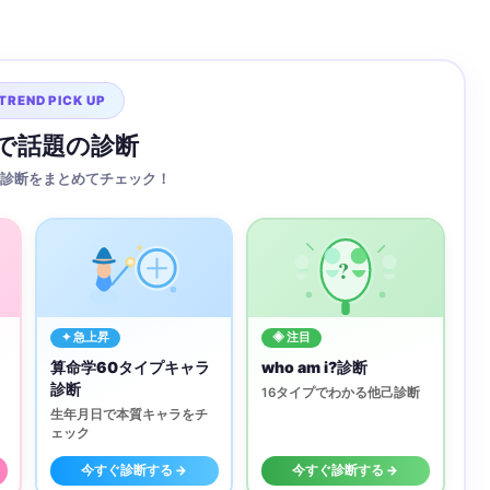
TREND PICK UP
Sで話題の診断
診断をまとめてチェック！
?
✦ 急上昇
◈ 注目
算命学60タイプキャラ
who am i?診断
診断
16タイプでわかる他己診断
生年月日で本質キャラをチ
ェック
今すぐ診断する →
今すぐ診断する →