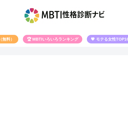
断（無料）
🏆 MBTIいろいろランキング
💖 モテる女性TOP1