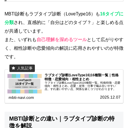
MBTI診断もラブタイプ診断（LoveType16）も
16タイプに
分類
され、直感的に「自分はどのタイプ？」と楽しめる点
が共通しています。
また、いずれも
自己理解を深めるツール
として広がりやす
く、相性診断や恋愛傾向の解説に応用されやすいのが特徴
です。
ラブタイプ診断(LoveType16)16種類一覧｜性格
特徴・恋愛傾向・相性まとめ
ラブタイプ診断(LoveType16)16種類一覧。性格特徴・恋愛
傾向・相性まとめ。恋愛・友情・仕事で噛み合いやすい
点、すれ違いやすい点、関係を築くコツがわかります。
2025.12.07
mbti-navi.com
MBTI診断との違い｜ラブタイプ診断の特
徴を解説