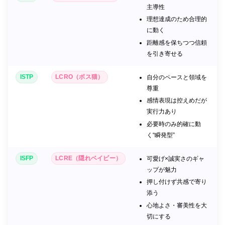
主導性
理想達成のため合理的
に動く
距離感を保ちつつ信頼
を引き寄せる
ISTP
LCRO（ボス猫）
自分のペースと領域を
尊重
感情表現は控えめだが
実行力あり
必要時のみ的確に動
く“瞬発型”
ISFP
LCRE（隠れベイビー）
可愛げ×誠実さのギャ
ップが魅力
押し付けず共感で寄り
添う
心地よさ・審美性を大
切にする