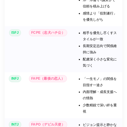
ルール遵守×誠実さで
信頼を積み上げる
感情より「役割遂行」
を優先しがち
ISFJ
FCPE（忠犬ハチ公）
相手を優先し尽くすス
タイルが一致
長期安定志向で関係維
持に強み
配慮深く小さな変化に
気づく
INFJ
FAPE（最後の恋人）
「一生モノ」の関係を
目指す一途さ
内面理解・成長支援へ
の情熱
少数精鋭で深い絆を重
視
INTJ
FAPO（デビル天使）
ビジョン提示と静かな