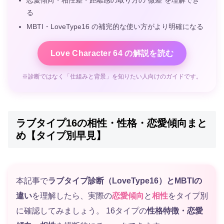
恋愛傾向・相性差・距離感の取り方の“微差”を理解でき
る
MBTI・LoveType16 の補完的な使い方がより明確になる
Love Character 64 の解説を読む
※診断ではなく「仕組みと背景」を知りたい人向けのガイドです。
ラブタイプ16の相性・性格・恋愛傾向まと
め【タイプ別早見】
本記事で
ラブタイプ診断（LoveType16）とMBTIの
違い
を理解したら、実際の
恋愛傾向
と
相性
をタイプ別
に確認してみましょう。 16タイプの
性格特徴・恋愛