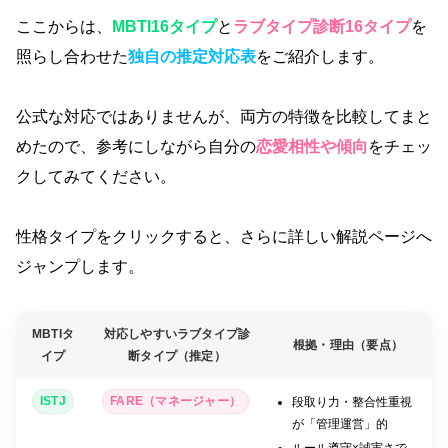
ここからは、
MBTI16タイプ
と
ラブタイプ診断16タイプ
を
照らし合わせた
独自の推定対応表
をご紹介します。
公式な対応ではありませんが、両方の特徴を比較してまと
めたので、参考にしながら自分の
恋愛相性や傾向
をチェッ
クしてみてください。
性格タイプをクリックすると、さらに詳しい解説ページへ
ジャンプします。
MBTIタ
対応しやすいラブタイプ診
根拠・理由（要点）
イプ
断タイプ（推定）
ISTJ
FARE（マネージャー）
段取り力・整合性重視
が「管理運営」的