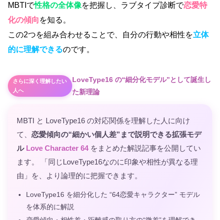
MBTIで
性格の全体像
を把握し、ラブタイプ診断で
恋愛特
化の傾向
を知る。
この2つを組み合わせることで、自分の行動や相性を
立体
的に理解できる
のです。
LoveType16 の“細分化モデル”として誕生し
さらに深く理解したい
人へ
た新理論
MBTI と LoveType16 の対応関係を理解した人に向け
て、
恋愛傾向の“細かい個人差”まで説明できる拡張モデ
ル
Love Character 64
をまとめた解説記事を公開してい
ます。 「同じLoveType16なのに印象や相性が異なる理
由」を、より論理的に把握できます。
LoveType16 を細分化した “64恋愛キャラクター” モデル
を体系的に解説