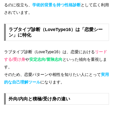
るのに役立ち、
学術的背景を持つ性格診断
として広く利用
されています。
ラブタイプ診断（LoveType16）は「恋愛シー
ン」に特化
ラブタイプ診断（LoveType16）は、恋愛における
リード
する/受け身
や
安定志向/冒険志向
といった傾向を重視しま
す。
そのため、恋愛パターンや相性を知りたい人にとって
実用
的な自己理解ツール
になります。
外向/内向と積極/受け身の違い