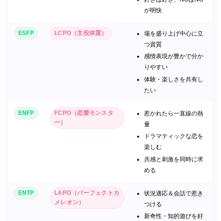
が明快
ESFP
LCPO（主役体質）
場を盛り上げ中心に立
つ資質
感情表現が豊かで分か
りやすい
体験・楽しさを共有し
たい
ENFP
FCPO（恋愛モンスタ
惹かれたら一直線の熱
ー）
量
ドラマティックな恋を
楽しむ
共感と刺激を同時に求
める
ENTP
LAPO（パーフェクトカ
状況適応＆会話で惹き
メレオン）
つける
新奇性・知的遊びを好