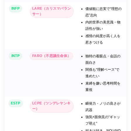
INFP
LARE（カリスマバラン
価値観に忠実で“理想の
サー）
恋”志向
内的世界の美意識・物
語性が強い
感情の純度が高く人を
惹きつける
INTP
FARO（不思議生命体）
独特の着眼点・会話の
面白さ
関係も“理解ベース”で
進めたい
束縛を嫌い思考時間を
重視
ESTP
LCPE（ツンデレヤンキ
瞬発力・ノリの良さが
ー）
武器
強気×面倒見の“ギャッ
プ萌え”
好きは好き、NOはNO