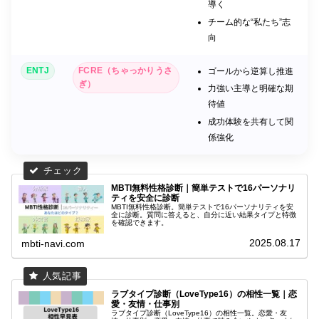
導く
チーム的な“私たち”志
向
ENTJ
FCRE（ちゃっかりうさ
ゴールから逆算し推進
ぎ）
力強い主導と明確な期
待値
成功体験を共有して関
係強化
MBTI無料性格診断｜簡単テストで16パーソナリ
ティを安全に診断
MBTI無料性格診断。簡単テストで16パーソナリティを安
全に診断。質問に答えると、自分に近い結果タイプと特徴
を確認できます。
2025.08.17
mbti-navi.com
ラブタイプ診断（LoveType16）の相性一覧｜恋
愛・友情・仕事別
ラブタイプ診断（LoveType16）の相性一覧。恋愛・友