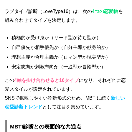
ラブタイプ診断（LoveType16）は、次の
4つの恋愛軸
を
組み合わせてタイプを決定します。
積極的か受け身か（リード型か待ち型か）
自己優先か相手優先か（自分主導か献身的か）
理想主義か合理主義か（ロマン型か現実型か）
安定志向か刺激志向か（一途型か冒険型か）
この
4軸を掛け合わせると16タイプ
になり、それぞれに恋
愛スタイルが設定されています。
SNSで拡散しやすい診断形式のため、MBTIに続く
新しい
恋愛診断トレンド
として注目を集めています。
MBTI診断との表面的な共通点