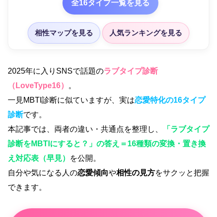
全16タイプ一覧を見る
相性マップを見る
人気ランキングを見る
2025年に入りSNSで話題の
ラブタイプ診断
（LoveType16）
。
一見MBTI診断に似ていますが、実は
恋愛特化の16タイプ
診断
です。
本記事では、両者の違い・共通点を整理し、
「ラブタイプ
診断をMBTIにすると？」の答え＝16種類の
変換・置き換
え対応表（早見）
を公開。
自分や気になる人の
恋愛傾向
や
相性の見方
をサクッと把握
できます。