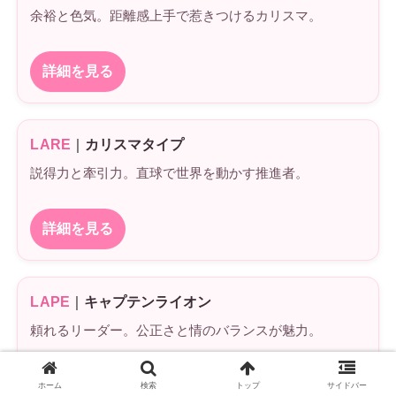
余裕と色気。距離感上手で惹きつけるカリスマ。
詳細を見る
LARE
｜
カリスマタイプ
説得力と牽引力。直球で世界を動かす推進者。
詳細を見る
LAPE
｜
キャプテンライオン
頼れるリーダー。公正さと情のバランスが魅力。
詳細を見る
ホーム
検索
トップ
サイドバー