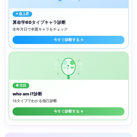
✦ 急上昇
算命学60タイプキャラ診断
生年月日で本質キャラをチェック
今すぐ診断する →
?
◈ 注目
who am i?診断
16タイプでわかる他己診断
今すぐ診断する →