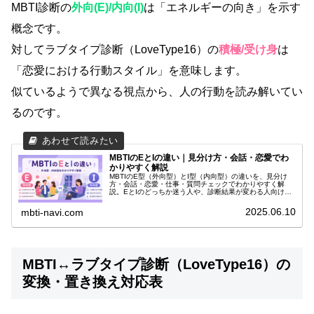
MBTI診断の
外向(E)/内向(I)
は「エネルギーの向き」を示す
概念です。
対してラブタイプ診断（LoveType16）の
積極/受け身
は
「恋愛における行動スタイル」を意味します。
似ているようで異なる視点から、人の行動を読み解いてい
るのです。
MBTIのEとIの違い｜見分け方・会話・恋愛でわ
かりやすく解説
MBTIのE型（外向型）とI型（内向型）の違いを、見分け
方・会話・恋愛・仕事・質問チェックでわかりやすく解
説。EとIのどっちか迷う人や、診断結果が変わる人向けに
整理します。
2025.06.10
mbti-navi.com
MBTI↔ラブタイプ診断（LoveType16）の
変換・置き換え対応表