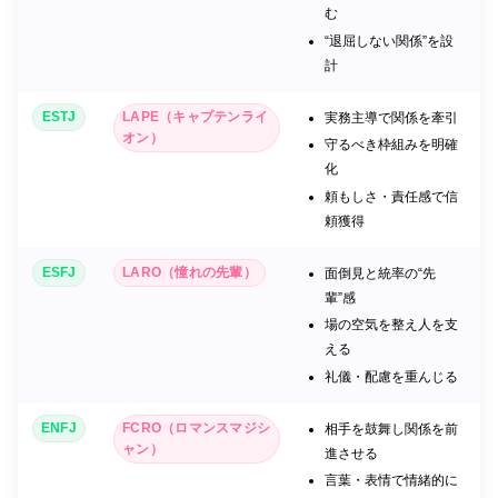
む
“退屈しない関係”を設
計
ESTJ
LAPE（キャプテンライ
実務主導で関係を牽引
オン）
守るべき枠組みを明確
化
頼もしさ・責任感で信
頼獲得
ESFJ
LARO（憧れの先輩）
面倒見と統率の“先
輩”感
場の空気を整え人を支
える
礼儀・配慮を重んじる
ENFJ
FCRO（ロマンスマジシ
相手を鼓舞し関係を前
ャン）
進させる
言葉・表情で情緒的に