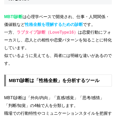
MBTI診断
は心理学ベースで開発され、仕事・人間関係・
価値観など
性格全般を理解するための診断
です。
一方、
ラブタイプ診断（LoveType16）
は恋愛行動にフォ
ーカスし、恋人との相性や恋愛パターンを知ることに特化
しています。
似ているように見えても、両者には明確な違いがあるので
す。
MBTI診断は「性格全般」を分析するツール
MBTI診断は「外向/内向」「直感/感覚」「思考/感情」
「判断/知覚」の4軸で人を分類します。
職場での行動特性やコミュニケーションスタイルを把握す