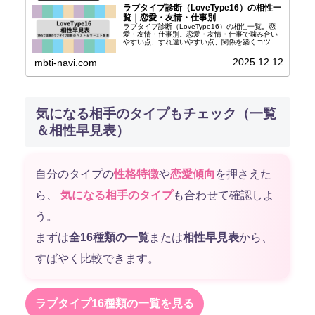
ラブタイプ診断（LoveType16）の相性一
覧｜恋愛・友情・仕事別
ラブタイプ診断（LoveType16）の相性一覧。恋
愛・友情・仕事別。恋愛・友情・仕事で噛み合い
やすい点、すれ違いやすい点、関係を築くコツが
わかります。
2025.12.12
mbti-navi.com
気になる相手のタイプもチェック（一覧
＆相性早見表）
自分のタイプの
性格特徴
や
恋愛傾向
を押さえた
ら、
気になる相手のタイプ
も合わせて確認しよ
う。
まずは
全16種類の一覧
または
相性早見表
から、
すばやく比較できます。
ラブタイプ16種類の一覧を見る