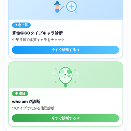
✦ 急上昇
算命学60タイプキャラ診断
生年月日で本質キャラをチェック
今すぐ診断する →
?
◈ 注目
who am i?診断
16タイプでわかる他己診断
今すぐ診断する →