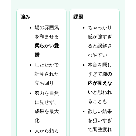
強み
課題
場の雰囲気
ちゃっかり
を和ませる
感が強すぎ
柔らかい愛
ると誤解さ
嬌
れやすい
したたかで
本音を隠し
計算された
すぎて
腹の
立ち回り
内が見えな
い
と思われ
努力を自然
ることも
に見せず、
成果を最大
欲しい結果
化
を狙いすぎ
て調整疲れ
人から頼ら