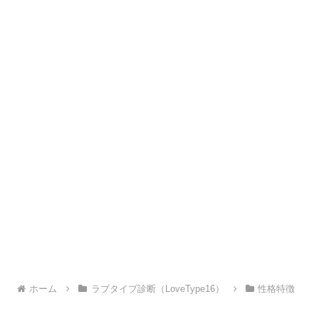
ホーム
ラブタイプ診断（LoveType16）
性格特徴