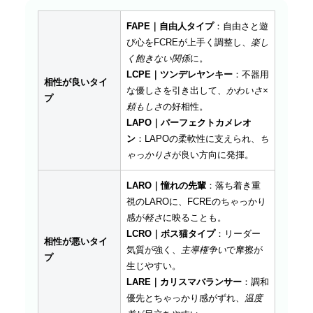
FAPE｜自由人タイプ
：自由さと遊
び心をFCREが上手く調整し、
楽し
く飽きない関係
に。
LCPE｜ツンデレヤンキー
：不器用
相性が良いタイ
な優しさを引き出して、
かわいさ×
プ
頼もしさ
の好相性。
LAPO｜パーフェクトカメレオ
ン
：LAPOの柔軟性に支えられ、
ち
ゃっかりさ
が良い方向に発揮。
LARO｜憧れの先輩
：落ち着き重
視のLAROに、FCREのちゃっかり
感が
軽さ
に映ることも。
LCRO｜ボス猫タイプ
：リーダー
相性が悪いタイ
気質が強く、
主導権争い
で摩擦が
プ
生じやすい。
LARE｜カリスマバランサー
：調和
優先とちゃっかり感がずれ、
温度