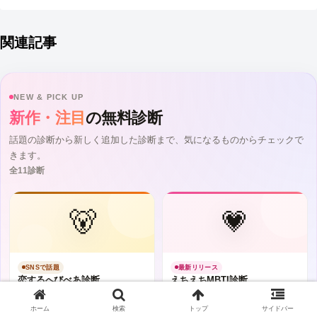
関連記事
NEW & PICK UP
新作・注目
の無料診断
話題の診断から新しく追加した診断まで、気になるものからチェックで
きます。
全11診断
🐻
💗
SNSで話題
最新リリース
恋するへびべあ診断
えちえちMBTI診断
くまタイプ診断で16タイプ・相性を
エッチな才能を16タイプでチェッ
チェック。
ク。
ホーム
検索
トップ
サイドバー