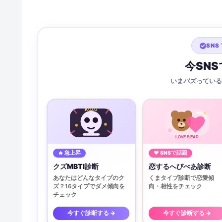
SNS 
今SN
いまバズっている
KUZU
LOVE BEAR
🔥 急上昇
♥ SNSで話題
クズMBTI診断
恋するへびべあ診断
あなたはどんなタイプのク
くまタイプ診断で恋愛傾
ズ？16タイプでダメ傾向を
向・相性をチェック
チェック
今すぐ診断する →
今すぐ診断する →