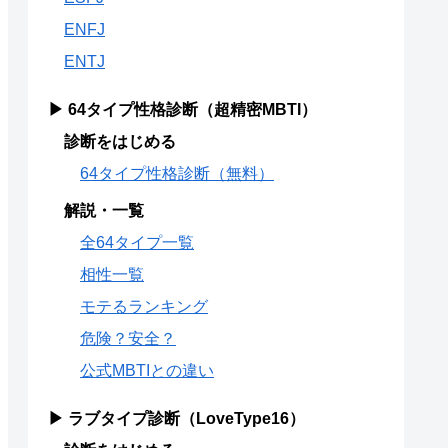
ENFJ
ENTJ
▶ 64タイプ性格診断（超精密MBTI）
診断をはじめる
64タイプ性格診断（無料）
解説・一覧
全64タイプ一覧
相性一覧
モテるランキング
危険？安全？
公式MBTIとの違い
▶ ラブタイプ診断（LoveType16）