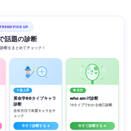
TREND PICK UP
Sで話題の診断
診断をまとめてチェック！
?
✦ 急上昇
◈ 注目
算命学60タイプキャラ
who am i?診断
診断
16タイプでわかる他己診断
生年月日で本質キャラをチ
ェック
今すぐ診断する →
今すぐ診断する →