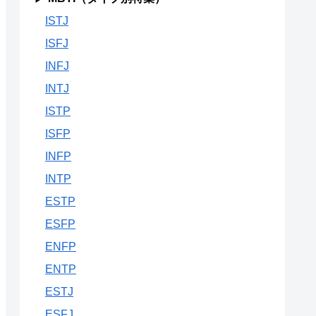
ISTJ
ISFJ
INFJ
INTJ
ISTP
ISFP
INFP
INTP
ESTP
ESFP
ENFP
ENTP
ESTJ
ESFJ