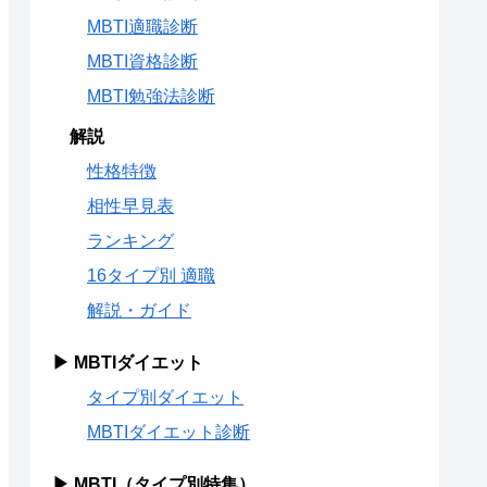
MBTI適職診断
MBTI資格診断
MBTI勉強法診断
解説
性格特徴
相性早見表
ランキング
16タイプ別 適職
解説・ガイド
▶ MBTIダイエット
タイプ別ダイエット
MBTIダイエット診断
▶ MBTI（タイプ別特集）