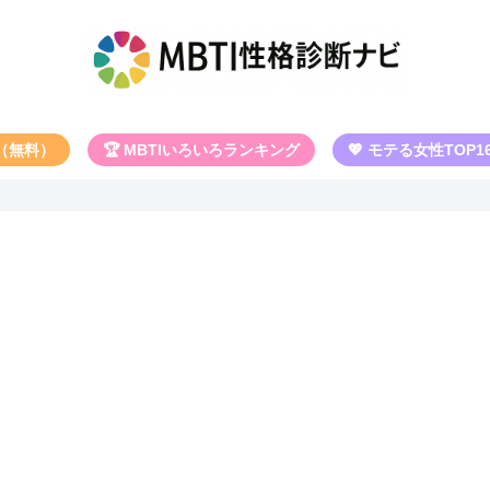
断（無料）
🏆 MBTIいろいろランキング
💖 モテる女性TOP1