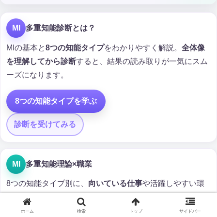
MI
多重知能診断とは？
MIの基本と
8つの知能タイプ
をわかりやすく解説。
全体像
を理解してから診断
すると、結果の読み取りが一気にスム
ーズになります。
8つの知能タイプを学ぶ
診断を受けてみる
MI
多重知能理論×職業
8つの知能タイプ別に、
向いている仕事
や活躍しやすい環
境を一覧でチェック。
ホーム
検索
トップ
サイドバー