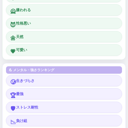
嫌われる
🙅
性格悪い
😈
天然
🌼
可愛い
💗
💪 メンタル・強さランキング
生きづらさ
🥲
最強
🏆
ストレス耐性
🛡️
負け組
📉