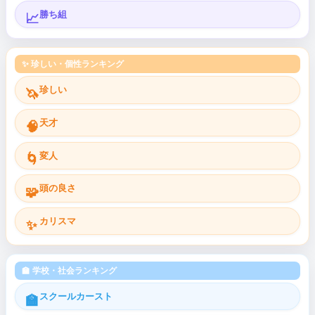
勝ち組
📈
✨ 珍しい・個性ランキング
珍しい
🦄
天才
🧠
変人
🌀
頭の良さ
🧩
カリスマ
✨
🏫 学校・社会ランキング
スクールカースト
🏫