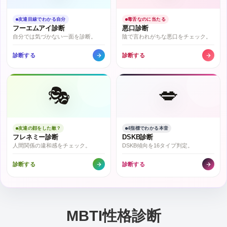
友達目線でわかる自分
毒舌なのに当たる
フーエムアイ診断
悪口診断
自分では気づかない一面を診断。
陰で言われがちな悪口をチェック。
診断する
診断する
🎭
💋
友達の顔をした敵？
4指標でわかる本音
フレネミー診断
DSKB診断
人間関係の違和感をチェック。
DSKB傾向を16タイプ判定。
診断する
診断する
MBTI性格診断