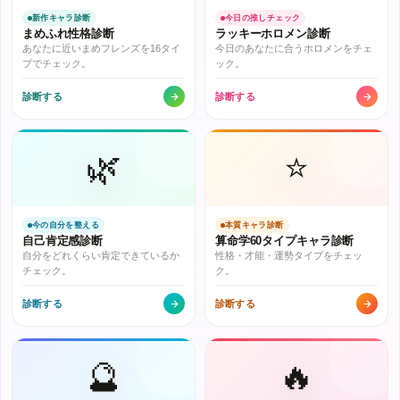
新作キャラ診断
今日の推しチェック
まめふれ性格診断
ラッキーホロメン診断
あなたに近いまめフレンズを16タイ
今日のあなたに合うホロメンをチェ
プでチェック。
ック。
診断する
診断する
🌿
⭐
今の自分を整える
本質キャラ診断
自己肯定感診断
算命学60タイプキャラ診断
自分をどれくらい肯定できているか
性格・才能・運勢タイプをチェッ
チェック。
ク。
診断する
診断する
🔮
🔥