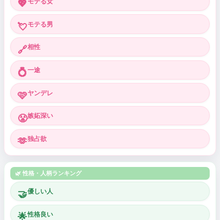
モテる女
💖
モテる男
💘
相性
🔗
一途
💍
ヤンデレ
🩷
嫉妬深い
😤
独占欲
🫶
🌿 性格・人柄ランキング
優しい人
🤝
性格良い
🌟