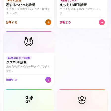
SNSで話題
最新リリース
恋するへびべあ診断
えちえちMBTI診断
くまタイプ診断で16タイプ・相性を
エッチな才能を16タイプでチェッ
チェック。
ク。
診断する
診断する
😈
人気の16タイプ診断
クズMBTI診断
あなたのダメ傾向を16タイプでチェ
ック。
診断する
🫘
🌸