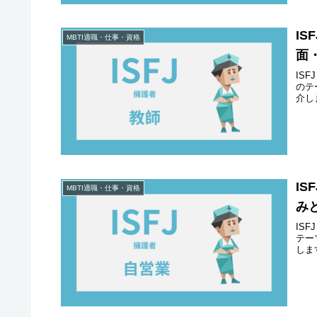
I
MBTI適職・仕事・資格
面
IS
のテ
介し
I
MBTI適職・仕事・資格
み
IS
テー
しま