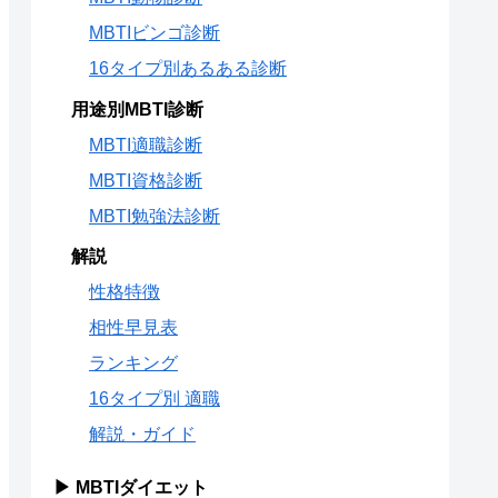
MBTIビンゴ診断
16タイプ別あるある診断
用途別MBTI診断
MBTI適職診断
MBTI資格診断
MBTI勉強法診断
解説
性格特徴
相性早見表
ランキング
16タイプ別 適職
解説・ガイド
▶ MBTIダイエット