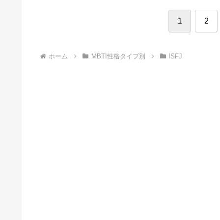
1
2
ホーム
MBTI性格タイプ別
ISFJ