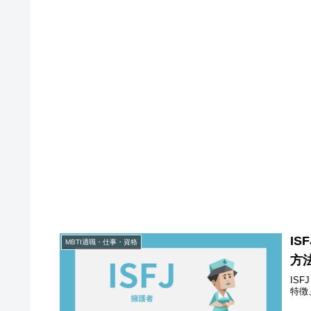
I
MBTI適職・仕事・資格
方
IS
特徴