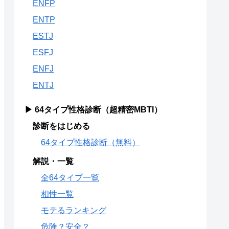
ENFP
ENTP
ESTJ
ESFJ
ENFJ
ENTJ
▶ 64タイプ性格診断（超精密MBTI）
診断をはじめる
64タイプ性格診断（無料）
解説・一覧
全64タイプ一覧
相性一覧
モテるランキング
危険？安全？