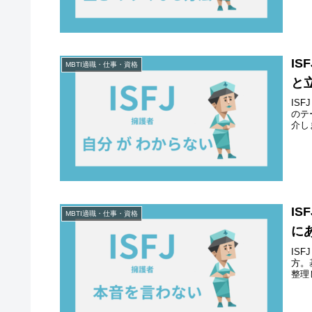
I
MBTI適職・仕事・資格
と
IS
のテ
介し
I
MBTI適職・仕事・資格
に
IS
方。
整理