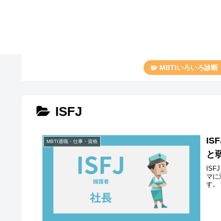
🧩 MBTIいろいろ診
ISFJ
I
MBTI適職・仕事・資格
と
IS
マに
す。