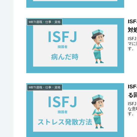
I
MBTI適職・仕事・資格
対
IS
マに
す。
I
MBTI適職・仕事・資格
る
IS
な意
す。