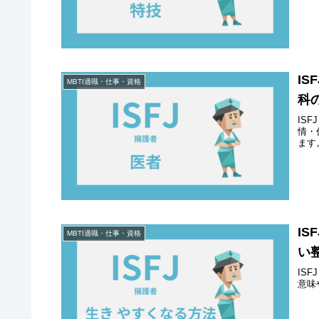
I
MBTI適職・仕事・資格
科
IS
情・
ます
I
MBTI適職・仕事・資格
い
IS
意味