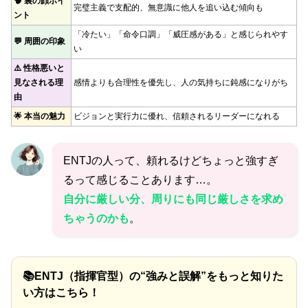
🧠 裏の顔ポイ
完璧主義で支配的、無意識に他人を追い込む傾向も
ント
「冷たい」「命令口調」「威圧感がある」と感じられやす
💬 周囲の印象
い
⚠️ 性格悪いと
見なされる理
感情よりも合理性を優先し、人の気持ちに鈍感になりがち
由
🌟 本当の魅力
ビジョンと実行力に優れ、信頼されるリーダーになれる
ENTJの人って、頼れるけどちょっと強すぎ
るって感じることあります…。
自分に厳しい分、周りにも同じ厳しさを求め
ちゃうのかも
。
📚ENTJ（指揮官型）の“強みと誤解”をもっと知りた
い方はこちら！