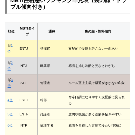
MBTI性格悪いランキング早見表（裏の顔・トラ
ブル傾向付き）
MBTIタイ
順位
通称
裏の顔・性格傾向
プ
🥇
1
ENTJ
指揮官
支配的で妥協を許さない一面あり
位
🥈
2
INTJ
建築家
感情を排し冷酷と見なされがち
位
🥉
3
ISTJ
管理者
ルール至上主義で融通がきかない印象
位
命令口調になりやすく支配的に見られ
4位
ESTJ
幹部
る
5位
ENTP
討論者
皮肉や挑発が多く誤解を招きやすい
6位
INTP
論理学者
感情を無視した言動で冷たい印象に