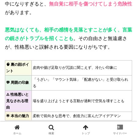
中になりすぎると、
無自覚に相手を傷つけてしまう危険性
があります。
悪気はなくても、相手の感情を見落とすことが多く、言葉
の鋭さがトラブルを招くことも
。その自由さと無遠慮さ
が、性格悪いと誤解される要因になりがちです。
🧠 裏の顔ポイ
皮肉や揚げ足取りが冗談に聞こえず、冷たい印象に
ント
「うざい」「マウント気味」「配慮がない」と受け取られ
💬 周囲の印象
る
⚠️ 性格悪いと
見なされる理
場を盛り上げようとする言動が過剰で空気を壊すことも
由
🌟 本当の魅力
柔軟で前向きな思考で、創造力に富んだアイデアマン
ホーム
検索
トップ
サイドバー
ENTPの人って、話してると面白いんだけ