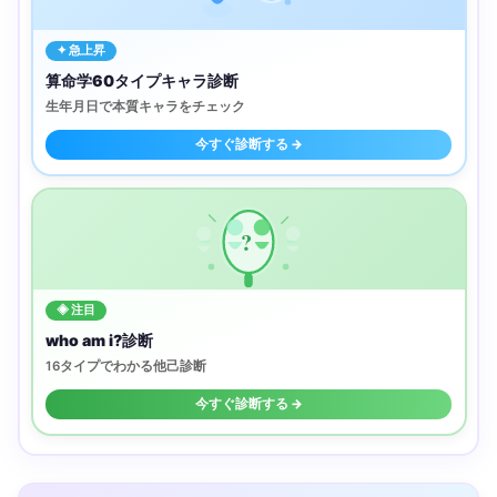
✦ 急上昇
算命学60タイプキャラ診断
生年月日で本質キャラをチェック
今すぐ診断する →
?
◈ 注目
who am i?診断
16タイプでわかる他己診断
今すぐ診断する →