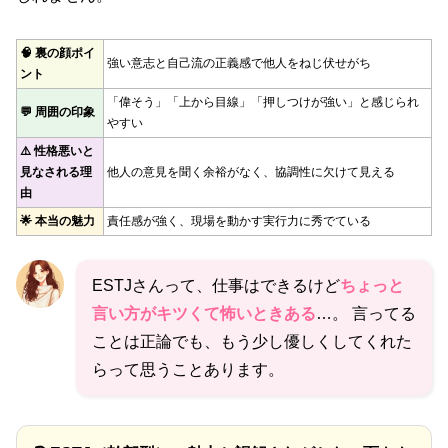
🧠 裏の顔ポイ
強い意志と自己流の正義感で他人をねじ伏せがち
ント
「偉そう」「上から目線」「押しつけが強い」と感じられ
💬 周囲の印象
やすい
⚠️ 性格悪いと
見なされる理
他人の意見を聞く余裕がなく、協調性に欠けて見える
由
🌟 本当の魅力
責任感が強く、現場を動かす実行力に秀でている
ESTJさんって、仕事はできるけど
ちょっと
言い方がキツくて怖いときある
…。 言ってる
ことは正論でも、もう少し優しくしてくれた
らって思うことあります。