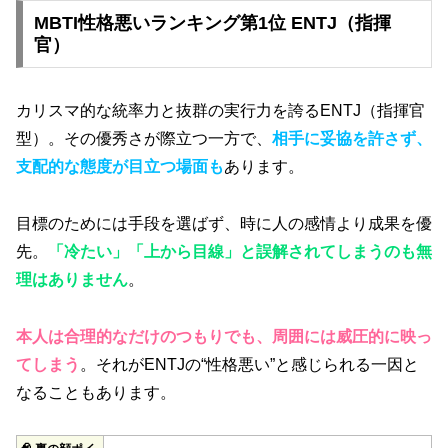
MBTI性格悪いランキング第1位 ENTJ（指揮
官）
カリスマ的な統率力と抜群の実行力を誇るENTJ（指揮官
型）。その優秀さが際立つ一方で、
相手に妥協を許さず、
支配的な態度が目立つ場面も
あります。
目標のためには手段を選ばず、時に人の感情より成果を優
先。
「冷たい」「上から目線」と誤解されてしまうのも無
理はありません
。
本人は合理的なだけのつもりでも、周囲には威圧的に映っ
てしまう
。それがENTJの“性格悪い”と感じられる一因と
なることもあります。