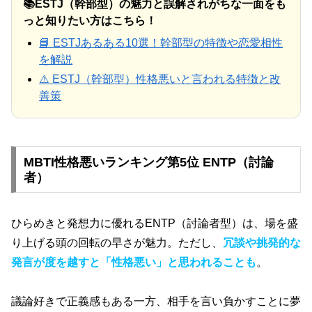
📚ESTJ（幹部型）の魅力と誤解されがちな一面をも
っと知りたい方はこちら！
📘 ESTJあるある10選！幹部型の特徴や恋愛相性
を解説
⚠️ ESTJ（幹部型）性格悪いと言われる特徴と改
善策
MBTI性格悪いランキング第5位 ENTP（討論
者）
ひらめきと発想力に優れるENTP（討論者型）は、場を盛
り上げる頭の回転の早さが魅力。ただし、
冗談や挑発的な
発言が度を越すと「性格悪い」と思われることも
。
議論好きで正義感もある一方、相手を言い負かすことに夢