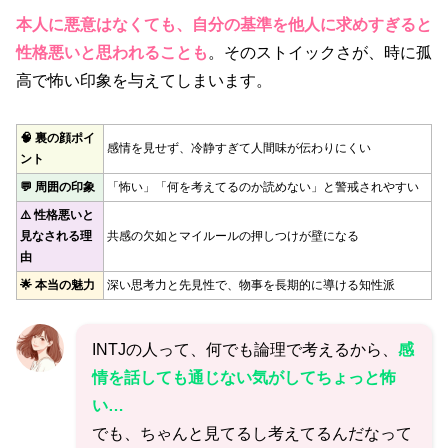
本人に悪意はなくても、自分の基準を他人に求めすぎると
性格悪いと思われることも
。そのストイックさが、時に孤
高で怖い印象を与えてしまいます。
🧠 裏の顔ポイ
感情を見せず、冷静すぎて人間味が伝わりにくい
ント
💬 周囲の印象
「怖い」「何を考えてるのか読めない」と警戒されやすい
⚠️ 性格悪いと
見なされる理
共感の欠如とマイルールの押しつけが壁になる
由
🌟 本当の魅力
深い思考力と先見性で、物事を長期的に導ける知性派
INTJの人って、何でも論理で考えるから、
感
情を話しても通じない気がしてちょっと怖
い…
でも、ちゃんと見てるし考えてるんだなって