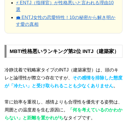
⚡ ENTJ（指揮官）が性格悪いと言われる理由10
選
💼 ENTJ女性の恋愛特性！10の秘密から解き明か
す愛の真相
MBTI性格悪いランキング第2位 INTJ（建築家）
冷静沈着で戦略家タイプのINTJ（建築家型）は、頭のキ
レと論理性が際立つ存在ですが、
その感情を排除した態度
が「冷たい」と受け取られることも少なくありません
。
常に効率を重視し、感情よりも合理性を優先する姿勢は、
周囲との温度差を生む原因に。
「何を考えているのかわか
らない」と距離を置かれがち
なタイプです。