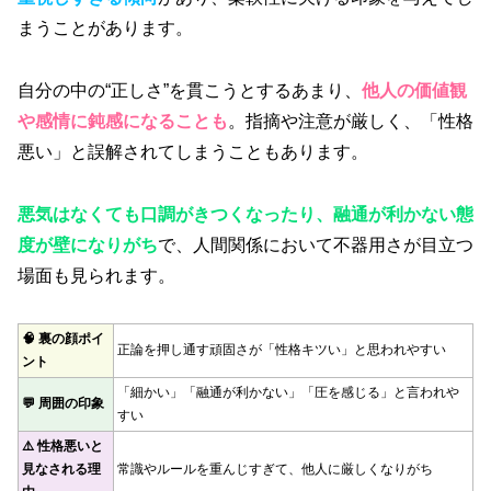
まうことがあります。
自分の中の“正しさ”を貫こうとするあまり、
他人の価値観
や感情に鈍感になることも
。指摘や注意が厳しく、「性格
悪い」と誤解されてしまうこともあります。
悪気はなくても口調がきつくなったり、融通が利かない態
度が壁になりがち
で、人間関係において不器用さが目立つ
場面も見られます。
🧠 裏の顔ポイ
正論を押し通す頑固さが「性格キツい」と思われやすい
ント
「細かい」「融通が利かない」「圧を感じる」と言われや
💬 周囲の印象
すい
⚠️ 性格悪いと
見なされる理
常識やルールを重んじすぎて、他人に厳しくなりがち