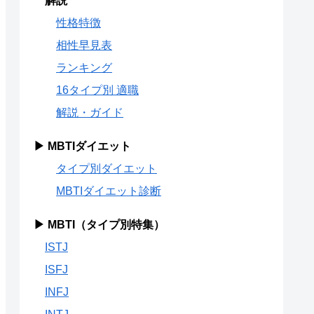
解説
性格特徴
相性早見表
ランキング
16タイプ別 適職
解説・ガイド
▶ MBTIダイエット
タイプ別ダイエット
MBTIダイエット診断
▶ MBTI（タイプ別特集）
ISTJ
ISFJ
INFJ