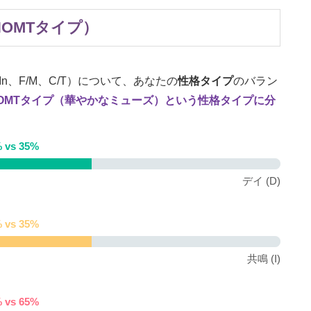
NOMTタイプ）
/In、F/M、C/T）について、あなたの
性格タイプ
のバラン
OMTタイプ（華やかなミューズ）という
性格タイプ
に分
 vs 35%
デイ (D)
 vs 35%
共鳴 (I)
 vs 65%