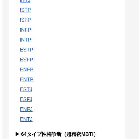
INTJ
ISTP
ISFP
INFP
INTP
ESTP
ESFP
ENFP
ENTP
ESTJ
ESFJ
ENFJ
ENTJ
▶ 64タイプ性格診断（超精密MBTI）