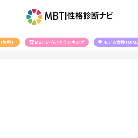
断（無料）
🏆 MBTIいろいろランキング
💖 モテる女性TOP1