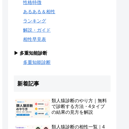
性格特徴
あるある＆相性
ランキング
解説・ガイド
相性早見表
▶ 多重知能診断
多重知能診断
新着記事
類人猿診断のやり方｜無料
で診断する方法・4タイプ
の結果の見方を解説
類人猿診断の相性一覧｜4