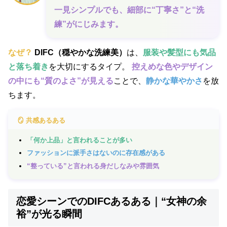
一見シンプルでも、細部に“丁寧さ”と“洗
練”がにじみます。
なぜ？
DIFC（穏やかな洗練美）
は、
服装や髪型にも気品
と落ち着き
を大切にするタイプ。
控えめな色やデザイン
の中にも“質のよさ”が見える
ことで、
静かな華やかさ
を放
ちます。
🪞 共感あるある
「何か上品」と言われることが多い
ファッションに派手さはないのに存在感がある
“整っている”と言われる身だしなみや雰囲気
恋愛シーンでのDIFCあるある｜“女神の余
裕”が光る瞬間