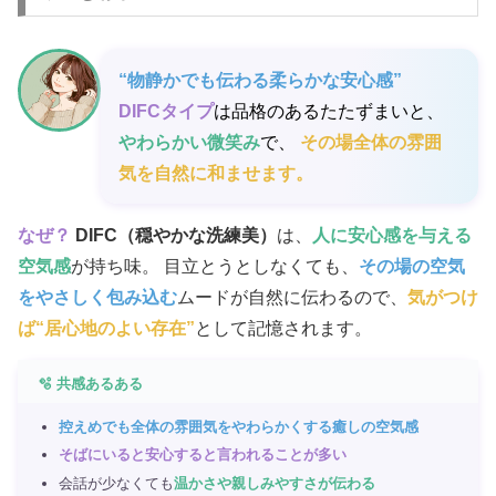
“物静かでも伝わる柔らかな安心感”
DIFCタイプ
は品格のあるたたずまいと、
やわらかい微笑み
で、
その場全体の雰囲
気を自然に和ませます。
なぜ？
DIFC（穏やかな洗練美）
は、
人に安心感を与える
空気感
が持ち味。 目立とうとしなくても、
その場の空気
をやさしく包み込む
ムードが自然に伝わるので、
気がつけ
ば“居心地のよい存在”
として記憶されます。
🫧 共感あるある
控えめでも全体の雰囲気をやわらかくする癒しの空気感
そばにいると安心すると言われることが多い
会話が少なくても
温かさや親しみやすさが伝わる