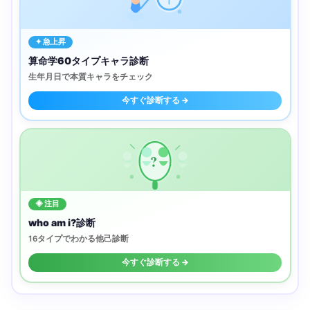
✦ 急上昇
算命学60タイプキャラ診断
生年月日で本質キャラをチェック
今すぐ診断する →
?
◈ 注目
who am i?診断
16タイプでわかる他己診断
今すぐ診断する →