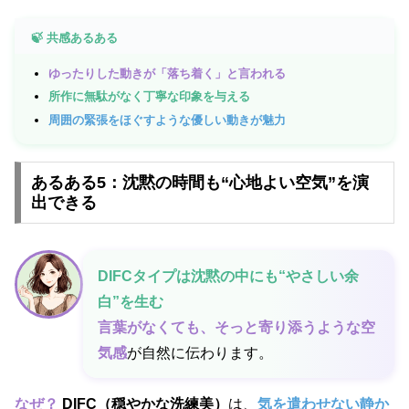
🍃 共感あるある
ゆったりした動きが「落ち着く」と言われる
所作に無駄がなく丁寧な印象を与える
周囲の緊張をほぐすような優しい動きが魅力
あるある5：沈黙の時間も“心地よい空気”を演
出できる
DIFCタイプは沈黙の中にも“やさしい余
白”を生む
言葉がなくても、そっと寄り添うような空
気感
が自然に伝わります。
なぜ？
DIFC（穏やかな洗練美）
は、
気を遣わせない静か