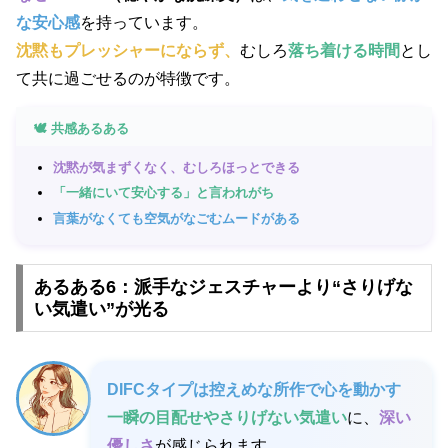
な安心感
を持っています。
沈黙もプレッシャーにならず、
むしろ
落ち着ける時間
とし
て共に過ごせるのが特徴です。
🕊️ 共感あるある
沈黙が気まずくなく、むしろほっとできる
「一緒にいて安心する」と言われがち
言葉がなくても空気がなごむムードがある
あるある6：派手なジェスチャーより“さりげな
い気遣い”が光る
DIFCタイプは控えめな所作で心を動かす
一瞬の目配せやさりげない気遣い
に、
深い
優しさ
が感じられます。