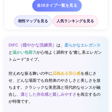
全16タイプ一覧を見る
相性マップを見る
人気ランキングを見る
DIFC（穏やかな洗練美）
は、
柔らかなエレガンス
と
温かい包容力
が心地よく調和する“癒し系エレガン
トムード”タイプ。
控えめな振る舞いの中に
品格ある安心感
を感じさ
せ、どんな場面でも自然体のやさしさと美しさを放
ちます。クラシックな美意識と現代的なセンスが融
合し、
凛とした存在感と親しみやすさ
を両立するの
が特徴です。