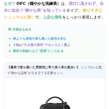
なぜ？
DIFC（穏やかな洗練美）
は、
流行に流されず、自
分に似合う“静かな美”を知っている
タイプ。
飾りすぎな
いミニマルな装い
で、
上品な個性
をしっかり表現します。
🧸 共感あるある
柄よりも無地や落ち着いた配色を好む
小物は“引き算の美学”でセンスよく選ぶ
素材や肌触りなど“質感”にこだわる
【優美で落ち着いた雰囲気に寄り添う革の風合い】
シンプル×上質
で“静かな品格”を引き立てる定番セット。