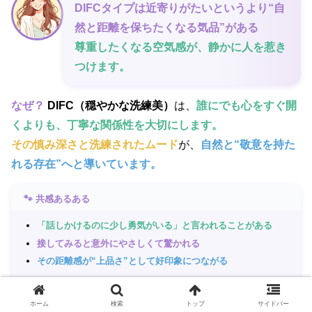
DIFCタイプは近寄りがたいというより“自
然と距離を保ちたくなる気品”がある
尊重したくなる空気感が、静かに人を惹き
つけます。
なぜ？
DIFC（穏やかな洗練美）
は、
誰にでも心をすぐ開
くよりも、丁寧な関係性を大切にします。
その慎み深さと洗練されたムード
が、
自然と“敬意を持た
れる存在”へと導いています。
🐾 共感あるある
「話しかけるのに少し勇気がいる」と言われることがある
接してみると意外にやさしくて驚かれる
その距離感が“上品さ”として好印象につながる
ホーム
検索
トップ
サイドバー
キャラクターコード診断の相性早見表｜雰囲気タ