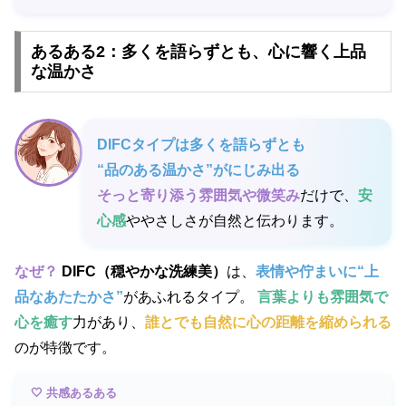
あるある2：多くを語らずとも、心に響く上品
な温かさ
DIFCタイプは多くを語らずとも
“品のある温かさ”がにじみ出る
そっと寄り添う雰囲気や微笑み
だけで、
安
心感
ややさしさが自然と伝わります。
なぜ？
DIFC（穏やかな洗練美）
は、
表情や佇まいに“上
品なあたたかさ”
があふれるタイプ。
言葉よりも雰囲気で
心を癒す
力があり、
誰とでも自然に心の距離を縮められる
のが特徴です。
🤍 共感あるある