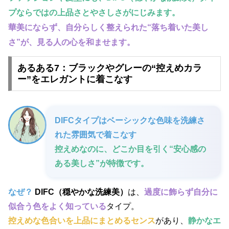
プならではの上品さとやさしさがにじみます。
華美にならず、自分らしく整えられた“落ち着いた美し
さ”が、見る人の心を和ませます。
あるある7：ブラックやグレーの“控えめカラ
ー”をエレガントに着こなす
DIFCタイプはベーシックな色味を洗練さ
れた雰囲気で着こなす
控えめなのに、どこか目を引く“安心感の
ある美しさ”が特徴です。
なぜ？
DIFC（穏やかな洗練美）
は、
過度に飾らず自分に
似合う色をよく知っている
タイプ。
控えめな色合いを上品にまとめるセンス
があり、
静かなエ