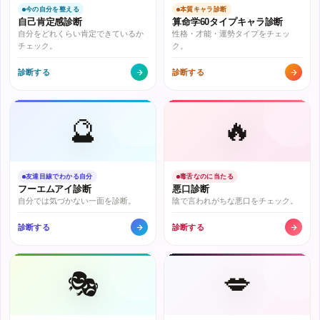
今の自分を整える
本質キャラ診断
自己肯定感診断
算命学60タイプキャラ診断
自分をどれくらい肯定できているか
性格・才能・運勢タイプをチェッ
チェック。
ク。
診断する
診断する
🔮
🔥
友達目線でわかる自分
毒舌なのに当たる
フーエムアイ診断
悪口診断
自分では気づかない一面を診断。
陰で言われがちな悪口をチェック。
診断する
診断する
🎭
💋