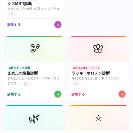
クズMBTI診断
あなたのダメ傾向を16タイプでチェ
ック。
診断する
🫘
🌸
新作キャラ診断
今日の推しチェック
まめふれ性格診断
ラッキーホロメン診断
あなたに近いまめフレンズを16タイ
今日のあなたに合うホロメンをチェ
プでチェック。
ック。
診断する
診断する
🌿
⭐