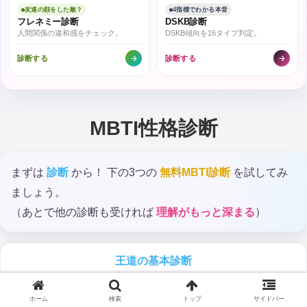
友達の顔をした敵？
4指標でわかる本音
フレネミー診断
DSKB診断
人間関係の違和感をチェック。
DSKB傾向を16タイプ判定。
診断する
診断する
MBTI性格診断
まずは
診断
から！ 下の3つの
無料MBTI診断
を試してみ
ましょう。
（あとで他の診断も受ければ
理解がもっと深まる
）
王道の基本診断
MBTI16性格診断
ホーム
検索
トップ
サイドバー