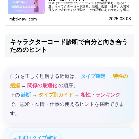
NIMT(エッジの効いたアーティスト)の雰囲気あるある15
選。キャラクターコード診断。性格、恋愛、仕事、人間関
係などで表れやすい行動と、その背景にある考え方を紹介
します。
2025.08.08
mbti-navi.com
キャラクターコード診断で自分と向き合う
ためのヒント
自分を正しく理解する近道は、
タイプ確定
→
特性の
把握
→
関係の最適化
の順序。
下の
診断
→
タイプ別ガイド
→
相性・ランキング
で、恋愛・友情・仕事の使えるヒントを横断できま
す。
まずはタイプ確定