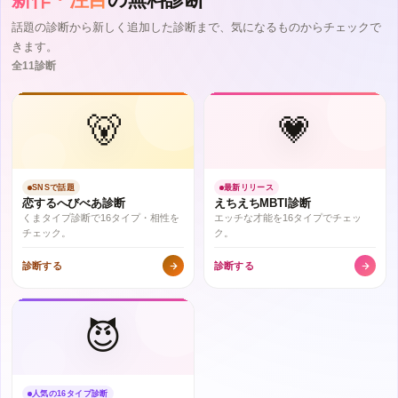
話題の診断から新しく追加した診断まで、気になるものからチェックで
きます。
全11診断
🐻
💗
SNSで話題
最新リリース
恋するへびべあ診断
えちえちMBTI診断
くまタイプ診断で16タイプ・相性を
エッチな才能を16タイプでチェッ
チェック。
ク。
診断する
診断する
😈
人気の16タイプ診断