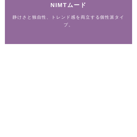
NIMTムード
静けさと独自性、トレンド感を両立する個性派タイ
プ。