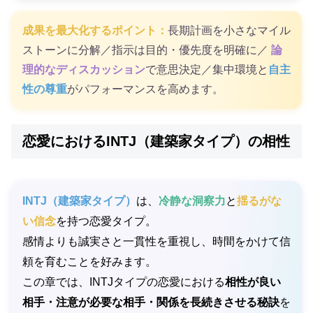
成果を最大化するポイント：
長期計画を小さなマイル
ストーンに分解／指示は目的・優先度を明確に／
論
理的なディスカッション
で意思決定／集中環境と
自主
性の尊重
がパフォーマンスを高めます。
恋愛におけるINTJ（建築家タイプ）の相性
INTJ（建築家タイプ）
は、
冷静な洞察力
と
揺るがな
い信念
を持つ恋愛タイプ。
感情よりも誠実さと一貫性を重視し、時間をかけて信
頼を育むことを好みます。
この章では、INTJタイプの恋愛における
相性が良い
相手・注意が必要な相手・関係を長続きさせる秘訣
を