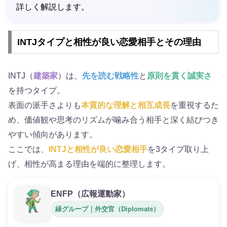
詳しく解説します。
INTJタイプと相性が良い恋愛相手とその理由
INTJ（
建築家
）は、
先を読む戦略性
と
原則を貫く誠実さ
を持つタイプ。
表面の派手さよりも
本質的な理解と相互成長
を重視するた
め、価値観や思考のリズムが噛み合う相手と深く結びつき
やすい傾向があります。
ここでは、
INTJと相性が良い恋愛相手
を3タイプ取り上
げ、相性が高まる理由を端的に整理します。
ENFP（広報運動家）
緑グループ｜外交官（Diplomats）