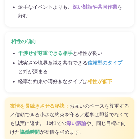
派手なイベントよりも、
深い対話や共同作業
を
好む
相性の傾向
干渉せず尊重できる相手
と相性が良い
誠実さや境界意識を共有できる
信頼型のタイプ
と絆が深まる
軽率な約束や噂好きなタイプは
相性が低下
友情を長続きさせる秘訣：
お互いのペースを尊重する
／信頼できる小さな約束を守る／返事は即答でなくて
も誠実に返す。 1対1での
深い議論
や、同じ目標に向
けた
協働時間
が友情を強めます。