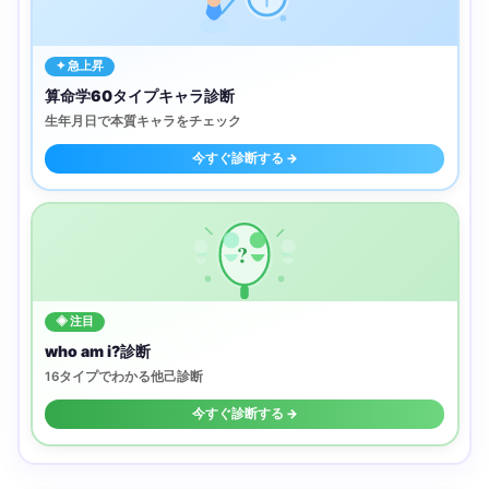
✦ 急上昇
算命学60タイプキャラ診断
生年月日で本質キャラをチェック
今すぐ診断する →
?
◈ 注目
who am i?診断
16タイプでわかる他己診断
今すぐ診断する →