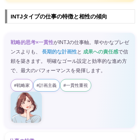
INTJタイプの仕事の特徴と相性の傾向
戦略的思考×一貫性
がINTJの仕事軸。華やかなプレゼ
ンスよりも、
長期的な計画性
と
成果への責任感
で信
頼を築きます。 明確なゴール設定と効率的な進め方
で、最大のパフォーマンスを発揮します。
#戦略家
#計画主義
#一貫性重視