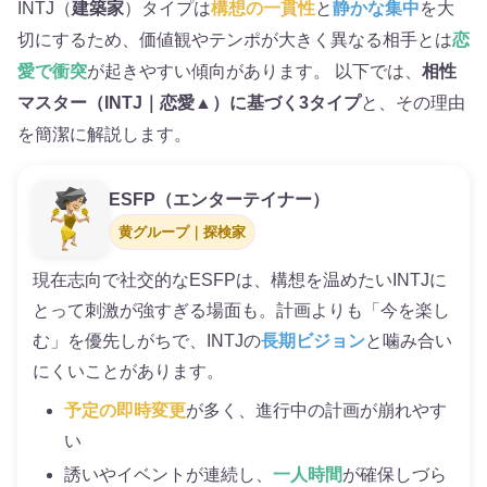
INTJ（
建築家
）タイプは
構想の一貫性
と
静かな集中
を大
切にするため、価値観やテンポが大きく異なる相手とは
恋
愛で衝突
が起きやすい傾向があります。 以下では、
相性
マスター（INTJ｜恋愛▲）に基づく3タイプ
と、その理由
を簡潔に解説します。
ESFP（エンターテイナー）
黄グループ｜探検家
現在志向で社交的なESFPは、構想を温めたいINTJに
とって刺激が強すぎる場面も。計画よりも「今を楽し
む」を優先しがちで、INTJの
長期ビジョン
と噛み合い
にくいことがあります。
予定の即時変更
が多く、進行中の計画が崩れやす
い
誘いやイベントが連続し、
一人時間
が確保しづら