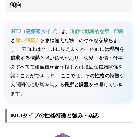
傾向
INTJ（建築家タイプ）
は、
冷静で戦略的な第一印象
と
深い洞察力
を兼ね備えた独自の存在感を放ちま
す。 表面上はクールに見えますが、内面には
理想を
追求する情熱
と強い信念があり、恋愛・友情・仕事
のすべてで価値観が合う相手とは強固な信頼関係を
築くことができます。 ここでは、その
性格の特徴
や
人間関係に影響を与える
長所と課題
を整理していき
ます。
INTJタイプの性格特徴と強み・弱み