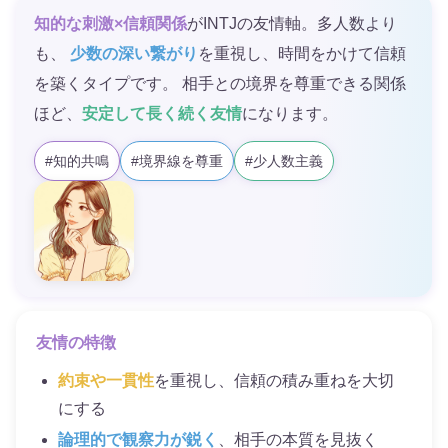
知的な刺激×信頼関係
がINTJの友情軸。多人数より
も、
少数の深い繋がり
を重視し、時間をかけて信頼
を築くタイプです。 相手との境界を尊重できる関係
ほど、
安定して長く続く友情
になります。
#知的共鳴
#境界線を尊重
#少人数主義
友情の特徴
約束や一貫性
を重視し、信頼の積み重ねを大切
にする
論理的で観察力が鋭く
、相手の本質を見抜く