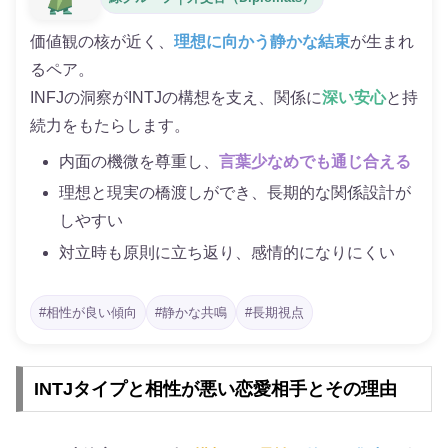
価値観の核が近く、
理想に向かう静かな結束
が生まれ
るペア。
INFJの洞察がINTJの構想を支え、関係に
深い安心
と持
続力をもたらします。
内面の機微を尊重し、
言葉少なめでも通じ合える
理想と現実の橋渡しができ、長期的な関係設計が
しやすい
対立時も原則に立ち返り、感情的になりにくい
#相性が良い傾向
#静かな共鳴
#長期視点
INTJタイプと相性が悪い恋愛相手とその理由