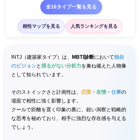
全16タイプ一覧を見る
相性マップを見る
人気ランキングを見る
INTJ（建築家タイプ）は、
MBTI診断
において
独自
のビジョン
と
揺るがない分析力
を兼ね備えた人物像
として知られています。
そのストイックさと計画性は、
恋愛
・
友情
・
仕事
の
場面で相性に強く影響します。
クールで距離を置く印象の裏に、鋭い洞察と戦略的
な思考を秘めており、相手に強烈な存在感を与える
でしょう。