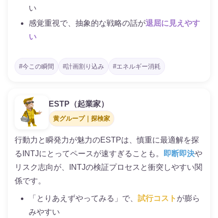
い
感覚重視で、抽象的な戦略の話が
退屈に見えやす
い
#今この瞬間
#計画割り込み
#エネルギー消耗
ESTP（起業家）
黄グループ｜探検家
行動力と瞬発力が魅力のESTPは、慎重に最適解を探
るINTJにとってペースが速すぎることも。
即断即決
や
リスク志向が、INTJの検証プロセスと衝突しやすい関
係です。
「とりあえずやってみる」で、
試行コスト
が膨ら
みやすい