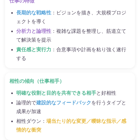
仕事の特徴
長期的な戦略性
：ビジョンを描き、大規模プロジ
ェクトを導く
分析力と論理性
：複雑な課題を整理し、筋道立て
て解決策を提示
責任感と実行力
：合意事項や計画を粘り強く遂行
する
相性の傾向（仕事相手）
明確な役割と目的を共有できる相手
と好相性
論理的で
建設的なフィードバック
を行うタイプと
成果が加速
相性ダウン：
場当たり的な変更／曖昧な指示／感
情的な衝突