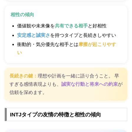
相性の傾向
価値観や未来像を
共有できる相手
と好相性
安定感と誠実さ
を持つタイプと長続きしやすい
衝動的・気分優先な相手とは
摩擦が起こりやす
い
長続きの鍵：
理想や計画を一緒に語り合うこと。 早
すぎる感情表現よりも、
誠実な行動と将来への約束
が
信頼を深めます。
INTJタイプの友情の特徴と相性の傾向