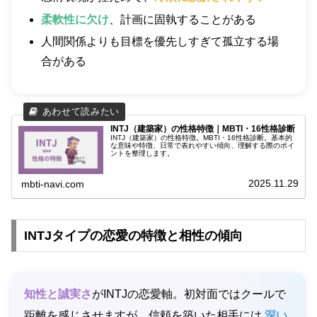
柔軟性に欠け
、計画に固執することがある
人間関係よりも目標を優先しすぎて孤立する場
合がある
INTJ（建築家）の性格特徴｜MBTI・16性格診断
INTJ（建築家）の性格特徴。MBTI・16性格診断。基本的
な意味や特徴、日常で表れやすい傾向、理解する際のポイ
ントを整理します。
2025.11.29
mbti-navi.com
INTJタイプの恋愛の特徴と相性の傾向
知性と誠実さ
がINTJの恋愛軸。初対面ではクールで
距離を感じさせますが、信頼を築いた相手には
深い