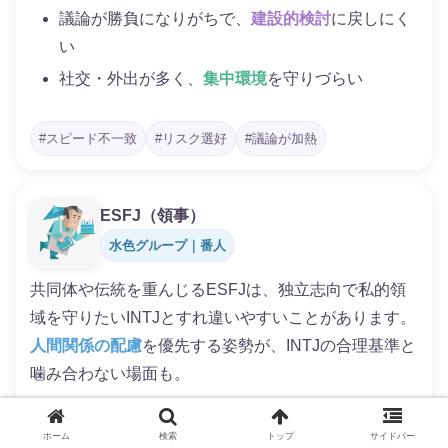
議論が勝負になりがちで、
建設的検討
に戻しにく
い
社交・外出が多く、
集中環境
を守りづらい
#スピード不一致
#リスク選好
#議論が加熱
ESFJ（領事）
水色グループ｜番人
共同体や伝統を重んじるESFJは、独立志向で私的領
域を守りたいINTJとすれ違いやすいことがあります。
人間関係の配慮
を優先する姿勢が、INTJの合理基準と
噛み合わない場面も。
行事・付き合いへの参加要請が増え、
静かな時間
を圧迫
ホーム
検索
トップ
サイドバー