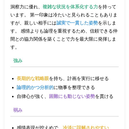
洞察力に優れ、
複雑な状況を体系化する力
を持って
います。 第一印象は冷たいと見られることもありま
すが、親しい相手には
誠実で一貫した姿勢
を示しま
す。 感情よりも論理を重視するため、信頼できる仲
間との協力関係を築くことで力を最大限に発揮しま
す。
強み
長期的な戦略眼
を持ち、計画を実行に移せる
論理的かつ分析的
に物事を整理できる
自律心が強く、
困難にも動じない姿勢
を貫ける
弱み
感情表現が控えめで、
冷淡に誤解されやすい