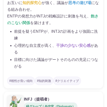
お互いに
知的探究心
が強く、議論が
思考の遊び場
にな
る組み合わせ。
ENTPの発想力がINTJの戦略設計に刺激を与え、
飽き
のこない関係
を築けます。
前提を疑うENTPが、INTJの計画をより強固に洗
練
心理的な自立度が高く、
干渉の少ない安心感
があ
る
目標に向けた議論がデートそのものの充足につな
がる
#相性が良い傾向
#知的刺激
#クリエイティブ
INFJ（提唱者）
緑グループ｜外交官（Diplomats）