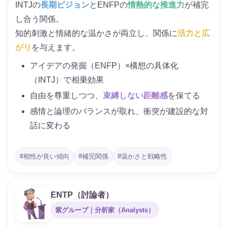
INTJの
長期ビジョン
とENFPの
情熱的な推進力
が補完
し合う関係。
知的刺激と情緒的な温かさが両立し、関係に
活力と広
がり
を与えます。
アイデアの発掘（ENFP）×構想の具体化
（INTJ）で相乗効果
自由を尊重しつつ、
束縛しない距離感
を保てる
感情と論理のバランスが取れ、衝突が建設的な対
話に変わる
#相性が良い傾向
#補完関係
#温かさと戦略性
ENTP（討論者）
紫グループ｜分析家（Analysts）