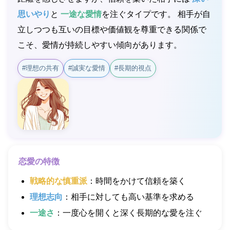
思いやり
と
一途な愛情
を注ぐタイプです。 相手が自
立しつつも互いの目標や価値観を尊重できる関係で
こそ、愛情が持続しやすい傾向があります。
#理想の共有
#誠実な愛情
#長期的視点
恋愛の特徴
戦略的な慎重派
：時間をかけて信頼を築く
理想志向
：相手に対しても高い基準を求める
一途さ
：一度心を開くと深く長期的な愛を注ぐ