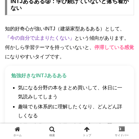
INTJあるある⑨：学び続けていないと落ち着か
ない
知的好奇心が強いINTJ（建築家型あるある）として、
「今の自分で止まりたくない」
という傾向があります。
何かしら学習テーマを持っていないと、
停滞している感覚
になりやすいタイプです。
勉強好きなINTJあるある
気になる分野の本をまとめ買いして、休日に一
気読みしてしまう
趣味でも体系的に理解したくなり、どんどん詳
しくなる
昨日の自分より、今日の自分の方が少し賢くな
っていたいと感じる
ホーム
検索
トップ
サイドバー