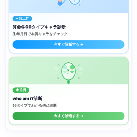
✦ 急上昇
算命学60タイプキャラ診断
生年月日で本質キャラをチェック
今すぐ診断する →
?
◈ 注目
who am i?診断
16タイプでわかる他己診断
今すぐ診断する →