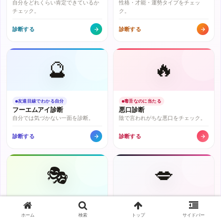
自分をどれくらい肯定できているか
性格・才能・運勢タイプをチェッ
チェック。
ク。
診断する
診断する
🔮
🔥
友達目線でわかる自分
毒舌なのに当たる
フーエムアイ診断
悪口診断
自分では気づかない一面を診断。
陰で言われがちな悪口をチェック。
診断する
診断する
🎭
💋
友達の顔をした敵？
4指標でわかる本音
フレネミー診断
DSKB診断
ホーム
検索
トップ
サイドバー