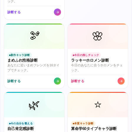
ック。
診断する
🫘
🌸
新作キャラ診断
今日の推しチェック
まめふれ性格診断
ラッキーホロメン診断
あなたに近いまめフレンズを16タイ
今日のあなたに合うホロメンをチェ
プでチェック。
ック。
診断する
診断する
🌿
⭐
今の自分を整える
本質キャラ診断
自己肯定感診断
算命学60タイプキャラ診断