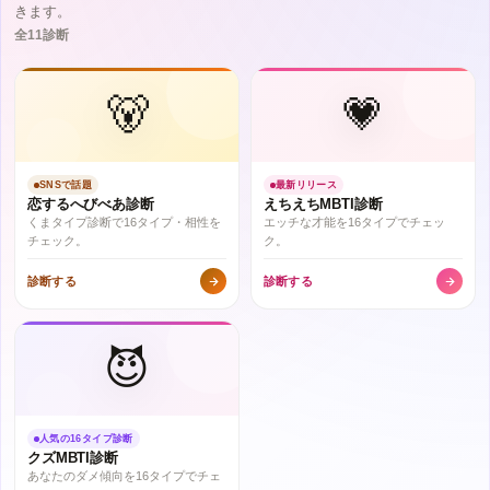
きます。
全11診断
🐻
💗
SNSで話題
最新リリース
恋するへびべあ診断
えちえちMBTI診断
くまタイプ診断で16タイプ・相性を
エッチな才能を16タイプでチェッ
チェック。
ク。
診断する
診断する
😈
人気の16タイプ診断
クズMBTI診断
あなたのダメ傾向を16タイプでチェ