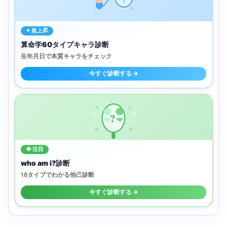
✦ 急上昇
算命学60タイプキャラ診断
生年月日で本質キャラをチェック
今すぐ診断する →
?
◈ 注目
who am i?診断
16タイプでわかる他己診断
今すぐ診断する →