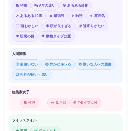
📚 特徴
🔤 A/Tの違い
🎯 あるある診断
📌 あるある10選
🔥 最強説
✨ 独特
👦 雰囲気
😵‍💫 頭おかしい
🧠 頭が良すぎる
🧊 近寄りがたい
👁️ 殺意の目
🦅 動物タイプは鷹
人間関係
🫥 友達いない
😐 静かにキレる
🚫 嫌いな人への態度
💞 相性が良い・悪い
建築家女子
📚 性格
👀 見た目
🔷 Tタイプ女性
ライフスタイル
💼 適職
🌿 ダイエット