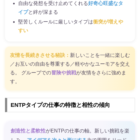
自由な発想を受け止めてくれる
好奇心旺盛なタ
イプ
と絆が深まる
堅苦しくルールに厳しいタイプは
衝突が増えや
すい
友情を長続きさせる秘訣：
新しいことを一緒に楽しむ
／お互いの自由を尊重する／軽やかなユーモアを交え
る。 グループでの
冒険や挑戦
が友情をさらに強めま
す。
ENTPタイプの仕事の特徴と相性の傾向
創造性と柔軟性
がENTPの仕事の軸。新しい挑戦を楽