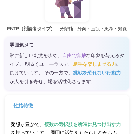
ENTP（討論者タイプ）
｜分類軸：外向・直観・思考・知覚
雰囲気メモ
常に新しい刺激を求め、
自由で奔放
な印象を与えるタ
イプ。 明るくユーモラスで、
相手を楽しませる力
に
長けています。 その一方で、
挑戦を恐れない行動力
が人を引き寄せ、場を活性化させます。
性格特徴
発想が豊かで、
複数の選択肢を瞬時に見つけ出す力
を持っています。 周囲に活気をもたらしながらも、