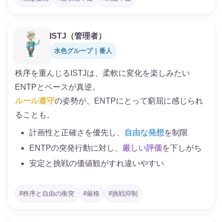
ISTJ（管理者）
水色グループ｜番人
秩序を重んじるISTJは、柔軟に変化を楽しみたい
ENTPとペースが真逆。
ルール遵守
の姿勢が、ENTPにとって窮屈に感じられ
ることも。
計画性と正確さを優先し、
自由な発想
を制限
ENTPの突発行動に対し、
厳しい評価
を下しがち
安定と挑戦の価値観がすれ違いやすい
#秩序と自由の衝突
#厳格
#挑戦抑制