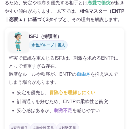
るため、安定や秩序を優先する相手とは
恋愛で衝突
が起き
やすい傾向があります。 以下では、
相性マスター（ENTP
｜恋愛▲）に基づく3タイプ
と、その理由を解説します。
ISFJ（擁護者）
水色グループ｜番人
堅実で伝統を重んじるISFJは、刺激を求めるENTPに
とって慎重すぎる存在。
過度なルールや秩序が、ENTPの
自由さ
を抑え込んで
しまう場合があります。
安定を優先し、
冒険心を理解しにくい
計画通りを好むため、ENTPの柔軟性と衝突
安心感はあるが、
刺激不足
を感じやすい
#安定優先
#柔軟性不足
#刺激不足