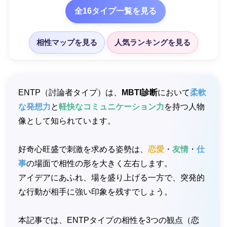
全16タイプ一覧を見る
相性マップを見る
人気ランキングを見る
ENTP（討論者タイプ）は、
MBTI診断
において
柔軟
な発想力
と
軽快なコミュニケーション力
を持つ人物
像として知られています。
好奇心旺盛で刺激を求める姿勢は、
恋愛
・
友情
・
仕
事
の場面で相性の形を大きく左右します。
アイデアにあふれ、場を盛り上げる一方で、突発的
な行動が相手に強い印象を残すでしょう。
本記事では、ENTPタイプの相性を3つの観点（恋