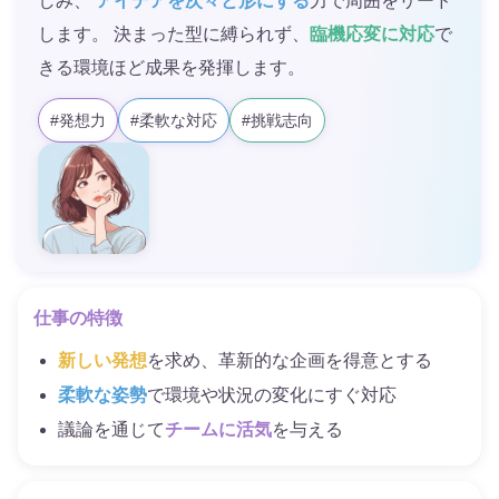
しみ、
アイデアを次々と形にする
力で周囲をリード
します。 決まった型に縛られず、
臨機応変に対応
で
きる環境ほど成果を発揮します。
#発想力
#柔軟な対応
#挑戦志向
仕事の特徴
新しい発想
を求め、革新的な企画を得意とする
柔軟な姿勢
で環境や状況の変化にすぐ対応
議論を通じて
チームに活気
を与える