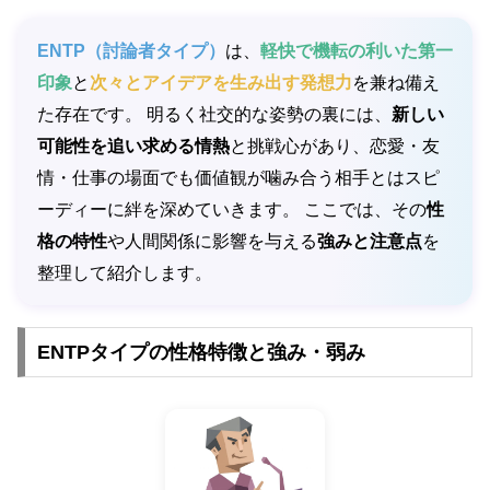
ENTP（討論者タイプ）
は、
軽快で機転の利いた第一
印象
と
次々とアイデアを生み出す発想力
を兼ね備え
た存在です。 明るく社交的な姿勢の裏には、
新しい
可能性を追い求める情熱
と挑戦心があり、恋愛・友
情・仕事の場面でも価値観が噛み合う相手とはスピ
ーディーに絆を深めていきます。 ここでは、その
性
格の特性
や人間関係に影響を与える
強みと注意点
を
整理して紹介します。
ENTPタイプの性格特徴と強み・弱み