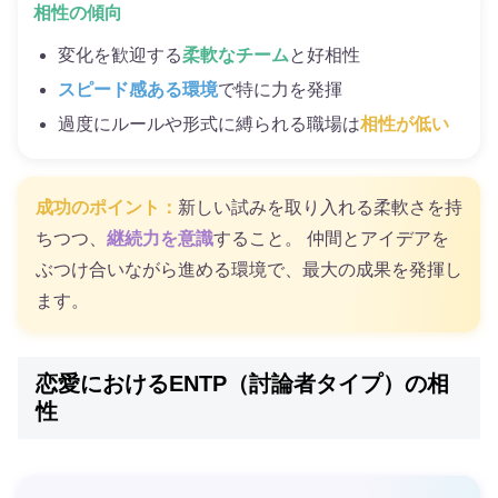
相性の傾向
変化を歓迎する
柔軟なチーム
と好相性
スピード感ある環境
で特に力を発揮
過度にルールや形式に縛られる職場は
相性が低い
成功のポイント：
新しい試みを取り入れる柔軟さを持
ちつつ、
継続力を意識
すること。 仲間とアイデアを
ぶつけ合いながら進める環境で、最大の成果を発揮し
ます。
恋愛におけるENTP（討論者タイプ）の相
性