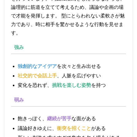
論理的に筋道を立てて考えるため、議論や企画の場
で才能を発揮します。 型にとらわれない柔軟さが魅
力であり、時に相手を驚かせるような行動を見せま
す。
強み
独創的なアイデア
を次々と生み出せる
社交的で会話上手
、人脈を広げやすい
変化を恐れず、
挑戦を楽しむ姿勢
を持つ
弱み
飽きっぽく、
継続が苦手
な面がある
議論好きゆえに、
衝突を招くこと
がある