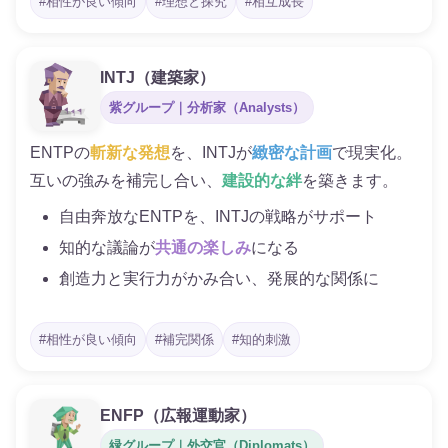
#相性が良い傾向
#理想と探究
#相互成長
INTJ（建築家）
紫グループ｜分析家（Analysts）
ENTPの
斬新な発想
を、INTJが
緻密な計画
で現実化。
互いの強みを補完し合い、
建設的な絆
を築きます。
自由奔放なENTPを、INTJの戦略がサポート
知的な議論が
共通の楽しみ
になる
創造力と実行力がかみ合い、発展的な関係に
#相性が良い傾向
#補完関係
#知的刺激
ENFP（広報運動家）
緑グループ｜外交官（Diplomats）