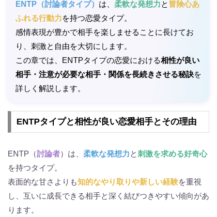
ENTP（討論者タイプ）
は、
柔軟な発想力
と
冒険心あ
ふれる行動力
を持つ恋愛タイプ。
感情表現が豊かで相手を楽しませることに長けてお
り、刺激と自由を大切にします。
この章では、ENTPタイプの恋愛における
相性が良い
相手・注意が必要な相手・関係を長続きさせる秘訣
を
詳しく解説します。
ENTPタイプと相性が良い恋愛相手とその理由
ENTP（
討論者
）は、
柔軟な発想力
と
刺激を求める好奇心
を持つタイプ。
表面的な甘さよりも
知的なやり取りや新しい経験
を重視
し、互いに成長できる相手と深く結びつきやすい傾向があ
ります。