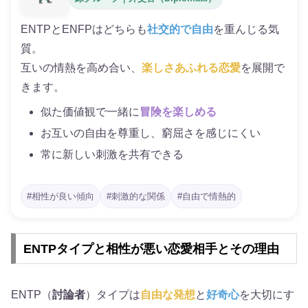
ENTPとENFPはどちらも
社交的で自由
を重んじる気
質。
互いの情熱を高め合い、
楽しさあふれる恋愛
を展開で
きます。
似た価値観で一緒に
冒険を楽しめる
お互いの自由を尊重し、窮屈さを感じにくい
常に新しい刺激を共有できる
#相性が良い傾向
#刺激的な関係
#自由で情熱的
ENTPタイプと相性が悪い恋愛相手とその理由
ENTP（
討論者
）タイプは
自由な発想
と
好奇心
を大切にす