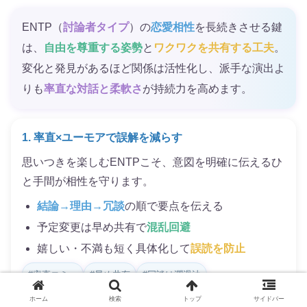
ENTP（
討論者タイプ
）の
恋愛相性
を長続きさせる鍵
は、
自由を尊重する姿勢
と
ワクワクを共有する工夫
。
変化と発見があるほど関係は活性化し、派手な演出よ
りも
率直な対話と柔軟さ
が持続力を高めます。
1. 率直×ユーモアで誤解を減らす
思いつきを楽しむENTPこそ、意図を明確に伝えるひ
と手間が相性を守ります。
結論→理由→冗談
の順で要点を伝える
予定変更は早め共有で
混乱回避
嬉しい・不満も短く具体化して
誤読を防止
#率直コミュ
#早め共有
#冗談は潤滑油
ホーム
検索
トップ
サイドバー