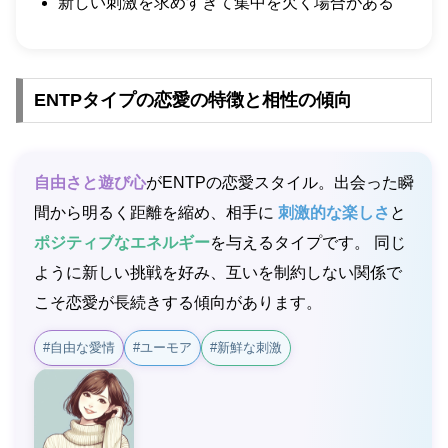
新しい刺激を求めすぎて集中を欠く場合がある
ENTPタイプの恋愛の特徴と相性の傾向
自由さと遊び心
がENTPの恋愛スタイル。出会った瞬
間から明るく距離を縮め、相手に
刺激的な楽しさ
と
ポジティブなエネルギー
を与えるタイプです。 同じ
ように新しい挑戦を好み、互いを制約しない関係で
こそ恋愛が長続きする傾向があります。
#自由な愛情
#ユーモア
#新鮮な刺激