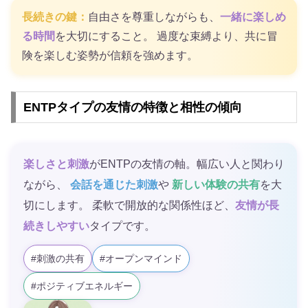
長続きの鍵：
自由さを尊重しながらも、
一緒に楽しめ
る時間
を大切にすること。 過度な束縛より、共に冒
険を楽しむ姿勢が信頼を強めます。
ENTPタイプの友情の特徴と相性の傾向
楽しさと刺激
がENTPの友情の軸。幅広い人と関わり
ながら、
会話を通じた刺激
や
新しい体験の共有
を大
切にします。 柔軟で開放的な関係性ほど、
友情が長
続きしやすい
タイプです。
#刺激の共有
#オープンマインド
#ポジティブエネルギー