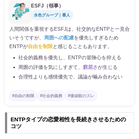
ESFJ（領事）
水色グループ｜番人
人間関係を重視するESFJは、社交的なENTPと一見合
いそうですが、
周囲への配慮
を優先しすぎるため
ENTPが
自由を制限
と感じることもあります。
社会的義務を優先し、ENTPの冒険心を抑える
周囲の評価を気にしすぎて、
窮屈さ
が生じる
合理性よりも感情優先で、議論が噛み合わない
#自由の制限
#社会的義務
#価値観のズレ
ENTPタイプの恋愛相性を長続きさせるための
コツ