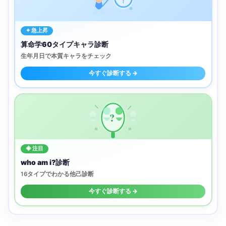
✦ 急上昇
算命学60タイプキャラ診断
生年月日で本質キャラをチェック
今すぐ診断する →
?
◈ 注目
who am i?診断
16タイプでわかる他己診断
今すぐ診断する →