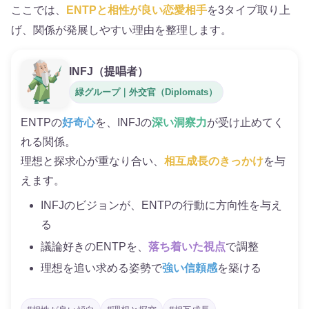
ここでは、
ENTPと相性が良い恋愛相手
を3タイプ取り上
げ、関係が発展しやすい理由を整理します。
INFJ（提唱者）
緑グループ｜外交官（Diplomats）
ENTPの
好奇心
を、INFJの
深い洞察力
が受け止めてく
れる関係。
理想と探求心が重なり合い、
相互成長のきっかけ
を与
えます。
INFJのビジョンが、ENTPの行動に方向性を与え
る
議論好きのENTPを、
落ち着いた視点
で調整
理想を追い求める姿勢で
強い信頼感
を築ける