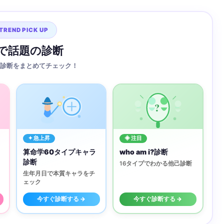
TREND PICK UP
Sで話題の診断
診断をまとめてチェック！
?
✦ 急上昇
◈ 注目
算命学60タイプキャラ
who am i?診断
診断
16タイプでわかる他己診断
生年月日で本質キャラをチ
ェック
今すぐ診断する →
今すぐ診断する →