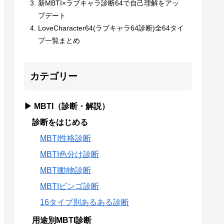
新MBTI×ラブキャラ診断64で自己理解をアッ
プデート
LoveCharacter64(ラブキャラ64診断)全64タイ
プ一覧まとめ
カテゴリー
▶ MBTI（診断・解説）
診断をはじめる
MBTI性格診断
MBTI色分け診断
MBTI動物診断
MBTIビンゴ診断
16タイプ別あるある診断
用途別MBTI診断