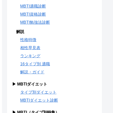
MBTI適職診断
MBTI資格診断
MBTI勉強法診断
解説
性格特徴
相性早見表
ランキング
16タイプ別 適職
解説・ガイド
▶ MBTIダイエット
タイプ別ダイエット
MBTIダイエット診断
▶ MBTI（タイプ別特集）