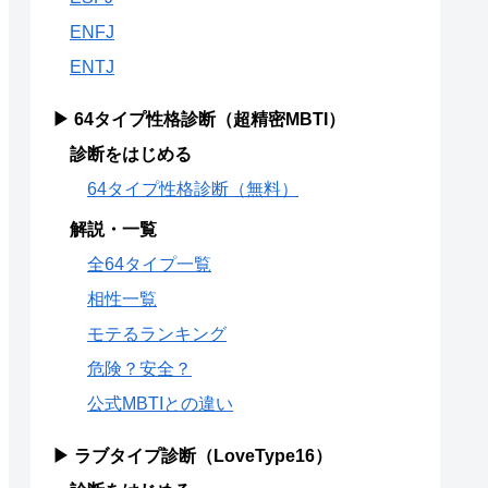
ENFJ
ENTJ
▶ 64タイプ性格診断（超精密MBTI）
診断をはじめる
64タイプ性格診断（無料）
解説・一覧
全64タイプ一覧
相性一覧
モテるランキング
危険？安全？
公式MBTIとの違い
▶ ラブタイプ診断（LoveType16）