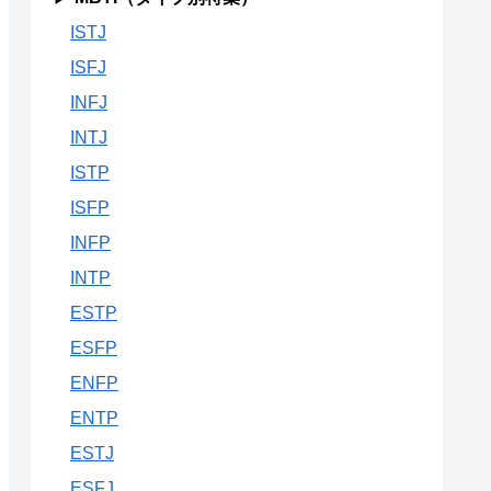
ISTJ
ISFJ
INFJ
INTJ
ISTP
ISFP
INFP
INTP
ESTP
ESFP
ENFP
ENTP
ESTJ
ESFJ