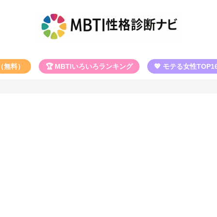
断（無料）
🏆 MBTIいろいろランキング
💖 モテる女性TOP1