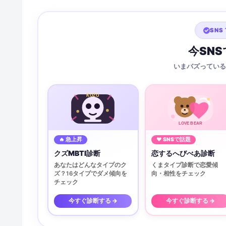
SNS 
今SN
いまバズっている
KUZU
LOVE BEAR
🔥 急上昇
♥ SNSで話題
クズMBTI診断
恋するへびべあ診断
あなたはどんなタイプのク
くまタイプ診断で恋愛傾
ズ？16タイプでダメ傾向を
向・相性をチェック
チェック
今すぐ診断する →
今すぐ診断する →