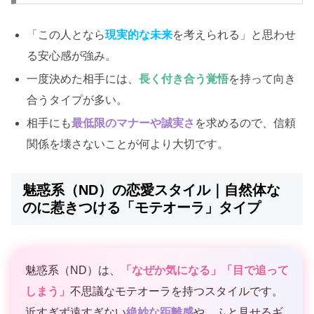
「この人となら
現実的な未来
を考えられる」と思わせ
る安心感が強み。
一度決めた相手には、
長く付き合う覚悟
を持って向き
合うタイプが多い。
相手にも
最低限のマナーや誠実さ
を求めるので、信頼
関係を壊さないことが何より大切です。
魅惑系（ND）の恋愛スタイル｜自然体な
のに惹きつける「モテオーラ」タイプ
魅惑系（ND）は、
「なぜか気になる」「目で追って
しまう」
不思議なモテオーラを持つスタイルです。
近すぎず遠すぎない
絶妙な距離感
や、ふと見せるギ