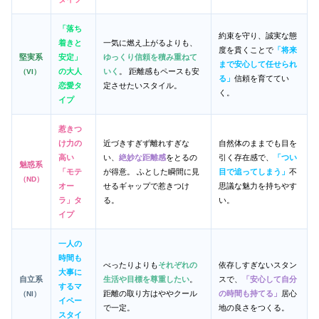
「落ち
約束を守り、誠実な態
着きと
一気に燃え上がるよりも、
度を貫くことで
「将来
堅実系
安定」
ゆっくり信頼を積み重ねて
まで安心して任せられ
の大人
いく
。 距離感もペースも安
（VI）
る」
信頼を育ててい
恋愛タ
定させたいスタイル。
く。
イプ
惹きつ
け力の
近づきすぎず離れすぎな
自然体のままでも目を
高い
い、
絶妙な距離感
をとるの
引く存在感で、
「つい
魅惑系
「モテ
が得意。 ふとした瞬間に見
目で追ってしまう」
不
（ND）
オー
せるギャップで惹きつけ
思議な魅力を持ちやす
ラ」タ
る。
い。
イプ
一人の
時間も
べったりよりも
それぞれの
依存しすぎないスタン
大事に
自立系
生活や目標を尊重したい
。
スで、
「安心して自分
するマ
距離の取り方はややクール
の時間も持てる」
居心
（NI）
イペー
で一定。
地の良さをつくる。
スタイ