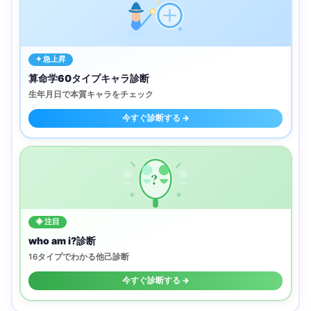
✦ 急上昇
算命学60タイプキャラ診断
生年月日で本質キャラをチェック
今すぐ診断する →
?
◈ 注目
who am i?診断
16タイプでわかる他己診断
今すぐ診断する →