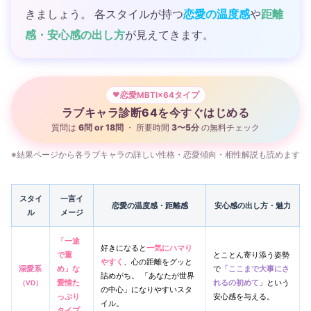
きましょう。 各スタイルが持つ
恋愛の温度感
や
距離
感・安心感の出し方
が見えてきます。
恋愛MBTI×64タイプ
ラブキャラ診断64を今すぐはじめる
質問は
6問 or 18問
・ 所要時間
3〜5分
の無料チェック
※結果ページから各ラブキャラの詳しい性格・恋愛傾向・相性解説も読めます
スタイ
一言イ
恋愛の温度感・距離感
安心感の出し方・魅力
ル
メージ
「一途
好きになると
一気にハマり
で重
とことん寄り添う姿勢
やすく
、心の距離をグッと
溺愛系
め」な
で
「ここまで大事にさ
詰めがち。 「あなたが世界
愛情た
れるの初めて」
という
（VD）
の中心」になりやすいスタ
っぷり
安心感を与える。
イル。
タイプ