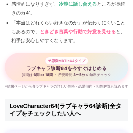
感情的になりすぎず、
冷静に話し合える
ところが長続
きのカギ。
「本当はどれくらい好きなのか」が伝わりにくいこと
もあるので、
ときどき言葉や行動で好意を見せる
と、
相手は安心しやすくなります。
恋愛MBTI×64タイプ
ラブキャラ診断64を今すぐはじめる
質問は
6問 or 18問
・ 所要時間
3〜5分
の無料チェック
※結果ページから各ラブキャラの詳しい性格・恋愛傾向・相性解説も読めます
LoveCharacter64(ラブキャラ64診断)全タ
イプをチェックしたい人へ