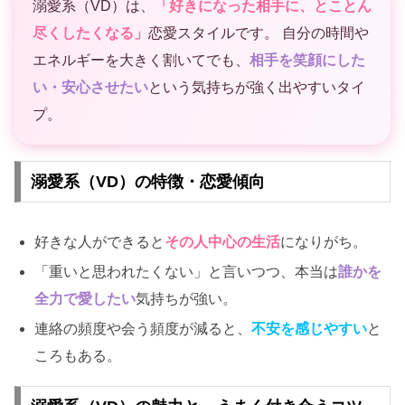
溺愛系（VD）は、
「好きになった相手に、とことん
尽くしたくなる」
恋愛スタイルです。 自分の時間や
エネルギーを大きく割いてでも、
相手を笑顔にした
い・安心させたい
という気持ちが強く出やすいタイ
プ。
溺愛系（VD）の特徴・恋愛傾向
好きな人ができると
その人中心の生活
になりがち。
「重いと思われたくない」と言いつつ、本当は
誰かを
全力で愛したい
気持ちが強い。
連絡の頻度や会う頻度が減ると、
不安を感じやすい
と
ころもある。