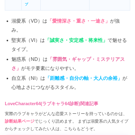
プ
溺愛系（VD）は
「愛情深さ・重さ・一途さ」
が強
み。
堅実系（VI）は
「誠実さ・安定感・将来性」
で魅せる
タイプ。
魅惑系（ND）は
「雰囲気・ギャップ・ミステリアス
さ」
がモテ要素になりやすい。
自立系（NI）は
「距離感・自分の軸・大人の余裕」
が
心地よさにつながるスタイル。
LoveCharacter64(ラブキャラ64診断)関連記事
実際のラブキャラがどんな恋愛ストーリーを持っているのかは、
診断結果ページ
でじっくり読めます。 まずは溺愛系の人気タイプ
からチェックしてみたい人は、こちらもどうぞ。