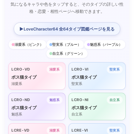
気になるキャラや色をタップすると、そのタイプの詳しい性
格・恋愛・相性ページへ移動できます。
▶
LoveCharacter64 全64タイプ図鑑ページを見る
溺愛系（ピンク）
堅実系（ブルー）
魅惑系（パープル）
自立系（グリーン）
LCRO-VD
LCRO-VI
溺愛系
堅実系
ボス猫タイプ
ボス猫タイプ
溺愛系
堅実系
LCRO-ND
LCRO-NI
魅惑系
自立系
ボス猫タイプ
ボス猫タイプ
魅惑系
自立系
LCRE-VD
LCRE-VI
溺愛系
堅実系