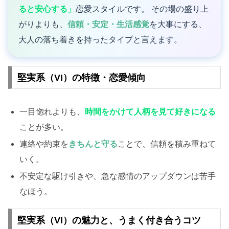
ると安心する」
恋愛スタイルです。 その場の盛り上
がりよりも、
信頼・安定・生活感覚
を大事にする、
大人の落ち着きを持ったタイプと言えます。
堅実系（VI）の特徴・恋愛傾向
一目惚れよりも、
時間をかけて人柄を見て好きになる
ことが多い。
連絡や約束を
きちんと守る
ことで、信頼を積み重ねて
いく。
不安定な駆け引きや、急な感情のアップダウンは苦手
なほう。
堅実系（VI）の魅力と、うまく付き合うコツ