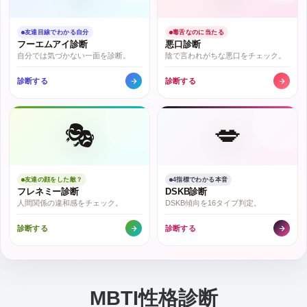
友達目線でわかる自分
毒舌なのに当たる
フーエムアイ診断
悪口診断
自分では気づかない一面を診断。
陰で言われがちな悪口をチェック。
診断する
診断する
🎭
💋
友達の顔をした敵？
4指標でわかる本音
フレネミー診断
DSKB診断
人間関係の違和感をチェック。
DSKB傾向を16タイプ判定。
診断する
診断する
MBTI性格診断