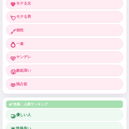
モテる女
💖
モテる男
💘
相性
🔗
一途
💍
ヤンデレ
🩷
嫉妬深い
😤
独占欲
🫶
🌿 性格・人柄ランキング
優しい人
🤝
性格良い