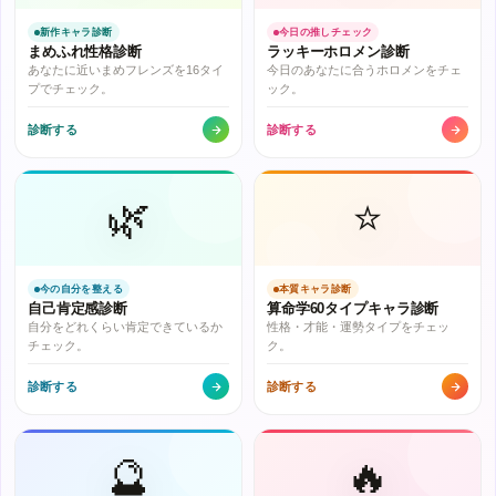
新作キャラ診断
今日の推しチェック
まめふれ性格診断
ラッキーホロメン診断
あなたに近いまめフレンズを16タイ
今日のあなたに合うホロメンをチェ
プでチェック。
ック。
診断する
診断する
🌿
⭐
今の自分を整える
本質キャラ診断
自己肯定感診断
算命学60タイプキャラ診断
自分をどれくらい肯定できているか
性格・才能・運勢タイプをチェッ
チェック。
ク。
診断する
診断する
🔮
🔥