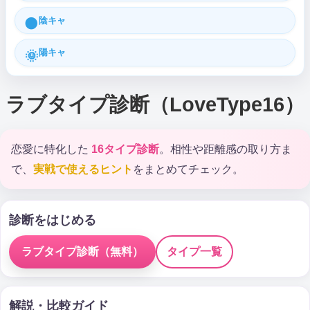
陰キャ
🌑
陽キャ
🌞
ラブタイプ診断（LoveType16）
恋愛に特化した
16タイプ診断
。相性や距離感の取り方ま
で、
実戦で使えるヒント
をまとめてチェック。
診断をはじめる
ラブタイプ診断（無料）
タイプ一覧
解説・比較ガイド