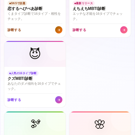
SNSで話題
最新リリース
恋するへびべあ診断
えちえちMBTI診断
くまタイプ診断で16タイプ・相性を
エッチな才能を16タイプでチェッ
チェック。
ク。
診断する
診断する
😈
人気の16タイプ診断
クズMBTI診断
あなたのダメ傾向を16タイプでチェ
ック。
診断する
🫘
🌸