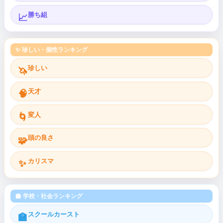
勝ち組
📈
✨ 珍しい・個性ランキング
珍しい
🦄
天才
🧠
変人
🌀
頭の良さ
🧩
カリスマ
✨
🏫 学校・社会ランキング
スクールカースト
🏫