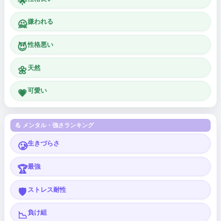
🌟
嫌われる
🙅
性格悪い
😈
天然
🌼
可愛い
💗
💪 メンタル・強さランキング
生きづらさ
🥲
最強
🏆
ストレス耐性
🛡️
負け組
📉