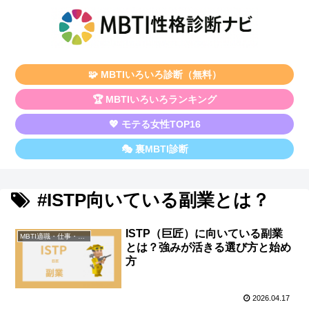
🧩 MBTIいろいろ診断（無料）
🏆 MBTIいろいろランキング
💖 モテる女性TOP16
🎭 裏MBTI診断
#ISTP向いている副業とは？
ISTP（巨匠）に向いている副業
MBTI適職・仕事・資格
とは？強みが活きる選び方と始め
方
2026.04.17