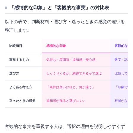
「感情的な印象」と「客観的な事実」の対比表
以下の表で、判断材料・選び方・迷ったときの感覚の違いを
整理します。
比較項目
感情的な印象
客観的な事
重視するもの
気持ち・雰囲気・違和感・安心感
数字・記録
選び方
しっくりくるか、納得できるかで選ぶ
比較して、
よくある考え方
「条件は良いけれど、何か違う」
「印象では
迷ったときの感覚
違和感が残ると選びにくい
根拠がない
客観的な事実を重視する人は、選択の理由を説明しやすくす