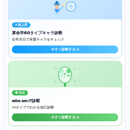
✦ 急上昇
算命学60タイプキャラ診断
生年月日で本質キャラをチェック
今すぐ診断する →
?
◈ 注目
who am i?診断
16タイプでわかる他己診断
今すぐ診断する →