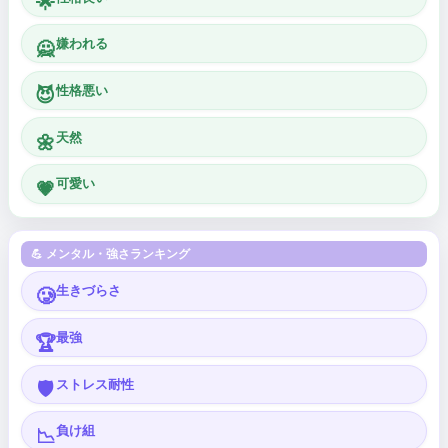
🌟
嫌われる
🙅
性格悪い
😈
天然
🌼
可愛い
💗
💪 メンタル・強さランキング
生きづらさ
🥲
最強
🏆
ストレス耐性
🛡️
負け組
📉