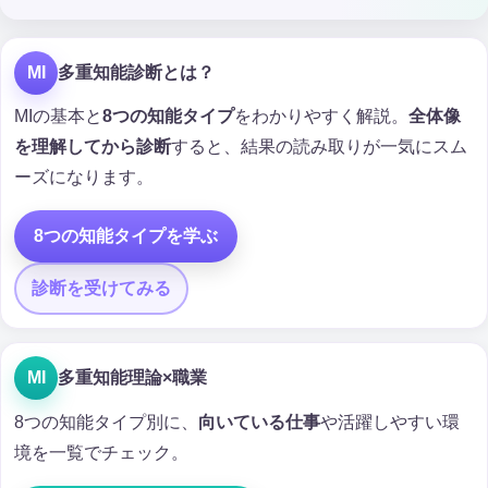
MI
多重知能診断とは？
MIの基本と
8つの知能タイプ
をわかりやすく解説。
全体像
を理解してから診断
すると、結果の読み取りが一気にスム
ーズになります。
8つの知能タイプを学ぶ
診断を受けてみる
MI
多重知能理論×職業
8つの知能タイプ別に、
向いている仕事
や活躍しやすい環
境を一覧でチェック。