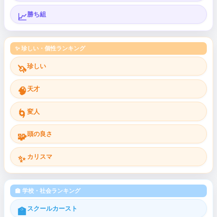
勝ち組
📈
✨ 珍しい・個性ランキング
珍しい
🦄
天才
🧠
変人
🌀
頭の良さ
🧩
カリスマ
✨
🏫 学校・社会ランキング
スクールカースト
🏫