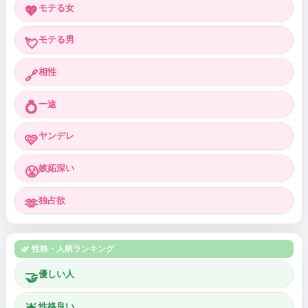
モテる女
💖
モテる男
💘
相性
🔗
一途
💍
ヤンデレ
🩷
嫉妬深い
😤
独占欲
🫶
🌿 性格・人柄ランキング
優しい人
🤝
性格良い