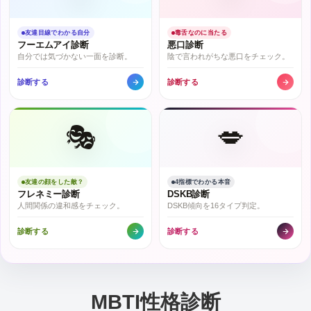
友達目線でわかる自分
毒舌なのに当たる
フーエムアイ診断
悪口診断
自分では気づかない一面を診断。
陰で言われがちな悪口をチェック。
診断する
診断する
🎭
💋
友達の顔をした敵？
4指標でわかる本音
フレネミー診断
DSKB診断
人間関係の違和感をチェック。
DSKB傾向を16タイプ判定。
診断する
診断する
MBTI性格診断