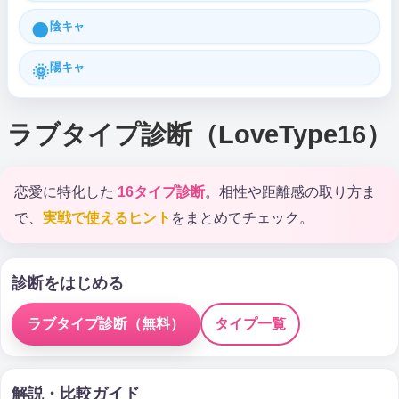
陰キャ
🌑
陽キャ
🌞
ラブタイプ診断（LoveType16）
恋愛に特化した
16タイプ診断
。相性や距離感の取り方ま
で、
実戦で使えるヒント
をまとめてチェック。
診断をはじめる
ラブタイプ診断（無料）
タイプ一覧
解説・比較ガイド