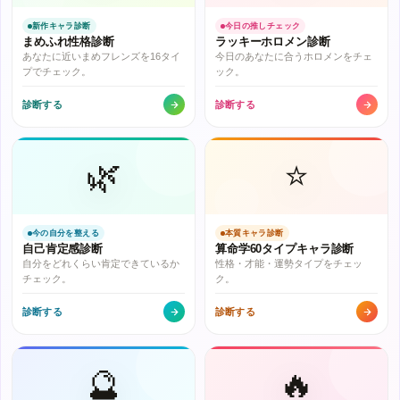
新作キャラ診断
今日の推しチェック
まめふれ性格診断
ラッキーホロメン診断
あなたに近いまめフレンズを16タイ
今日のあなたに合うホロメンをチェ
プでチェック。
ック。
診断する
診断する
🌿
⭐
今の自分を整える
本質キャラ診断
自己肯定感診断
算命学60タイプキャラ診断
自分をどれくらい肯定できているか
性格・才能・運勢タイプをチェッ
チェック。
ク。
診断する
診断する
🔮
🔥