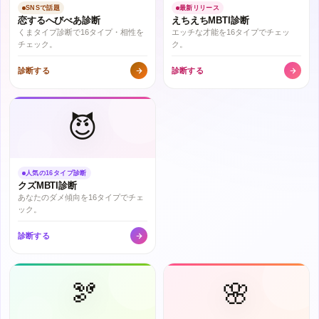
SNSで話題
最新リリース
恋するへびべあ診断
えちえちMBTI診断
くまタイプ診断で16タイプ・相性を
エッチな才能を16タイプでチェッ
チェック。
ク。
診断する
診断する
😈
人気の16タイプ診断
クズMBTI診断
あなたのダメ傾向を16タイプでチェ
ック。
診断する
🫘
🌸