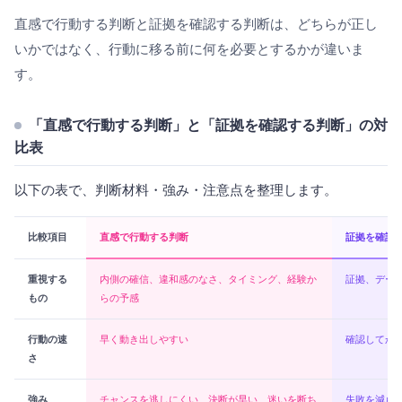
直感で行動する判断と証拠を確認する判断は、どちらが正し
いかではなく、行動に移る前に何を必要とするかが違いま
す。
「直感で行動する判断」と「証拠を確認する判断」の対
比表
以下の表で、判断材料・強み・注意点を整理します。
比較項目
直感で行動する判断
証拠を確認
重視する
内側の確信、違和感のなさ、タイミング、経験か
証拠、デー
もの
らの予感
行動の速
早く動き出しやすい
確認してか
さ
強み
チャンスを逃しにくい、決断が早い、迷いを断ち
失敗を減ら