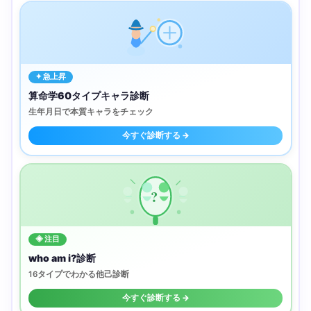
✦ 急上昇
算命学60タイプキャラ診断
生年月日で本質キャラをチェック
今すぐ診断する →
?
◈ 注目
who am i?診断
16タイプでわかる他己診断
今すぐ診断する →