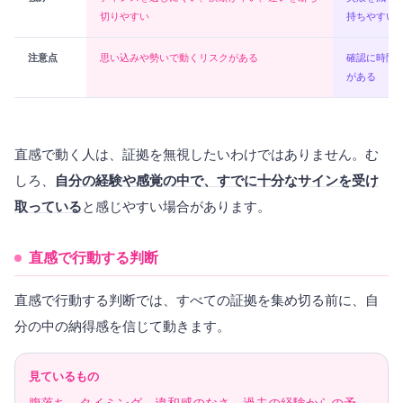
切りやすい
持ちやすい
注意点
思い込みや勢いで動くリスクがある
確認に時間
がある
直感で動く人は、証拠を無視したいわけではありません。む
しろ、
自分の経験や感覚の中で、すでに十分なサインを受け
取っている
と感じやすい場合があります。
直感で行動する判断
直感で行動する判断では、すべての証拠を集め切る前に、自
分の中の納得感を信じて動きます。
見ているもの
腹落ち、タイミング、違和感のなさ、過去の経験からの予