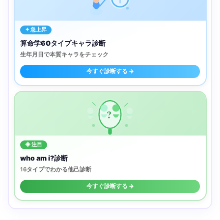
✦ 急上昇
算命学60タイプキャラ診断
生年月日で本質キャラをチェック
今すぐ診断する →
?
◈ 注目
who am i?診断
16タイプでわかる他己診断
今すぐ診断する →