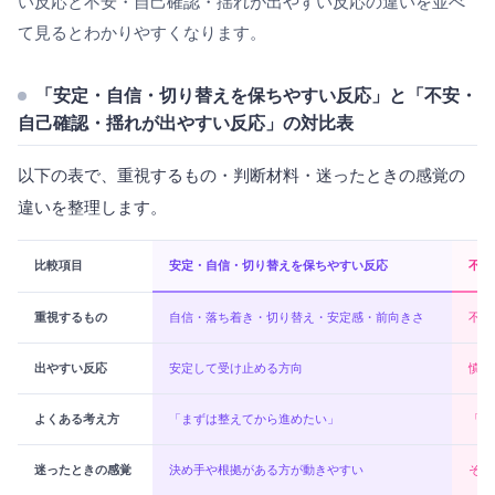
い反応と不安・自己確認・揺れが出やすい反応の違いを並べ
て見るとわかりやすくなります。
「安定・自信・切り替えを保ちやすい反応」と「不安・
自己確認・揺れが出やすい反応」の対比表
以下の表で、重視するもの・判断材料・迷ったときの感覚の
違いを整理します。
比較項目
安定・自信・切り替えを保ちやすい反応
不安
重視するもの
自信・落ち着き・切り替え・安定感・前向きさ
不安
出やすい反応
安定して受け止める方向
慎重
よくある考え方
「まずは整えてから進めたい」
「状
迷ったときの感覚
決め手や根拠がある方が動きやすい
その