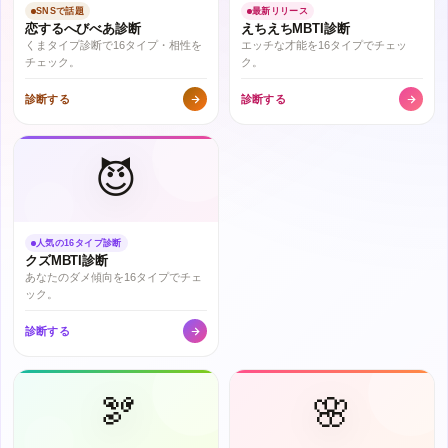
SNSで話題
最新リリース
恋するへびべあ診断
えちえちMBTI診断
くまタイプ診断で16タイプ・相性を
エッチな才能を16タイプでチェッ
チェック。
ク。
診断する
診断する
😈
人気の16タイプ診断
クズMBTI診断
あなたのダメ傾向を16タイプでチェ
ック。
診断する
🫘
🌸