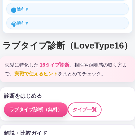
陰キャ
🌑
陽キャ
🌞
ラブタイプ診断（LoveType16）
恋愛に特化した
16タイプ診断
。相性や距離感の取り方ま
で、
実戦で使えるヒント
をまとめてチェック。
診断をはじめる
ラブタイプ診断（無料）
タイプ一覧
解説・比較ガイド