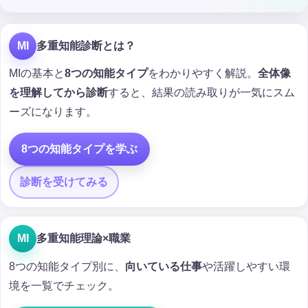
MI
多重知能診断とは？
MIの基本と
8つの知能タイプ
をわかりやすく解説。
全体像
を理解してから診断
すると、結果の読み取りが一気にスム
ーズになります。
8つの知能タイプを学ぶ
診断を受けてみる
MI
多重知能理論×職業
8つの知能タイプ別に、
向いている仕事
や活躍しやすい環
境を一覧でチェック。