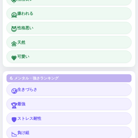
🌟
嫌われる
🙅
性格悪い
😈
天然
🌼
可愛い
💗
💪 メンタル・強さランキング
生きづらさ
🥲
最強
🏆
ストレス耐性
🛡️
負け組
📉