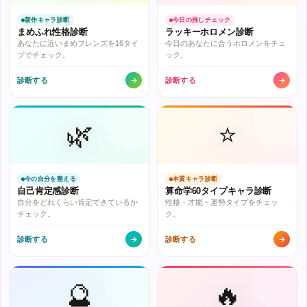
新作キャラ診断
今日の推しチェック
まめふれ性格診断
ラッキーホロメン診断
あなたに近いまめフレンズを16タイ
今日のあなたに合うホロメンをチェ
プでチェック。
ック。
診断する
診断する
🌿
⭐
今の自分を整える
本質キャラ診断
自己肯定感診断
算命学60タイプキャラ診断
自分をどれくらい肯定できているか
性格・才能・運勢タイプをチェッ
チェック。
ク。
診断する
診断する
🔮
🔥