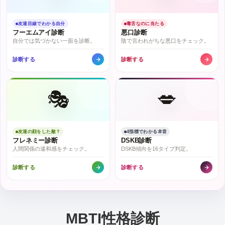
友達目線でわかる自分
毒舌なのに当たる
フーエムアイ診断
悪口診断
自分では気づかない一面を診断。
陰で言われがちな悪口をチェック。
診断する
診断する
🎭
💋
友達の顔をした敵？
4指標でわかる本音
フレネミー診断
DSKB診断
人間関係の違和感をチェック。
DSKB傾向を16タイプ判定。
診断する
診断する
MBTI性格診断