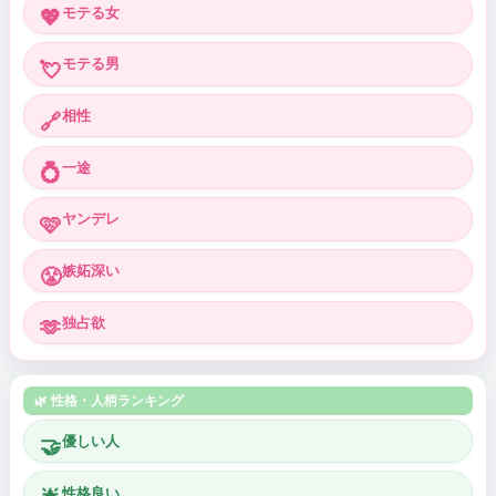
モテる女
💖
モテる男
💘
相性
🔗
一途
💍
ヤンデレ
🩷
嫉妬深い
😤
独占欲
🫶
🌿 性格・人柄ランキング
優しい人
🤝
性格良い