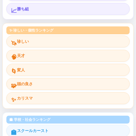
勝ち組
📈
✨ 珍しい・個性ランキング
珍しい
🦄
天才
🧠
変人
🌀
頭の良さ
🧩
カリスマ
✨
🏫 学校・社会ランキング
スクールカースト
🏫