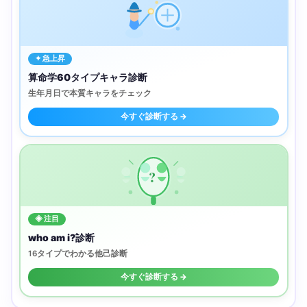
✦ 急上昇
算命学60タイプキャラ診断
生年月日で本質キャラをチェック
今すぐ診断する →
?
◈ 注目
who am i?診断
16タイプでわかる他己診断
今すぐ診断する →