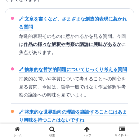
文章を書くなど、さまざまな創造的表現に惹かれ
る質問
創造的表現そのものに惹かれるかを見る質問。今回
は
作品の様々な解釈や考察の議論に興味があるか
に
焦点があります。
抽象的な哲学的問題についてじっくり考える質問
抽象的な問いや本質について考えることへの関心を
見る質問。今回は、哲学一般ではなく作品解釈や考
察の議論への興味を見ています。
将来的な世界動向の理論を議論することにはあま
り興味を持つことはないですね
理論的な議論への関心を見る質問。今回は、世界動
ホーム
検索
トップ
サイドバー
向ではなく
クリエイティブな作品の解釈に関する議