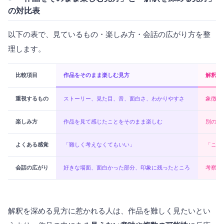
の対比表
以下の表で、見ているもの・楽しみ方・会話の広がり方を整
理します。
比較項目
作品をそのまま楽しむ見方
解釈を
重視するもの
ストーリー、見た目、音、面白さ、わかりやすさ
象徴、
楽しみ方
作品を見て感じたことをそのまま楽しむ
別の見
よくある感覚
「難しく考えなくてもいい」
「この
会話の広がり
好きな場面、面白かった部分、印象に残ったところ
考察、
解釈を深める見方に惹かれる人は、作品を難しく見たいとい