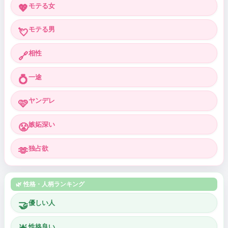
モテる女
💖
モテる男
💘
相性
🔗
一途
💍
ヤンデレ
🩷
嫉妬深い
😤
独占欲
🫶
🌿 性格・人柄ランキング
優しい人
🤝
性格良い