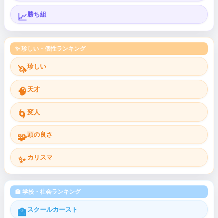
勝ち組
📈
✨ 珍しい・個性ランキング
珍しい
🦄
天才
🧠
変人
🌀
頭の良さ
🧩
カリスマ
✨
🏫 学校・社会ランキング
スクールカースト
🏫