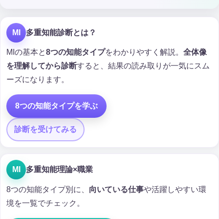
MI
多重知能診断とは？
MIの基本と
8つの知能タイプ
をわかりやすく解説。
全体像
を理解してから診断
すると、結果の読み取りが一気にスム
ーズになります。
8つの知能タイプを学ぶ
診断を受けてみる
MI
多重知能理論×職業
8つの知能タイプ別に、
向いている仕事
や活躍しやすい環
境を一覧でチェック。