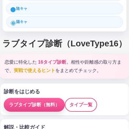
陰キャ
🌑
陽キャ
🌞
ラブタイプ診断（LoveType16）
恋愛に特化した
16タイプ診断
。相性や距離感の取り方ま
で、
実戦で使えるヒント
をまとめてチェック。
診断をはじめる
ラブタイプ診断（無料）
タイプ一覧
解説・比較ガイド