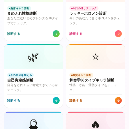
新作キャラ診断
今日の推しチェック
まめふれ性格診断
ラッキーホロメン診断
あなたに近いまめフレンズを16タイ
今日のあなたに合うホロメンをチェ
プでチェック。
ック。
診断する
診断する
🌿
⭐
今の自分を整える
本質キャラ診断
自己肯定感診断
算命学60タイプキャラ診断
自分をどれくらい肯定できているか
性格・才能・運勢タイプをチェッ
チェック。
ク。
診断する
診断する
🔮
🔥