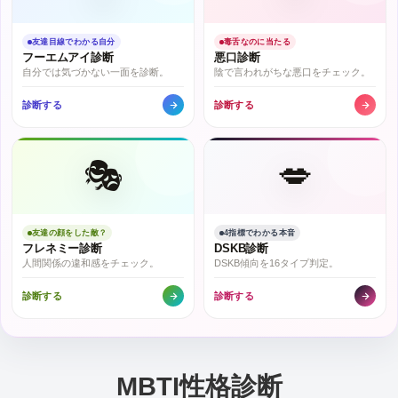
友達目線でわかる自分
毒舌なのに当たる
フーエムアイ診断
悪口診断
自分では気づかない一面を診断。
陰で言われがちな悪口をチェック。
診断する
診断する
🎭
💋
友達の顔をした敵？
4指標でわかる本音
フレネミー診断
DSKB診断
人間関係の違和感をチェック。
DSKB傾向を16タイプ判定。
診断する
診断する
MBTI性格診断