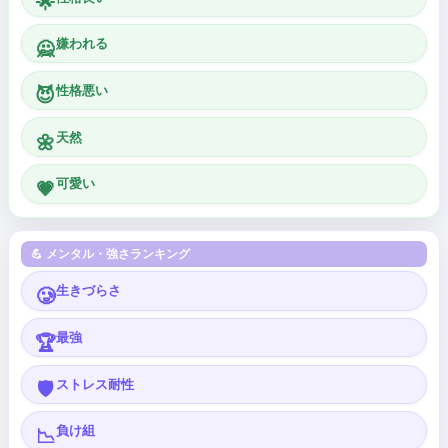
🌟
嫌われる
🙅
性格悪い
😈
天然
🌼
可愛い
💗
💪 メンタル・強さランキング
生きづらさ
🥲
最強
🏆
ストレス耐性
🛡️
負け組
📉