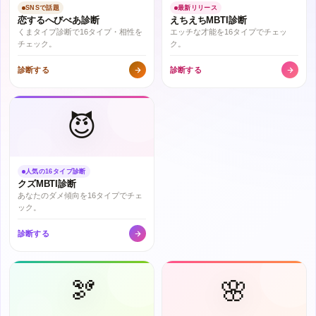
SNSで話題
最新リリース
恋するへびべあ診断
えちえちMBTI診断
くまタイプ診断で16タイプ・相性を
エッチな才能を16タイプでチェッ
チェック。
ク。
診断する
診断する
😈
人気の16タイプ診断
クズMBTI診断
あなたのダメ傾向を16タイプでチェ
ック。
診断する
🫘
🌸