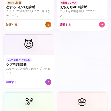
SNSで話題
最新リリース
恋するへびべあ診断
えちえちMBTI診断
くまタイプ診断で16タイプ・相性を
エッチな才能を16タイプでチェッ
チェック。
ク。
診断する
診断する
😈
人気の16タイプ診断
クズMBTI診断
あなたのダメ傾向を16タイプでチェ
ック。
診断する
🫘
🌸