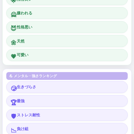
🌟
嫌われる
🙅
性格悪い
😈
天然
🌼
可愛い
💗
💪 メンタル・強さランキング
生きづらさ
🥲
最強
🏆
ストレス耐性
🛡️
負け組
📉