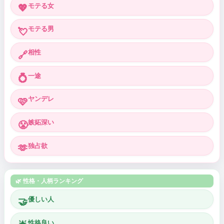
モテる女
💖
モテる男
💘
相性
🔗
一途
💍
ヤンデレ
🩷
嫉妬深い
😤
独占欲
🫶
🌿 性格・人柄ランキング
優しい人
🤝
性格良い