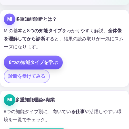
MI
多重知能診断とは？
MIの基本と
8つの知能タイプ
をわかりやすく解説。
全体像
を理解してから診断
すると、結果の読み取りが一気にスム
ーズになります。
8つの知能タイプを学ぶ
診断を受けてみる
MI
多重知能理論×職業
8つの知能タイプ別に、
向いている仕事
や活躍しやすい環
境を一覧でチェック。