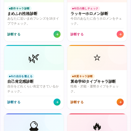
新作キャラ診断
今日の推しチェック
まめふれ性格診断
ラッキーホロメン診断
あなたに近いまめフレンズを16タイ
今日のあなたに合うホロメンをチェ
プでチェック。
ック。
診断する
診断する
🌿
⭐
今の自分を整える
本質キャラ診断
自己肯定感診断
算命学60タイプキャラ診断
自分をどれくらい肯定できているか
性格・才能・運勢タイプをチェッ
チェック。
ク。
診断する
診断する
🔮
🔥