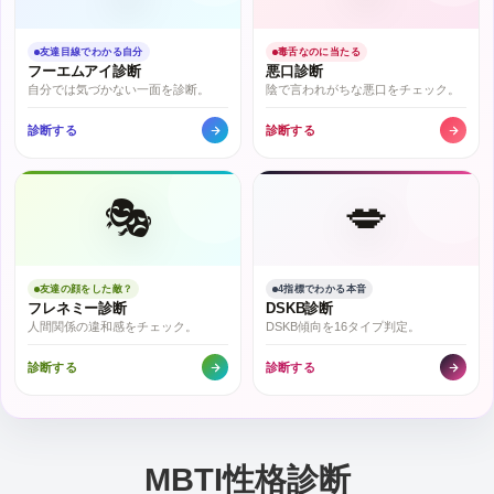
友達目線でわかる自分
毒舌なのに当たる
フーエムアイ診断
悪口診断
自分では気づかない一面を診断。
陰で言われがちな悪口をチェック。
診断する
診断する
🎭
💋
友達の顔をした敵？
4指標でわかる本音
フレネミー診断
DSKB診断
人間関係の違和感をチェック。
DSKB傾向を16タイプ判定。
診断する
診断する
MBTI性格診断