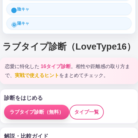
陰キャ
🌑
陽キャ
🌞
ラブタイプ診断（LoveType16）
恋愛に特化した
16タイプ診断
。相性や距離感の取り方ま
で、
実戦で使えるヒント
をまとめてチェック。
診断をはじめる
ラブタイプ診断（無料）
タイプ一覧
解説・比較ガイド