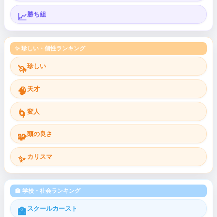
勝ち組
📈
✨ 珍しい・個性ランキング
珍しい
🦄
天才
🧠
変人
🌀
頭の良さ
🧩
カリスマ
✨
🏫 学校・社会ランキング
スクールカースト
🏫