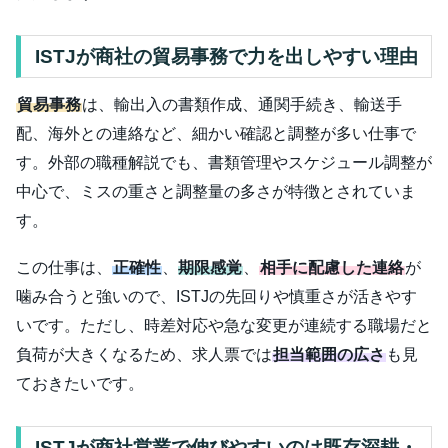
ISTJが商社の貿易事務で力を出しやすい理由
貿易事務
は、輸出入の書類作成、通関手続き、輸送手
配、海外との連絡など、細かい確認と調整が多い仕事で
す。外部の職種解説でも、書類管理やスケジュール調整が
中心で、ミスの重さと調整量の多さが特徴とされていま
す。
この仕事は、
正確性
、
期限感覚
、
相手に配慮した連絡
が
噛み合うと強いので、ISTJの先回りや慎重さが活きやす
いです。ただし、時差対応や急な変更が連続する職場だと
負荷が大きくなるため、求人票では
担当範囲の広さ
も見
ておきたいです。
ISTJが商社営業で伸びやすいのは既存深耕・