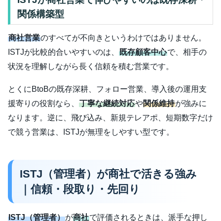
関係構築型
商社営業
のすべてが不向きというわけではありません。
ISTJが比較的合いやすいのは、
既存顧客中心
で、相手の
状況を理解しながら長く信頼を積む営業です。
とくにBtoBの既存深耕、フォロー営業、導入後の運用支
援寄りの役割なら、
丁寧な継続対応
や
関係維持
が強みに
なります。逆に、飛び込み、新規テレアポ、短期数字だけ
で競う営業は、ISTJが無理をしやすい型です。
ISTJ（管理者）が商社で活きる強み
｜信頼・段取り・先回り
ISTJ（管理者）
が
商社
で評価されるときは、派手な押し