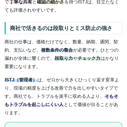
で
丁寧な共有
と
確認の細かさ
を持つISTJは、目立たなく
ても評価されやすいです。
商社で活きるのは段取りとミス防止の強さ
商社の仕事は、価格だけでなく、数量、納期、通関、契
約、支払いなど、
複数条件の整合
が必要です。ひとつの
漏れが全体に響くので、
段取り力
や
チェック力
はかなり
重要になります。
ISTJ（管理者）
は、ゼロから大きくひっくり返す変革よ
り、現場の精度を上げる改善で力を出しやすいタイプで
す。商社でも、トラブルを派手に収める人より、
そもそ
もトラブルを起こしにくい人
として価値が出ることがあ
ります。