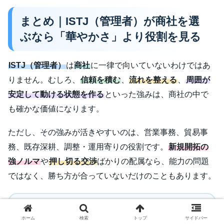
まとめ｜ISTJ（管理者）が商社を選
ぶなら「華やかさ」より役割を見る
ISTJ（管理者）
は
商社
に一律で向いていないわけではあ
りません。むしろ、
信頼を積む
、
流れを整える
、
周囲が
安定して動ける状態を作る
といった強みは、商社の中で
も確かな価値になります。
ただし、その強みが活きやすいのは、営業事務、貿易事
務、既存深耕、調整・運用寄りの役割です。
新規開拓の
強ノルマ
や
押し切る交渉
ばかりの配属なら、能力の問題
ではなく、勝ち方が合っていないだけのこともあります。
ISTJが商社を見るときの結論
はシンプルです。
商社
ホーム
検索
トップ
サイドバー