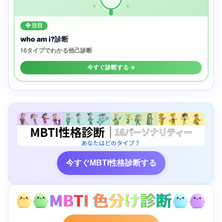
◈ 注目
who am i?診断
16タイプでわかる他己診断
今すぐ診断する →
今すぐMBTI性格診断する