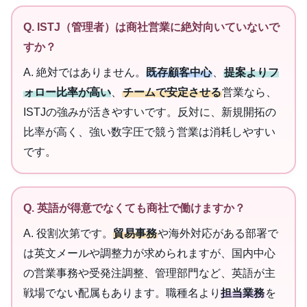
Q. ISTJ（管理者）は商社営業に絶対向いていないで
すか？
A. 絶対ではありません。
既存顧客中心
、
提案よりフ
ォロー比率が高い
、
チームで安定させる
営業なら、
ISTJの強みが活きやすいです。反対に、新規開拓の
比率が高く、強い数字圧で競う営業は消耗しやすい
です。
Q. 英語が得意でなくても商社で働けますか？
A. 役割次第です。
貿易事務
や海外対応がある部署で
は英文メールや調整力が求められますが、国内中心
の営業事務や受発注調整、管理部門など、英語が主
戦場でない配属もあります。職種名より
担当業務
を