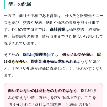
型」の配属
一方で、商社の中核である営業は、仕入先と販売先のニー
ズを結び、交渉や契約、納期や価格の調整を担う仕事で
す。外部の業界研究では、
商社営業
は価格交渉、納期管
理、新規顧客の獲得、情報収集まで含む幅広い役割として
説明されています。
そのため、
ISTJ（管理者）
でも、
個人ノルマが強い
、
駆
け引きが多い
、
即断即決を毎日求められる
ような配属だ
と、丁寧さや配慮が評価に直結しにくく、疲れやすくなり
ます。
向いていないのは商社そのものではなく
、ISTJの強
みが使えない勝ち方だけを求める環境です。ここを
切り分けずに「商社は全部無理」と結論づけると、