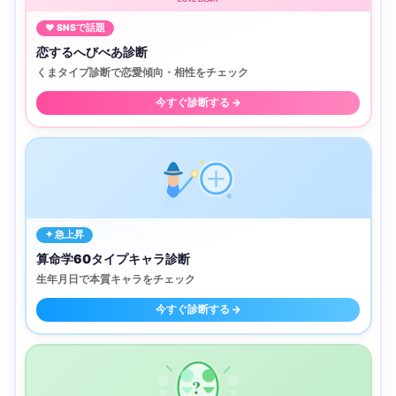
♥ SNSで話題
恋するへびべあ診断
くまタイプ診断で恋愛傾向・相性をチェック
今すぐ診断する →
✦ 急上昇
算命学60タイプキャラ診断
生年月日で本質キャラをチェック
今すぐ診断する →
?