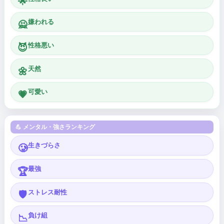
🌟
嫌われる
🙅
性格悪い
😈
天然
🌼
可愛い
💗
💪 メンタル・強さランキング
生きづらさ
🥲
最強
🏆
ストレス耐性
🛡️
負け組
📉