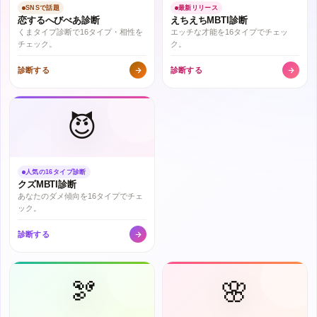
SNSで話題
最新リリース
恋するへびべあ診断
えちえちMBTI診断
くまタイプ診断で16タイプ・相性を
エッチな才能を16タイプでチェッ
チェック。
ク。
診断する
診断する
😈
人気の16タイプ診断
クズMBTI診断
あなたのダメ傾向を16タイプでチェ
ック。
診断する
🫘
🌸