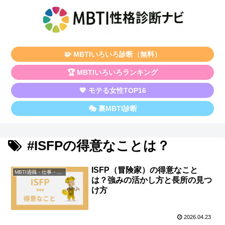
🧩 MBTIいろいろ診断（無料）
🏆 MBTIいろいろランキング
💖 モテる女性TOP16
🎭 裏MBTI診断
#ISFPの得意なことは？
ISFP（冒険家）の得意なこと
MBTI適職・仕事・資格
は？強みの活かし方と長所の見つ
け方
2026.04.23