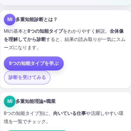
MI
多重知能診断とは？
MIの基本と
8つの知能タイプ
をわかりやすく解説。
全体像
を理解してから診断
すると、結果の読み取りが一気にスム
ーズになります。
8つの知能タイプを学ぶ
診断を受けてみる
MI
多重知能理論×職業
8つの知能タイプ別に、
向いている仕事
や活躍しやすい環
境を一覧でチェック。