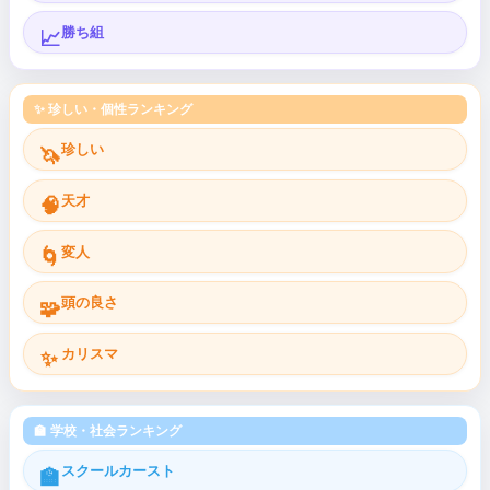
勝ち組
📈
✨ 珍しい・個性ランキング
珍しい
🦄
天才
🧠
変人
🌀
頭の良さ
🧩
カリスマ
✨
🏫 学校・社会ランキング
スクールカースト
🏫