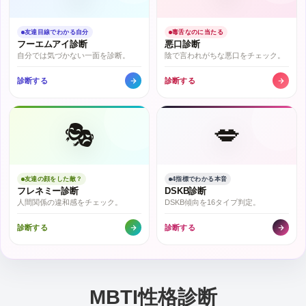
友達目線でわかる自分
毒舌なのに当たる
フーエムアイ診断
悪口診断
自分では気づかない一面を診断。
陰で言われがちな悪口をチェック。
診断する
診断する
🎭
💋
友達の顔をした敵？
4指標でわかる本音
フレネミー診断
DSKB診断
人間関係の違和感をチェック。
DSKB傾向を16タイプ判定。
診断する
診断する
MBTI性格診断