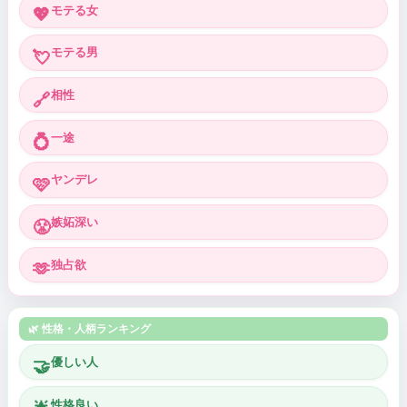
モテる女
💖
モテる男
💘
相性
🔗
一途
💍
ヤンデレ
🩷
嫉妬深い
😤
独占欲
🫶
🌿 性格・人柄ランキング
優しい人
🤝
性格良い