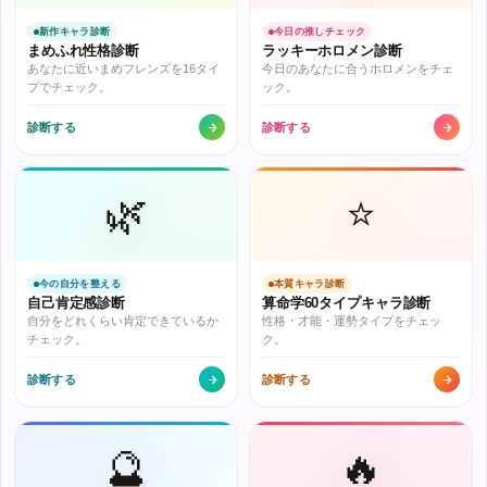
新作キャラ診断
今日の推しチェック
まめふれ性格診断
ラッキーホロメン診断
あなたに近いまめフレンズを16タイ
今日のあなたに合うホロメンをチェ
プでチェック。
ック。
診断する
診断する
🌿
⭐
今の自分を整える
本質キャラ診断
自己肯定感診断
算命学60タイプキャラ診断
自分をどれくらい肯定できているか
性格・才能・運勢タイプをチェッ
チェック。
ク。
診断する
診断する
🔮
🔥