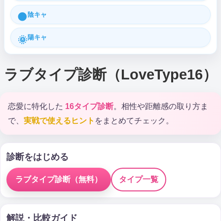
陰キャ
🌑
陽キャ
🌞
ラブタイプ診断（LoveType16）
恋愛に特化した
16タイプ診断
。相性や距離感の取り方ま
で、
実戦で使えるヒント
をまとめてチェック。
診断をはじめる
ラブタイプ診断（無料）
タイプ一覧
解説・比較ガイド