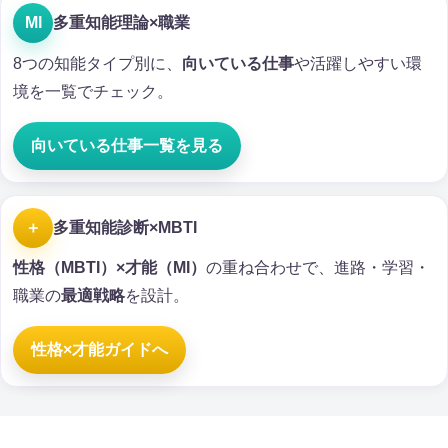
MI
多重知能理論×職業
8つの知能タイプ別に、
向いている仕事
や活躍しやすい環
境を一覧でチェック。
向いている仕事一覧を見る
＋
多重知能診断×MBTI
性格（MBTI）×才能（MI）
の重ね合わせで、進路・学習・
職業の
最適戦略
を設計。
性格×才能ガイドへ