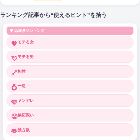
ランキング記事から“使えるヒント”を拾う
💗 恋愛系ランキング
モテる女
💖
モテる男
💘
相性
🔗
一途
💍
ヤンデレ
🩷
嫉妬深い
😤
独占欲
🫶