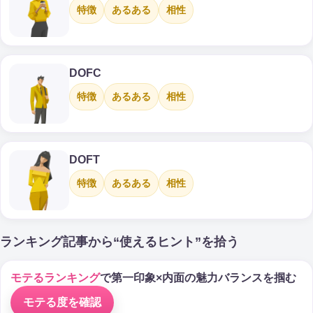
特徴
あるある
相性
DOFC
特徴
あるある
相性
DOFT
特徴
あるある
相性
ランキング記事から“使えるヒント”を拾う
モテるランキング
で第一印象×内面の魅力バランスを掴む
モテる度を確認