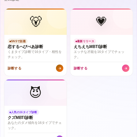
🐻
💗
SNSで話題
最新リリース
恋するへびべあ診断
えちえちMBTI診断
くまタイプ診断で16タイプ・相性を
エッチな才能を16タイプでチェッ
チェック。
ク。
診断する
診断する
😈
人気の16タイプ診断
クズMBTI診断
あなたのダメ傾向を16タイプでチェ
ック。