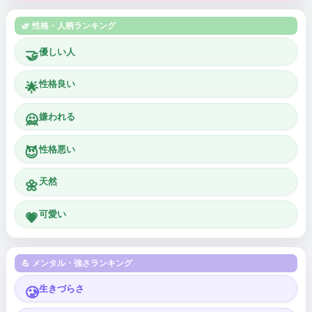
🌿 性格・人柄ランキング
優しい人
🤝
性格良い
🌟
嫌われる
🙅
性格悪い
😈
天然
🌼
可愛い
💗
💪 メンタル・強さランキング
生きづらさ
🥲