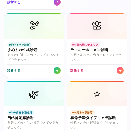
診断する
🫘
🌸
新作キャラ診断
今日の推しチェック
まめふれ性格診断
ラッキーホロメン診断
あなたに近いまめフレンズを16タイ
今日のあなたに合うホロメンをチェ
プでチェック。
ック。
診断する
診断する
🌿
⭐
今の自分を整える
本質キャラ診断
自己肯定感診断
算命学60タイプキャラ診断
自分をどれくらい肯定できているか
性格・才能・運勢タイプをチェッ
チェック。
ク。