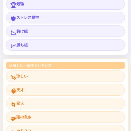
最強
🏆
ストレス耐性
🛡️
負け組
📉
勝ち組
📈
✨ 珍しい・個性ランキング
珍しい
🦄
天才
🧠
変人
🌀
頭の良さ
🧩
カリスマ