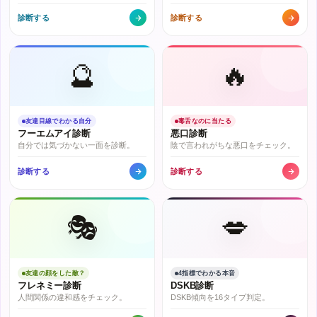
診断する
診断する
🔮
🔥
友達目線でわかる自分
毒舌なのに当たる
フーエムアイ診断
悪口診断
自分では気づかない一面を診断。
陰で言われがちな悪口をチェック。
診断する
診断する
🎭
💋
友達の顔をした敵？
4指標でわかる本音
フレネミー診断
DSKB診断
人間関係の違和感をチェック。
DSKB傾向を16タイプ判定。