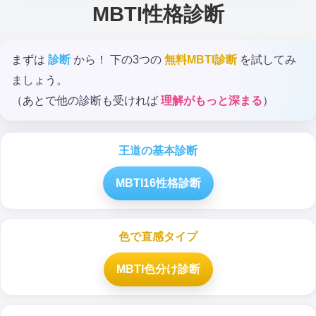
MBTI性格診断
まずは
診断
から！ 下の3つの
無料MBTI診断
を試してみ
ましょう。
（あとで他の診断も受ければ
理解がもっと深まる
）
王道の基本診断
MBTI16性格診断
色で直感タイプ
MBTI色分け診断