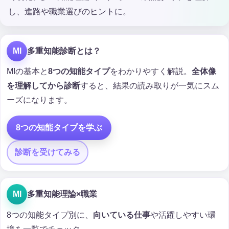
し、進路や職業選びのヒントに。
MI
多重知能診断とは？
MIの基本と
8つの知能タイプ
をわかりやすく解説。
全体像
を理解してから診断
すると、結果の読み取りが一気にスム
ーズになります。
8つの知能タイプを学ぶ
診断を受けてみる
MI
多重知能理論×職業
8つの知能タイプ別に、
向いている仕事
や活躍しやすい環