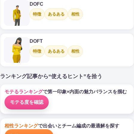
DOFC
特徴
あるある
相性
DOFT
特徴
あるある
相性
ランキング記事から“使えるヒント”を拾う
モテるランキング
で第一印象×内面の魅力バランスを掴む
モテる度を確認
相性ランキング
で出会いとチーム編成の最適解を探す