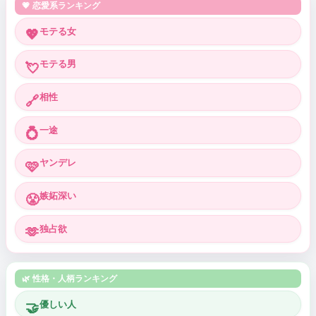
💗 恋愛系ランキング
モテる女
💖
モテる男
💘
相性
🔗
一途
💍
ヤンデレ
🩷
嫉妬深い
😤
独占欲
🫶
🌿 性格・人柄ランキング
優しい人
🤝