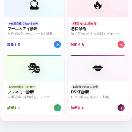
🔮
🔥
友達目線でわかる自分
毒舌なのに当たる
フーエムアイ診断
悪口診断
自分では気づかない一面を診断。
陰で言われがちな悪口をチェック。
診断する
診断する
🎭
💋
友達の顔をした敵？
4指標でわかる本音
フレネミー診断
DSKB診断
人間関係の違和感をチェック。
DSKB傾向を16タイプ判定。
診断する
診断する