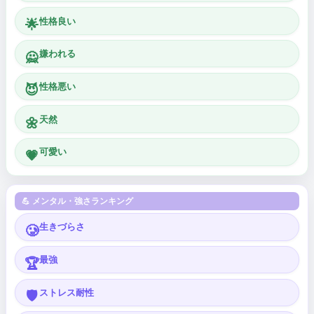
性格良い
🌟
嫌われる
🙅
性格悪い
😈
天然
🌼
可愛い
💗
💪 メンタル・強さランキング
生きづらさ
🥲
最強
🏆
ストレス耐性
🛡️