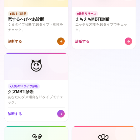
SNSで話題
最新リリース
恋するへびべあ診断
えちえちMBTI診断
くまタイプ診断で16タイプ・相性を
エッチな才能を16タイプでチェッ
チェック。
ク。
診断する
診断する
😈
人気の16タイプ診断
クズMBTI診断
あなたのダメ傾向を16タイプでチェ
ック。
診断する
🫘
🌸