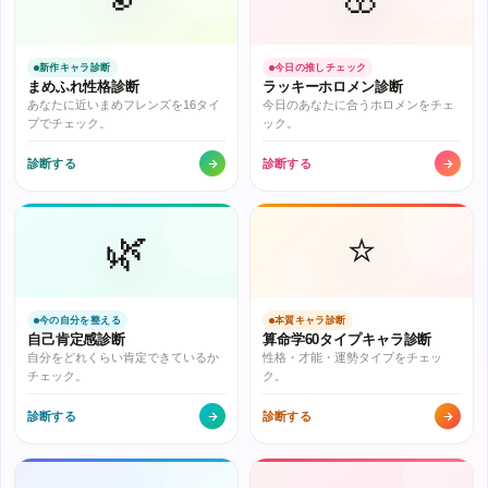
新作キャラ診断
今日の推しチェック
まめふれ性格診断
ラッキーホロメン診断
あなたに近いまめフレンズを16タイ
今日のあなたに合うホロメンをチェ
プでチェック。
ック。
診断する
診断する
🌿
⭐
今の自分を整える
本質キャラ診断
自己肯定感診断
算命学60タイプキャラ診断
自分をどれくらい肯定できているか
性格・才能・運勢タイプをチェッ
チェック。
ク。
診断する
診断する