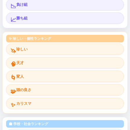
負け組
📉
勝ち組
📈
✨ 珍しい・個性ランキング
珍しい
🦄
天才
🧠
変人
🌀
頭の良さ
🧩
カリスマ
✨
🏫 学校・社会ランキング