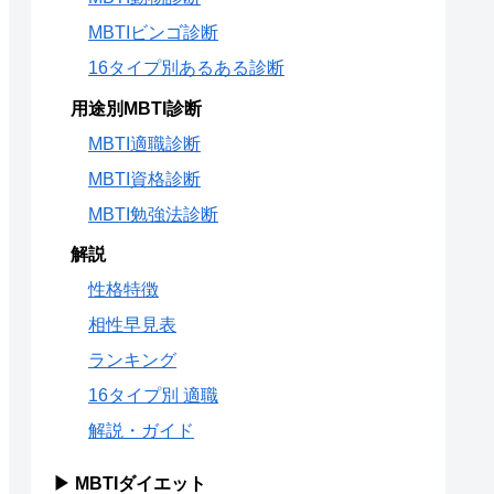
MBTIビンゴ診断
16タイプ別あるある診断
用途別MBTI診断
MBTI適職診断
MBTI資格診断
MBTI勉強法診断
解説
性格特徴
相性早見表
ランキング
16タイプ別 適職
解説・ガイド
▶ MBTIダイエット