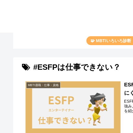
🧩 MBTIいろいろ診
#ESFPは仕事できない？
E
MBTI適職・仕事・資格
に
ES
強み
を紹