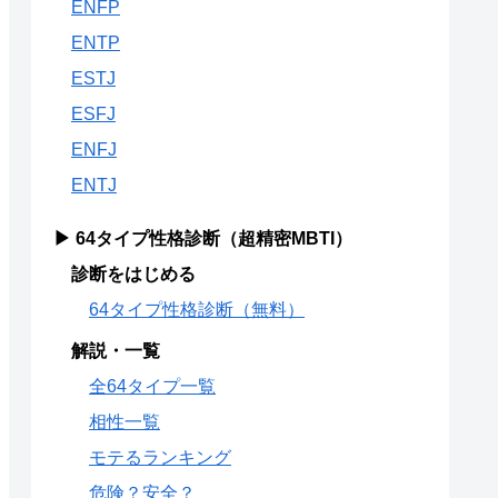
ENFP
ENTP
ESTJ
ESFJ
ENFJ
ENTJ
▶ 64タイプ性格診断（超精密MBTI）
診断をはじめる
64タイプ性格診断（無料）
解説・一覧
全64タイプ一覧
相性一覧
モテるランキング
危険？安全？