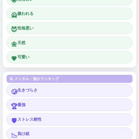
🌟
嫌われる
🙅
性格悪い
😈
天然
🌼
可愛い
💗
💪 メンタル・強さランキング
生きづらさ
🥲
最強
🏆
ストレス耐性
🛡️
負け組
📉