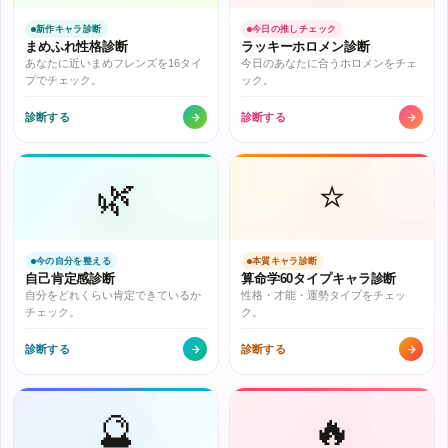
新作キャラ診断
今日の推しチェック
まめふれ性格診断
ラッキーホロメン診断
あなたに近いまめフレンズを16タイ
今日のあなたに合うホロメンをチェ
プでチェック。
ック。
診断する
診断する
🌿
⭐
今の自分を整える
本質キャラ診断
自己肯定感診断
算命学60タイプキャラ診断
自分をどれくらい肯定できているか
性格・才能・運勢タイプをチェッ
チェック。
ク。
診断する
診断する
🔮
🔥