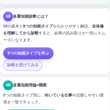
MI
多重知能診断とは？
MIの基本と
8つの知能タイプ
をわかりやすく解説。
全体像
を理解してから診断
すると、結果の読み取りが一気にスム
ーズになります。
8つの知能タイプを学ぶ
診断を受けてみる
MI
多重知能理論×職業
8つの知能タイプ別に、
向いている仕事
や活躍しやすい環
境を一覧でチェック。