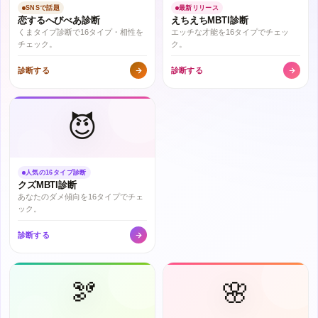
SNSで話題
最新リリース
恋するへびべあ診断
えちえちMBTI診断
くまタイプ診断で16タイプ・相性を
エッチな才能を16タイプでチェッ
チェック。
ク。
診断する
診断する
😈
人気の16タイプ診断
クズMBTI診断
あなたのダメ傾向を16タイプでチェ
ック。
診断する
🫘
🌸