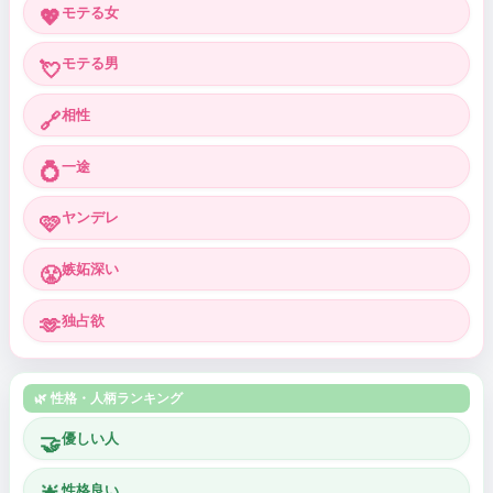
モテる女
💖
モテる男
💘
相性
🔗
一途
💍
ヤンデレ
🩷
嫉妬深い
😤
独占欲
🫶
🌿 性格・人柄ランキング
優しい人
🤝
性格良い