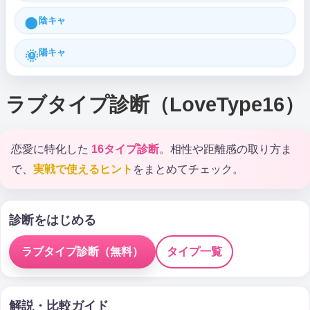
陰キャ
🌑
陽キャ
🌞
ラブタイプ診断（LoveType16）
恋愛に特化した
16タイプ診断
。相性や距離感の取り方ま
で、
実戦で使えるヒント
をまとめてチェック。
診断をはじめる
ラブタイプ診断（無料）
タイプ一覧
解説・比較ガイド