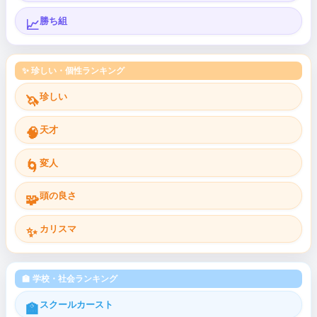
勝ち組
📈
✨ 珍しい・個性ランキング
珍しい
🦄
天才
🧠
変人
🌀
頭の良さ
🧩
カリスマ
✨
🏫 学校・社会ランキング
スクールカースト
🏫