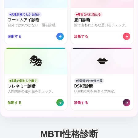
友達目線でわかる自分
毒舌なのに当たる
フーエムアイ診断
悪口診断
自分では気づかない一面を診断。
陰で言われがちな悪口をチェック。
診断する
診断する
🎭
💋
友達の顔をした敵？
4指標でわかる本音
フレネミー診断
DSKB診断
人間関係の違和感をチェック。
DSKB傾向を16タイプ判定。
診断する
診断する
MBTI性格診断