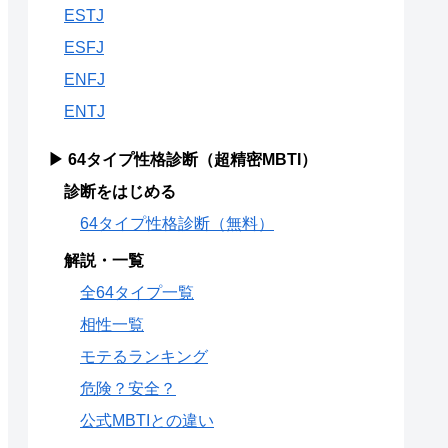
ESTJ
ESFJ
ENFJ
ENTJ
▶ 64タイプ性格診断（超精密MBTI）
診断をはじめる
64タイプ性格診断（無料）
解説・一覧
全64タイプ一覧
相性一覧
モテるランキング
危険？安全？
公式MBTIとの違い