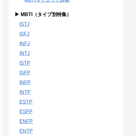
▶ MBTI（タイプ別特集）
ISTJ
ISFJ
INFJ
INTJ
ISTP
ISFP
INFP
INTP
ESTP
ESFP
ENFP
ENTP