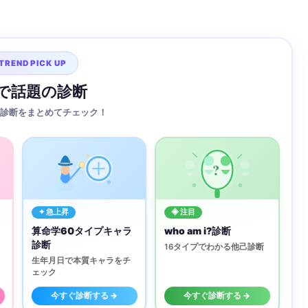
TREND PICK UP
Sで話題の診断
診断をまとめてチェック！
?
✦ 急上昇
◈ 注目
算命学60タイプキャラ
who am i?診断
診断
16タイプでわかる他己診断
生年月日で本質キャラをチ
ェック
今すぐ診断する →
今すぐ診断する →