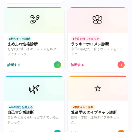
🫘
🌸
新作キャラ診断
今日の推しチェック
まめふれ性格診断
ラッキーホロメン診断
あなたに近いまめフレンズを16タイ
今日のあなたに合うホロメンをチェ
プでチェック。
ック。
診断する
診断する
🌿
⭐
今の自分を整える
本質キャラ診断
自己肯定感診断
算命学60タイプキャラ診断
自分をどれくらい肯定できているか
性格・才能・運勢タイプをチェッ
チェック。
ク。