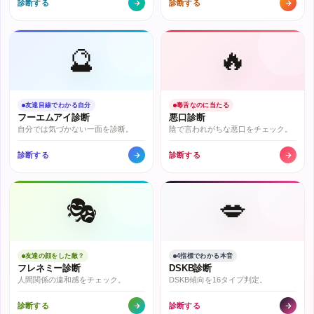
診断する
診断する
🔮
🔥
友達目線でわかる自分
毒舌なのに当たる
フーエムアイ診断
悪口診断
自分では気づかない一面を診断。
陰で言われがちな悪口をチェック。
診断する
診断する
🎭
💋
友達の顔をした敵？
4指標でわかる本音
フレネミー診断
DSKB診断
人間関係の違和感をチェック。
DSKB傾向を16タイプ判定。
診断する
診断する