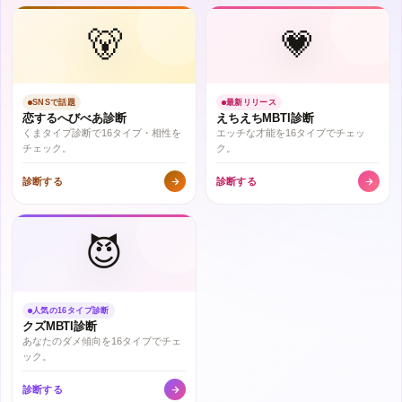
🐻
💗
SNSで話題
最新リリース
恋するへびべあ診断
えちえちMBTI診断
くまタイプ診断で16タイプ・相性を
エッチな才能を16タイプでチェッ
チェック。
ク。
診断する
診断する
😈
人気の16タイプ診断
クズMBTI診断
あなたのダメ傾向を16タイプでチェ
ック。
診断する