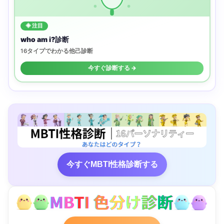
◈ 注目
who am i?診断
16タイプでわかる他己診断
今すぐ診断する →
今すぐMBTI性格診断する