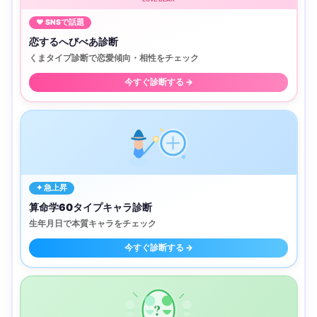
♥ SNSで話題
恋するへびべあ診断
くまタイプ診断で恋愛傾向・相性をチェック
今すぐ診断する →
✦ 急上昇
算命学60タイプキャラ診断
生年月日で本質キャラをチェック
今すぐ診断する →
?